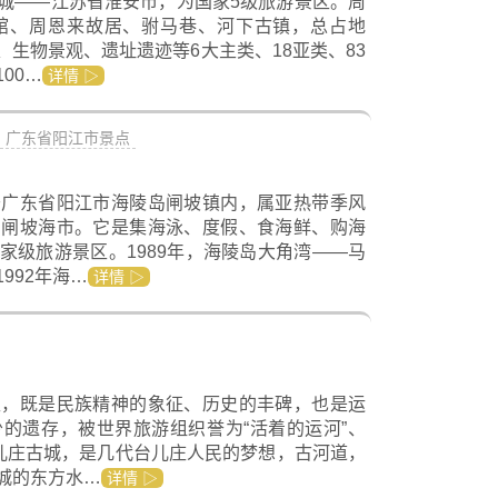
城——江苏省淮安市，为国家5级旅游景区。周
馆、周恩来故居、驸马巷、河下古镇，总占地
、生物景观、遗址遗迹等6大主类、18亚类、83
00…
详情 ▷
广东省阳江市景点
于广东省阳江市海陵岛闸坡镇内，属亚热带季风
、闸坡海市。它是集海泳、度假、食海鲜、购海
家级旅游景区。1989年，海陵岛大角湾——马
992年海…
详情 ▷
区，既是民族精神的象征、历史的丰碑，也是运
的遗存，被世界旅游组织誉为“活着的运河”、
台儿庄古城，是几代台儿庄人民的梦想，古河道，
城的东方水…
详情 ▷