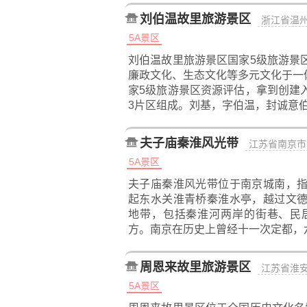
刘伯温故里旅游景区
浙江省温
5A景区
刘伯温故里旅游景区国家5级旅游景
廉政文化、生态文化等多元文化于一体
家5级旅游景区资源评估，拿到创建
3片区组成。刘基，字伯温，封诚意
夫子庙秦淮风光带
江苏省南京市
5A景区
夫子庙秦淮风光带位于南京城南，
起东水关淮青桥秦淮水亭，越过文
地带，包括秦淮河两岸的街巷、民
方。南京在历史上曾经十一次定都，
周恩来故里旅游景区
江苏省淮
5A景区