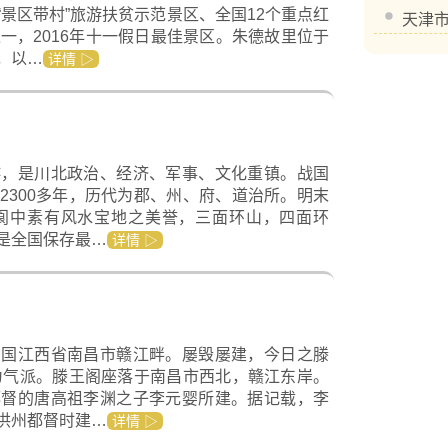
景区带村”旅游扶贫示范景区、全国12个重点红
天津
一，2016年十一假日最佳景区。朱德故里位于
，以…
详情 ▷
游，是川北政治、经济、军事、文化重镇。战国
2300多年，历代为郡、州、府、道治所。明末
。阆中素有风水宝地之美誉，三面环山，四面环
是全国保存最…
详情 ▷
中国江西省南昌市赣江畔。屡毁屡建，今日之滕
更为气派。滕王阁座落于南昌市西北，赣江东岸。
都督的唐高祖李渊之子李元婴所建。据记载，李
洪州都督时建…
详情 ▷