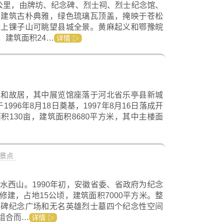
公里，由牌坊、纪念碑、烈士祠、烈士纪念馆、
内建筑古朴典雅，绿色琉璃瓦顶盖，掩映于苍松
登上锞子山可眺望县城全景。黄麻起义和鄂豫皖
，建筑面积24…
详情 ▷
馆和故居，其中展览馆座落于河北省乐亭县新城
96年8月18日奠基，1997年8月16日落成开
130亩，建筑面积8680平方米，其中主楼面
景点
水西山。1990年初，安徽省委、省政府为纪念
建，占地15公顷，建筑面积7000平方米。整
主碑纪念广场和无名英雄烈士墓四个纪念性空间
组合而…
详情 ▷