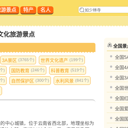
旅游景点
特产
名人
文化旅游景点
全国景
全国5
(3765个)
(199个)
3A景区
世界文化遗产
全国4
9个)
(246个)
(519个)
国防教育
科普教育
全国3
5个)
(300个)
(841个)
自然保护区
水利风景
全国
)
全国
全国
全国
县的中心城镇，位于云南省西北部，地理坐标为