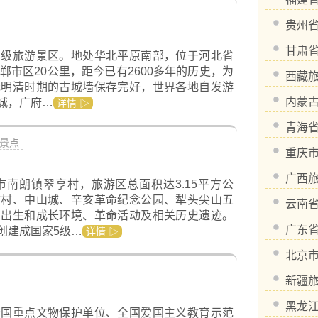
贵州
甘肃
家级旅游景区。地处华北平原南部，位于河北省
郸市区20公里，距今已有2600多年的历史，为
西藏
元明清时期的古城墙保存完好，世界各地自发游
内蒙
城，广府…
详情 ▷
青海
景点
重庆
广西
南朗镇翠亨村，旅游区总面积达3.15平方公
古村、中山城、辛亥革命纪念公园、犁头尖山五
云南
的出生和成长环境、革命活动及相关历史遗迹。
广东
创建成国家5级…
详情 ▷
北京
新疆
黑龙
全国重点文物保护单位、全国爱国主义教育示范