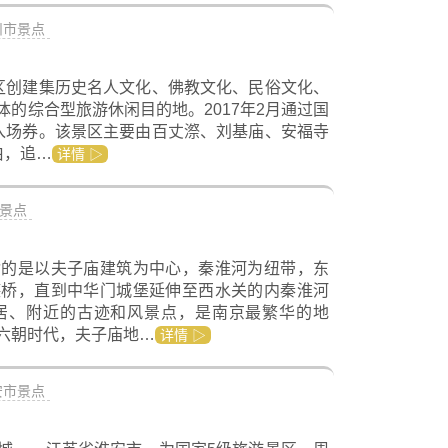
州市景点
区创建集历史名人文化、佛教文化、民俗文化、
的综合型旅游休闲目的地。2017年2月通过国
入场券。该景区主要由百丈漈、刘基庙、安福寺
伯，追…
详情 ▷
景点
指的是以夫子庙建筑为中心，秦淮河为纽带，东
德桥，直到中华门城堡延伸至西水关的内秦淮河
居、附近的古迹和风景点，是南京最繁华的地
六朝时代，夫子庙地…
详情 ▷
安市景点