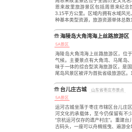
周恩来故里景区位于全国历史文化名
恩来故里旅游景区包括周恩来纪念
3.15平方公里。区域内拥有水域风光
种基本类型资源，旅游资源单体总数1
海陵岛大角湾海上丝路旅游区
5A景区
海陵岛大角湾海上丝路旅游区，位
气候。主要景点有大角湾、马尾岛
味于一体的综合型滨海旅游区，是国
尾岛风景区被评为首批省级旅游区。1
台儿庄古城
山东省枣庄市景点
5A景区
运河古城坐落于枣庄市辖区台儿庄
河文化的承载体，至今仍保留有不少
“京杭运河仅存的遗产村庄”。重建
古码头，一座可以舟楫摇曳、遍游全