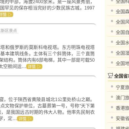
全国
于县境的中部，海拔2400余米。是一座风景秀丽，
国罕见的保存相当完好的少数民族古城。1997
全国
详情 ▷
全国
东新区景点
全国
全国
视塔和俄罗斯的莫斯科电视塔。东方明珠电视塔
全国
为基本建筑线条。主体有三个斜筒体，三个直筒
架结构。筒体内有6部电梯，其中一部是可载50
全国
太空舱间运…
详情 ▷
全国省
宁夏
澳门
寝，位于陕西省黄陵县城北1公里处桥山之巅。
重点文物保护单位，古墓葬第一号，号称“天下第
香港
熊，是我国远古时期的伟大人物。他率先民制衣
学，定…
安徽
详情 ▷
福建