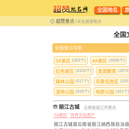
全国地名
超赞景点
>文化旅游景点
全国
全国景点导航
(303个)
(3896个)
5A景区
4A景区
(4320个)
(287
红色景区
爱国教育
(517个)
(25
森林公园
风景名胜区
(828个)
(161个
湿地公园
地质公园
丽江古城
云南省丽江市景点
5A景区
世界文化遗产
丽江古城是云南省丽江纳西族自治