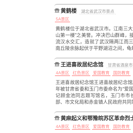
黄鹤楼
湖北省武汉市景点
5A景区
黄鹤楼位于湖北省武汉市。江南三大
山第一楼”之美誉。冲决巴山群峰，
流汉水交汇，造就了武汉隔两江而
南丘陵余脉起伏于平野湖沼之间，龟
王进喜故居纪念馆
甘肃省酒泉市
4A景区
红色景区
爱国教育
国防教育
王进喜故居纪念馆王进喜故居纪念馆座
年被甘肃省委和玉门市委命名为“爱
记顾金池同志题写馆名，玉门市市长
部、市文化局和赤金镇人民政府共同
黄麻起义和鄂豫皖苏区革命烈
4A景区
红色景区
爱国教育
国防教育