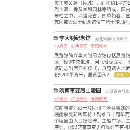
位于城关镇（县城），面积约1平方
烈士墓、骨灰堂和园林等组成，园
翠柏之中，鸟语花香，四季如春，
苏区革命烈士纪念馆位于烈士陵园内
李大钊纪念馆
河北省唐山市景点
4A景区
红色景区
爱国教育
展览馆简介李大钊纪念馆包括展览
区，经0中央批准，河北省委立项，于19
馆同志出席典礼仪式，展览馆占地面积
积5200平方米，展览面积2…
详情 ▷
皖南事变烈士陵园
安徽省宣城市
4A景区
红色景区
爱国教育
皖南事变为烈士陵园位于泾县城郊的
皖南事变新四军将士殉难五十周年而修
个陵园由入口纪念碑、主题广场、
序列，配以皖南事变史料陈列室有机