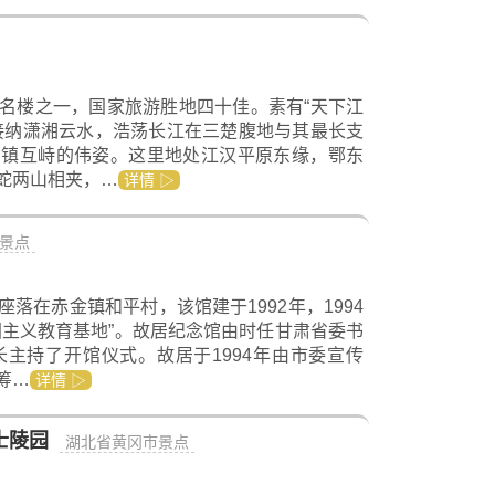
名楼之一，国家旅游胜地四十佳。素有“天下江
接纳潇湘云水，浩荡长江在三楚腹地与其最长支
三镇互峙的伟姿。这里地处江汉平原东缘，鄂东
蛇两山相夹，…
详情 ▷
景点
落在赤金镇和平村，该馆建于1992年，1994
国主义教育基地”。故居纪念馆由时任甘肃省委书
主持了开馆仪式。故居于1994年由市委宣传
筹…
详情 ▷
士陵园
湖北省黄冈市景点