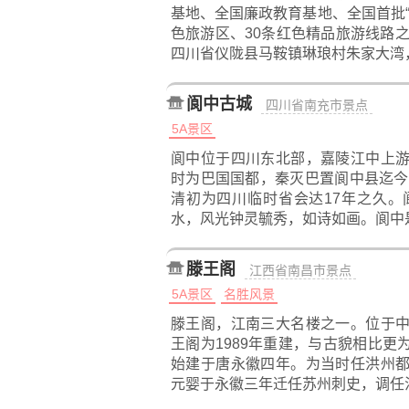
基地、全国廉政教育基地、全国首批“
色旅游区、30条红色精品旅游线路之
四川省仪陇县马鞍镇琳琅村朱家大湾
阆中古城
四川省南充市景点
5A景区
阆中位于四川东北部，嘉陵江中上
时为巴国国都，秦灭巴置阆中县迄今
清初为四川临时省会达17年之久
水，风光钟灵毓秀，如诗如画。阆中
滕王阁
江西省南昌市景点
5A景区
名胜风景
滕王阁，江南三大名楼之一。位于
王阁为1989年重建，与古貌相比
始建于唐永徽四年。为当时任洪州
元婴于永徽三年迁任苏州刺史，调任