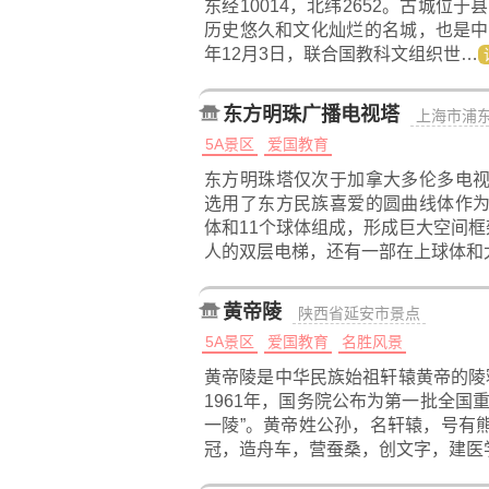
东经10014，北纬2652。古城位
历史悠久和文化灿烂的名城，也是中
年12月3日，联合国教科文组织世…
东方明珠广播电视塔
上海市浦
5A景区
爱国教育
东方明珠塔仅次于加拿大多伦多电
选用了东方民族喜爱的圆曲线体作
体和11个球体组成，形成巨大空间框
人的双层电梯，还有一部在上球体和
黄帝陵
陕西省延安市景点
5A景区
爱国教育
名胜风景
黄帝陵是中华民族始祖轩辕黄帝的陵
1961年，国务院公布为第一批全国
一陵”。黄帝姓公孙，名轩辕，号有
冠，造舟车，营蚕桑，创文字，建医