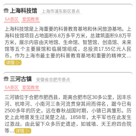
上海科技馆
上海市浦东新区景点
5A景区
爱国教育
上海科技馆是上海重要的科普教育基地和休闲旅游基地。上
海科技馆项目占地面积6.8万多平方米，总建筑面积9.8万平
方米，展示内容由天地馆、生命馆、智慧馆、创造馆、未来
馆等五个主要展馆和临展馆组成，总投资17.55亿元人民
币。作为上海市最主要的科普教育基地和重要的精神文…
详情 ▷
三河古镇
安徽省合肥市景点
5A景区
爱国教育
三河镇位于合肥市肥西县，距离合肥市区30多公里，因丰乐
河、杭埠河、小南河三条河流贯穿其间而得名，踞今已有
2500多年的历史。远在春秋战国时期，小镇已具雏形。历
史上此地曾发生过吴楚之战，1858年，太平军也在此发生
过激战，由此留下众多历史遗迹，如城墙、天王府四合院
等…
详情 ▷