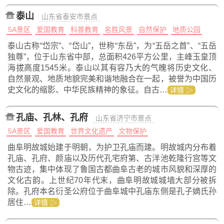
泰山
山东省泰安市景点
5A景区
爱国教育
科普教育
名胜风景
自然保护
地质公园
泰山古称“岱宗”、“岱山”，世称“东岳”，为“五岳之首”、“五岳
独尊”，位于山东省中部，总面积426平方公里，主峰玉皇顶
海拔高度1545米。泰山以其有容乃大的气魄将历史文化、
自然景观、地质地貌完美和谐地融合在一起，被誉为中国历
史文化的缩影、中华民族精神的象征。自古…
详情 ▷
孔庙、孔林、孔府
山东省济宁市景点
5A景区
爱国教育
世界文化遗产
文物保护
曲阜明故城始建于明朝，为护卫孔庙而建。明故城内分布着
孔庙、孔府、颜庙以及历代孔宅府第、古泮池乾隆行宫等文
物古迹，集中体现了鲁国古都曲阜古老的城市风貌和深厚的
文化古韵。上世纪70年代末，曲阜明故城城墙大部分被拆
除。孔府本名衍圣公府位于曲阜城中孔庙东侧是孔子嫡氏孙
居住…
详情 ▷