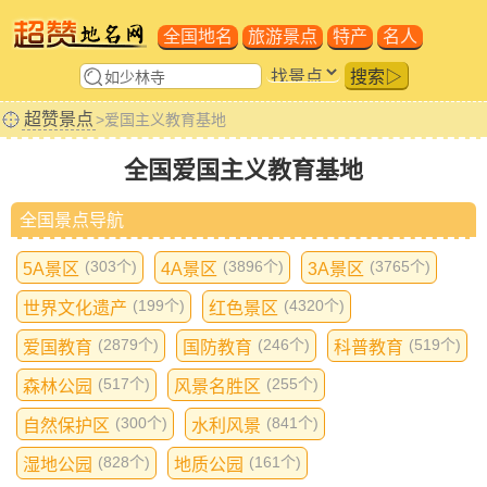
全国地名
旅游景点
特产
名人
搜索▷
超赞景点
>爱国主义教育基地
全国爱国主义教育基地
全国景点导航
(303个)
(3896个)
(3765个)
5A景区
4A景区
3A景区
(199个)
(4320个)
世界文化遗产
红色景区
(2879个)
(246个)
(519个)
爱国教育
国防教育
科普教育
(517个)
(255个)
森林公园
风景名胜区
(300个)
(841个)
自然保护区
水利风景
(828个)
(161个)
湿地公园
地质公园