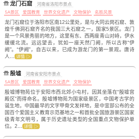
龙门石窟
河南省洛阳市景点
5A景区
爱国教育
世界文化遗产
文物保护
名胜风景
龙门石窟位于洛阳市区南12公里处，是与大同云岗石窟、敦
煌千佛洞石窟齐名的我国三大石窟之一，国家5景区。龙门
是一个风景秀丽的地方，这里有东、西两座青山对峙，伊水
缓缓北流。远远望去，犹如一座天然门阙，所以古称“伊
阙”。“伊阙”，自古以来，已成为游龙门的第一景观。唐诗
人…
详情 ▷
殷墟
河南省安阳市景点
5A景区
爱国教育
世界文化遗产
文物保护
殷墟博物苑位于安阳市西北郊小屯村，因其坐落在“殷墟宫
殿区”而得命名。殷墟博物苑为国家级景区，中国考古学的
诞生地，中国最早的文字甲骨文发祥地，是中宣部公布的全
国百个爱国主义教育示范基地之一和首批全国旅游景区国家
级青年文明号，属于历史遗址类型的全国重点文物保护单
位。2…
详情 ▷