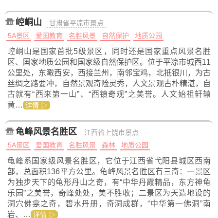
崆峒山
甘肃省平凉市景点
5A景区
爱国教育
名胜风景
自然保护
地质公园
崆峒山是国家首批5级景区，同时还是国家重点风景名胜
区、国家地质公园和国家级自然保护区。位于平凉市城西11
公里处，东瞰西安，西接兰州，南邻宝鸡，北抵银川，为古
丝绸之路要冲，自然景观奇险灵秀，人文景观古朴精湛，自
古就有“西来第一山”、“西镇奇观”之美誉。人文始祖轩辕
黄…
详情 ▷
龟峰风景名胜区
江西省上饶市景点
5A景区
爱国教育
名胜风景
森林
地质公园
龟峰系国家级风景名胜区，它位于江西省弋阳县城区西南
部，总面积136平方公里。龟峰风景名胜区有三奇：一景区
为独步天下的龟形丹山之奇，有“中华丹霞精品，东方神龟
乐园”之美誉，奇峰处处，美不胜收；二景区为天造地设的
洞穴佛龛之奇，碧水丹册，奇洞成群，“中华第一佛洞”南
岩、…
详情 ▷