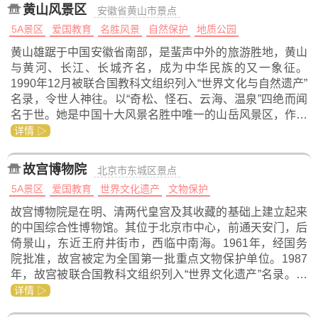
黄山风景区
安徽省黄山市景点
5A景区
爱国教育
名胜风景
自然保护
地质公园
黄山雄踞于中国安徽省南部，是蜚声中外的旅游胜地，黄山
与黄河、长江、长城齐名，成为中华民族的又一象征。
1990年12月被联合国教科文组织列入“世界文化与自然遗产”
名录，令世人神往。以“奇松、怪石、云海、温泉”四绝而闻
名于世。她是中国十大风景名胜中唯一的山岳风景区，作…
详情 ▷
故宫博物院
北京市东城区景点
5A景区
爱国教育
世界文化遗产
文物保护
故宫博物院是在明、清两代皇宫及其收藏的基础上建立起来
的中国综合性博物馆。其位于北京市中心，前通天安门，后
倚景山，东近王府井街市，西临中南海。1961年，经国务
院批准，故宫被定为全国第一批重点文物保护单位。1987
年，故宫被联合国教科文组织列入“世界文化遗产”名录。…
详情 ▷