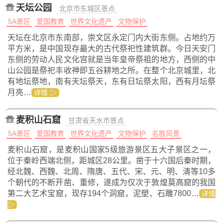
天坛公园
北京市东城区景点
5A景区
爱国教育
世界文化遗产
文物保护
天坛在北京市东南部，崇文区永定门内大街东侧。占地约万
平方米，是中国现存最大的古代祭祀性建筑群。今日天安门
东侧的劳动人民文化宫就是当年皇帝祭祖的地方，西侧的中
山公园是祭祀丰收神即五谷耕地之所。在整个北京城里，北
有地坛祭地，南有天坛祭天，东有日坛祭太阳，西有月坛祭
月亮…
详情 ▷
麦积山石窟
甘肃省天水市景点
5A景区
爱国教育
世界文化遗产
文物保护
名胜风景
麦积山石窟，是麦积山国家5级旅游景区五大子景区之一，
位于秦岭西端北侧，距城区28公里。凿于十六国后秦时期，
经北魏、西魏、北周、隋唐、五代、宋、元、明、清等10多
个朝代的不断开凿、重修，遂成为仅次于敦煌莫高窟的我国
第二大艺术宝窟，现存194个洞窟，泥塑、石雕7800…
详情
▷