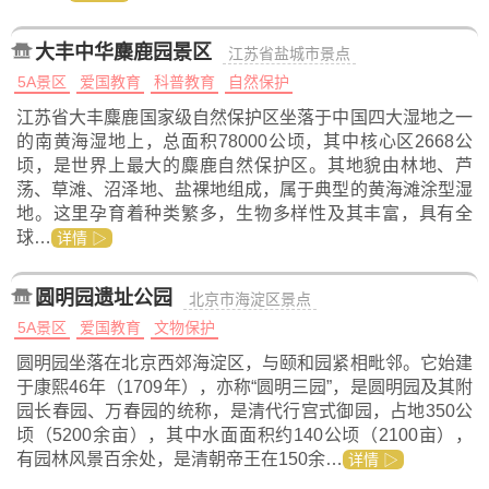
大丰中华麋鹿园景区
江苏省盐城市景点
5A景区
爱国教育
科普教育
自然保护
江苏省大丰麋鹿国家级自然保护区坐落于中国四大湿地之一
的南黄海湿地上，总面积78000公顷，其中核心区2668公
顷，是世界上最大的麋鹿自然保护区。其地貌由林地、芦
荡、草滩、沼泽地、盐裸地组成，属于典型的黄海滩涂型湿
地。这里孕育着种类繁多，生物多样性及其丰富，具有全
球…
详情 ▷
圆明园遗址公园
北京市海淀区景点
5A景区
爱国教育
文物保护
圆明园坐落在北京西郊海淀区，与颐和园紧相毗邻。它始建
于康熙46年（1709年），亦称“圆明三园”，是圆明园及其附
园长春园、万春园的统称，是清代行宫式御园，占地350公
顷（5200余亩），其中水面面积约140公顷（2100亩），
有园林风景百余处，是清朝帝王在150余…
详情 ▷