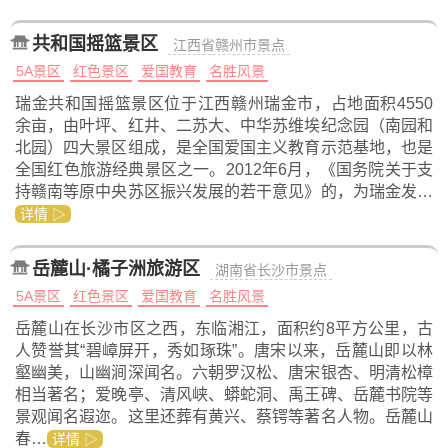
共和国摇篮景区
江西省赣州市景点
5A景区
红色景区
爱国教育
名胜风景
瑞金共和国摇篮景区位于江西赣州瑞金市，占地面积4550
余亩，由叶坪、红井、二苏大、中华苏维埃纪念园（南园和
北园）四大景区组成，是全国爱国主义教育示范基地，也是
全国红色旅游经典景区之一。2012年6月，《国务院关于支
持赣南等原中央苏区振兴发展的若干意见》的，为瑞金发…
详情 ▷
岳麓山·橘子洲旅游区
湖南省长沙市景点
5A景区
红色景区
爱国教育
名胜风景
岳麓山在长沙市区之西，东临湘江，面积约8平方公里，古
人赞誉其“碧嶂屏开，秀如琢珠”。唐宋以来，岳麓山即以林
壑幽美，山幽涧深闻名。六朝罗汉松、唐宋银杏、明清松樟
相当著名；爱晚亭、清风峡、蟒蛇洞、禹王碑、岳麓书院等
景观闻名遐迩。这里还葬有黄兴、蔡锷等著名人物。岳麓山
春…
详情 ▷