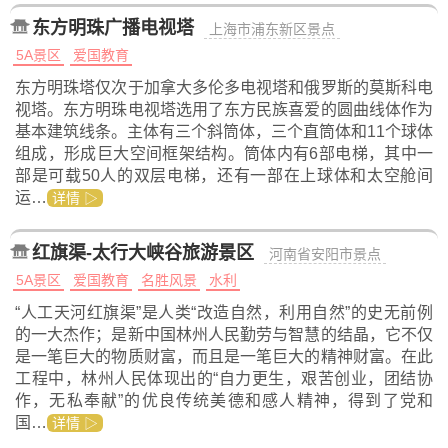
东方明珠广播电视塔
上海市浦东新区景点
5A景区
爱国教育
东方明珠塔仅次于加拿大多伦多电视塔和俄罗斯的莫斯科电
视塔。东方明珠电视塔选用了东方民族喜爱的圆曲线体作为
基本建筑线条。主体有三个斜筒体，三个直筒体和11个球体
组成，形成巨大空间框架结构。筒体内有6部电梯，其中一
部是可载50人的双层电梯，还有一部在上球体和太空舱间
运…
详情 ▷
红旗渠-太行大峡谷旅游景区
河南省安阳市景点
5A景区
爱国教育
名胜风景
水利
“人工天河红旗渠”是人类“改造自然，利用自然”的史无前例
的一大杰作；是新中国林州人民勤劳与智慧的结晶，它不仅
是一笔巨大的物质财富，而且是一笔巨大的精神财富。在此
工程中，林州人民体现出的“自力更生，艰苦创业，团结协
作，无私奉献”的优良传统美德和感人精神，得到了党和
国…
详情 ▷