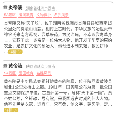
炎帝陵
湖南省株洲市景点
5A景区
爱国教育
文物保护
名胜风景
炎帝陵又称“天子坟”，位于湖南省株洲市炎陵县县城西南15
公里处的炎陵山山麓。相传上古时代，中华民族的始祖炎帝
神农氏来南方巡视，尝草采药，为民治病，不幸误尝毒草身
亡，安葬于此。炎帝是一位伟大人物，他开发了华夏的原始
农业，是农耕文化的创始人；他创造木制耒耜，教民耕种，
…
详情 ▷
黄帝陵
陕西省延安市景点
5A景区
爱国教育
名胜风景
黄帝陵是中华民族始祖轩辕黄帝的陵寝，位于陕西省黄陵县
城北1公里处桥山之巅。1961年，国务院公布为第一批全国
重点文物保护单位，古墓葬第一号，号称“天下第一陵”。黄
帝姓公孙，名轩辕，号有熊，是我国远古时期的伟大人物。
他率先民制衣冠，造舟车，营蚕桑，创文字，建医学，定…
详情 ▷