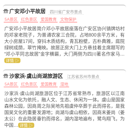
广安邓小平故居
四川省广安市景点
5A景区
红色景区
爱国教育
文物保护
广安邓小平故居简介邓小平故居座落在广安区协兴镇牌坊村
的邓家老院子，为普通农家三合院，占地800余平方米，有
大小房屋17间，穿抖木质结构，青瓦粉壁，古朴典雅，庭院
绿树成荫，翠竹掩映。故居正房大门上方悬挂着主席题写的
“邓小平同志故居”金字横匾，大门两侧为四川著名作家马…
详情 ▷
沙家浜·虞山尚湖旅游区
江苏省苏州市景点
5A景区
红色景区
爱国教育
湿地
沙家浜·虞山尚湖旅游区位于江苏省常熟市，旅游区以江南
山水文化为依托，融人文、生态、休闲为一体。虞山是国家
森林公园，因商周之际吴地先祖虞仲卒葬于此而得名，是我
国吴文化的重要发源地；尚湖与虞山相依，因商末姜尚（姜
太公）在此隐居垂钓而得名，湖内湿地遍布，鹭鸟翔飞，为
中国…
详情 ▷