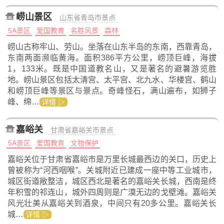
崂山景区
山东省青岛市景点
5A景区
爱国教育
名胜风景
森林
崂山古称牢山、劳山。坐落在山东半岛的东南，西靠青岛，
东南两面濒临黄海。面积386平方公里，崂顶巨峰，海拔
1，133米。既是中国道教名山，又是著名的避暑游览胜
地。崂山景区包括太清宫、太平宫、北九水、华楼宫、鹤山
和崂顶巨峰等景区与景点。奇峰怪石，满山遍布，如狮子
峰、绵…
详情 ▷
嘉峪关
甘肃省嘉峪关市景点
5A景区
爱国教育
文物保护
嘉峪关位于甘肃省嘉峪市是万里长城最西边的关口，历史上
曾被称为“河西咽喉”。关城附近已建成一座中等工业城市，
城区街道敞整洁，城区西北是著名的嘉峪关长城，西南是终
年积雪的祁连山，城外四周则是广漠无边的戈壁滩。嘉峪关
风光壮美从嘉峪关到酒泉，中间只有20多公里。嘉峪关长
城…
详情 ▷