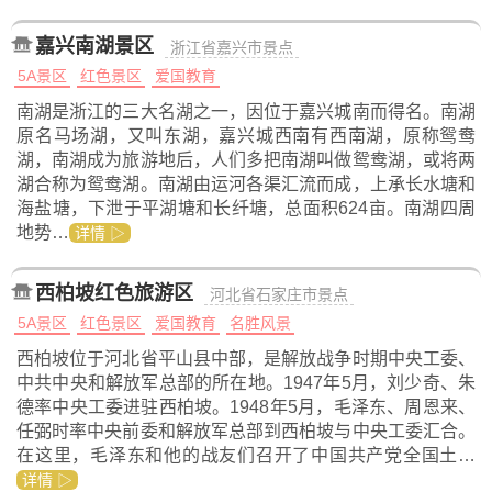
嘉兴南湖景区
浙江省嘉兴市景点
5A景区
红色景区
爱国教育
南湖是浙江的三大名湖之一，因位于嘉兴城南而得名。南湖
原名马场湖，又叫东湖，嘉兴城西南有西南湖，原称鸳鸯
湖，南湖成为旅游地后，人们多把南湖叫做鸳鸯湖，或将两
湖合称为鸳鸯湖。南湖由运河各渠汇流而成，上承长水塘和
海盐塘，下泄于平湖塘和长纤塘，总面积624亩。南湖四周
地势…
详情 ▷
西柏坡红色旅游区
河北省石家庄市景点
5A景区
红色景区
爱国教育
名胜风景
西柏坡位于河北省平山县中部，是解放战争时期中央工委、
中共中央和解放军总部的所在地。1947年5月，刘少奇、朱
德率中央工委进驻西柏坡。1948年5月，毛泽东、周恩来、
任弼时率中央前委和解放军总部到西柏坡与中央工委汇合。
在这里，毛泽东和他的战友们召开了中国共产党全国土…
详情 ▷