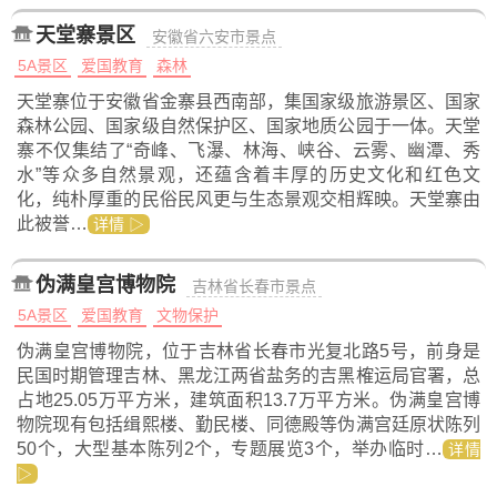
天堂寨景区
安徽省六安市景点
5A景区
爱国教育
森林
天堂寨位于安徽省金寨县西南部，集国家级旅游景区、国家
森林公园、国家级自然保护区、国家地质公园于一体。天堂
寨不仅集结了“奇峰、飞瀑、林海、峡谷、云雾、幽潭、秀
水”等众多自然景观，还蕴含着丰厚的历史文化和红色文
化，纯朴厚重的民俗民风更与生态景观交相辉映。天堂寨由
此被誉…
详情 ▷
伪满皇宫博物院
吉林省长春市景点
5A景区
爱国教育
文物保护
伪满皇宫博物院，位于吉林省长春市光复北路5号，前身是
民国时期管理吉林、黑龙江两省盐务的吉黑榷运局官署，总
占地25.05万平方米，建筑面积13.7万平方米。伪满皇宫博
物院现有包括缉熙楼、勤民楼、同德殿等伪满宫廷原状陈列
50个，大型基本陈列2个，专题展览3个，举办临时…
详情
▷