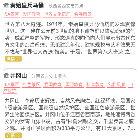
秦始皇兵马俑
陕西省西安市景点
5A景区
爱国教育
世界文化遗产
名胜风景
世界第八大奇迹。1974年，秦始皇陵兵马俑坑的发现震惊
世界。这一建在公元前3世纪的地下雕塑群以恢弘磅礴的气
势，威武严整的军阵，形态逼真的陶俑向人们展示出古代东
方文化的灿烂辉煌，无论建造年代、建筑规模与艺术效果无
不堪与“世界七大奇迹”媲美。于是，“世界第八大奇迹”之…
详情 ▷
井冈山
江西省吉安市景点
5A景区
红色景区
爱国教育
国防教育
科普教育
名胜风景
自
然保护
井冈山，革命历史辉煌，自然风光绚烂，红绿辉映，是国家
5级旅游景区、国家级自然保护区、全国红色旅游景区、世
界生物圈保护区。井冈山位于江西省西南部，地处湘赣两省
交界的罗霄山脉中段，古有“郴衡湘赣之交，千里罗霄之腹”
之称。井冈山景区面积为333平方公里，有11大景区，7…
详情 ▷