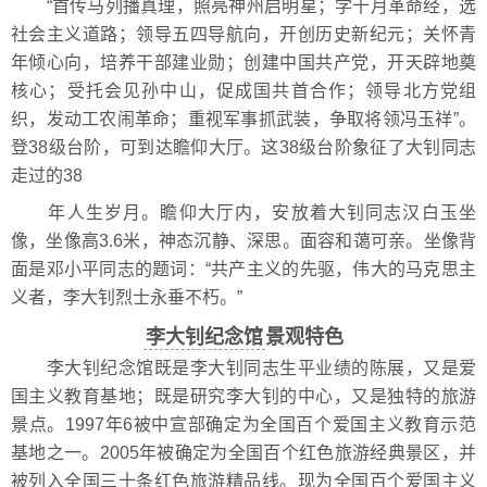
“首传马列播真理，照亮神州启明星；学十月革命经，选
社会主义道路；领导五四导航向，开创历史新纪元；关怀青
年倾心向，培养干部建业勋；创建中国共产党，开天辟地奠
核心；受托会见孙中山，促成国共首合作；领导北方党组
织，发动工农闹革命；重视军事抓武装，争取将领冯玉祥”。
登38级台阶，可到达瞻仰大厅。这38级台阶象征了大钊同志
走过的38
年人生岁月。瞻仰大厅内，安放着大钊同志汉白玉坐
像，坐像高3.6米，神态沉静、深思。面容和蔼可亲。坐像背
面是邓小平同志的题词：“共产主义的先驱，伟大的马克思主
义者，李大钊烈士永垂不朽。”
李大钊纪念馆
景观特色
李大钊纪念馆既是李大钊同志生平业绩的陈展，又是爱
国主义教育基地；既是研究李大钊的中心，又是独特的旅游
景点。1997年6被中宣部确定为全国百个爱国主义教育示范
基地之一。2005年被确定为全国百个红色旅游经典景区，并
被列入全国三十条红色旅游精品线。现为全国百个爱国主义