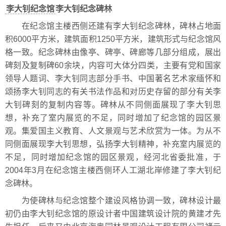
李大钊纪念馆
李大钊纪念碑林
在纪念馆主楼西侧还建有李大钊纪念碑林，碑林占地面
积6000平方米，建筑面积1250平方米，建筑形式与纪念馆风
格一致。纪念碑林由像亭、碑亭、碑廊等几部分组成，展出
碑刻及复制碑60余块，内容可大体分四类，主要有党和国家
领导人题词、李大钊同志部分手书、中国著名艺术家缅怀和
颂扬李大钊同志的有关书法作品和对历史存留的部分有关李
大钊碑刻的复制内容等。碑林从不同侧面展现了李大钊思
想，补充了室内展览的不足，同时增加了纪念馆的园区景
观。集爱国主义教育、人文景观与艺术欣赏为一体。为从不
同侧面展现李大钊思想，弘扬李大钊精神，补充室内展览的
不足，同时增加纪念馆的园区景观，经河北省委批准，于
2004年3月在纪念馆主楼西侧环人工湖北岸修建了李大钊纪
念碑林。
为使碑林与纪念馆整个建设风格协调一致，碑林设计最
初仍由李大钊纪念馆的原设计者中国建筑设计院的黄建才先