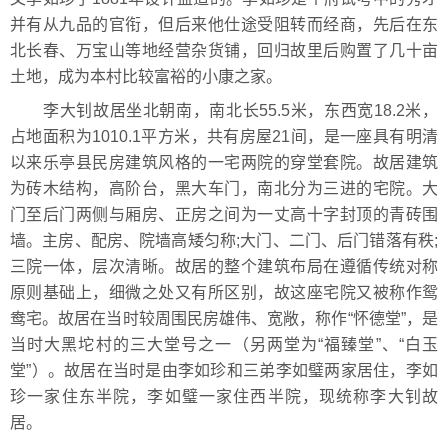
并有从九品的官衔，但后来他仕途受阻转而经商，先后在东
北长春、万宝山等地经营杂货铺，回归故里后购置了几十亩
土地，成为本村比较富裕的小康之家。
李大钊故居坐北朝南，南北长55.5米，东西宽18.2米，
占地面积为1010.1平方米，共有房屋21间，是一座具有明清
以来乐亭县民房建筑风格的一宅两院的穿堂套院。故居建筑
为砖木结构，高阶台，黑大车门，南北分为三进的宅院。大
门至后门两侧与厢房、正房之间为一丈高十字封顶的青砖围
墙。主房、配房、院墙高矮匀称;大门、二门、后门错落有秩;
三院一体，层次清晰。故居的整个建筑布局在遵循传统对称
原则基础上，细微之处又有所区别，故这座宅院又被称作鸳
鸯宅。故居在当时较周围民房雄伟、宽敞，称作“怀德堂”，是
当时大黑坨村的三大堂号之一（另两堂为“福臻堂”、“白玉
堂”）。故居在当时是由李如珍和三弟李如璧两家居住，李如
珍一家住东半院，李如璧一家住西半院，现统称李大钊故
居。