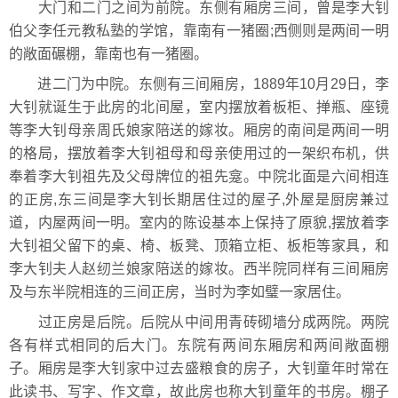
大门和二门之间为前院。东侧有厢房三间，曾是李大钊
伯父李任元教私塾的学馆，靠南有一猪圈;西侧则是两间一明
的敞面碾棚，靠南也有一猪圈。
进二门为中院。东侧有三间厢房，1889年10月29日，李
大钊就诞生于此房的北间屋，室内摆放着板柜、掸瓶、座镜
等李大钊母亲周氏娘家陪送的嫁妆。厢房的南间是两间一明
的格局，摆放着李大钊祖母和母亲使用过的一架织布机，供
奉着李大钊祖先及父母牌位的祖先龛。中院北面是六间相连
的正房,东三间是李大钊长期居住过的屋子,外屋是厨房兼过
道，内屋两间一明。室内的陈设基本上保持了原貌,摆放着李
大钊祖父留下的桌、椅、板凳、顶箱立柜、板柜等家具，和
李大钊夫人赵纫兰娘家陪送的嫁妆。西半院同样有三间厢房
及与东半院相连的三间正房，当时为李如璧一家居住。
过正房是后院。后院从中间用青砖砌墙分成两院。两院
各有样式相同的后大门。东院有两间东厢房和两间敞面棚
子。厢房是李大钊家中过去盛粮食的房子，大钊童年时常在
此读书、写字、作文章，故此房也称大钊童年的书房。棚子