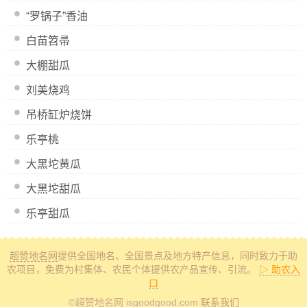
“罗锅子”香油
白苗笤帚
大棚甜瓜
刘美烧鸡
吊桥缸炉烧饼
乐亭桃
大黑坨黄瓜
大黑坨甜瓜
乐亭甜瓜
超赞地名网
提供全国地名、全国景点及地方特产信息
，同时致力于助
农项目，免费为村集体、农民个体提供农产品宣传、引流。
▷ 助农入
口
©超赞地名网 isgoodgood.com
联系我们