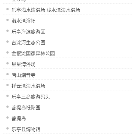
乐亭浅水湾浴场 浅水湾海水浴场
潜水湾浴场
乐亭海滨旅游区
古滦河生态公园
金银滩国家森林公园
星星湾浴场
唐山潮音寺
祥云湾海水浴场
乐亭三岛旅游码头
菩提岛祗陀园
菩提岛
乐亭县博物馆