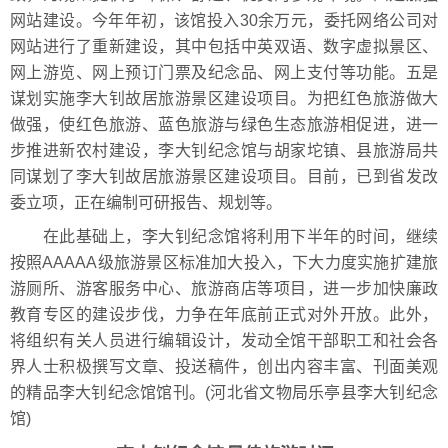
网站建设。今年年初，该馆投入30余万元，委托网络公司对
网站进行了重新建设，其中包括中英双语、数字虚拟景区、
网上游览、网上预订门票及纪念品、网上支付等功能。五是
谋划实施李大钊故居旅游景区建设项目。为把红色旅游做大
做强，使红色旅游、蓝色旅游与绿色生态旅游相促进，进一
步推进新农村建设，李大钊纪念馆与胡家坨镇、县旅游局共
同谋划了李大钊故居旅游景区建设项目。目前，已到省发改
委立项，正在编制可研报告、规划等。
在此基础上，李大钊纪念馆将利用下半年的时间，继续
按照AAAAA级旅游景区标准加大投入，下大力度实施扩建旅
游厕所、游客服务中心、旅游商店等项目，进一步加快廉政
教育专区的建设步伐，力争在年底前正式对外开放。此外，
将组织有关人员进行编辑设计，发动全馆干部职工和社会各
界人士积极撰写文章、投送稿件，创出内容丰富、刊面美观
的精品李大钊纪念馆馆刊。(河北省文物局乐亭县李大钊纪念
馆)