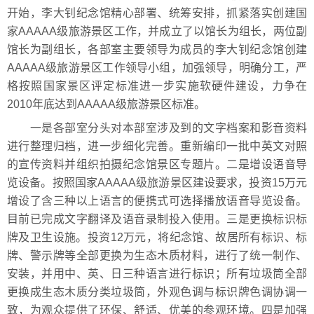
开始，李大钊纪念馆精心部署、统筹安排，抓紧落实创建国
家AAAAA级旅游景区工作，并成立了以馆长为组长，两位副
馆长为副组长，各部室主要领导为成员的李大钊纪念馆创建
AAAAA级旅游景区工作领导小组，加强领导，明确分工，严
格按照国家景区评定标准进一步实施软硬件建设，力争在
2010年底达到AAAAA级旅游景区标准。
一是各部室分头对本部室涉及到的文字档案和影音资料
进行整理归档，进一步细化完善。重新编印一批中英文对照
的宣传资料并组织拍摄纪念馆景区专题片。二是增设语音导
览设备。按照国家AAAAA级旅游景区建设要求，投资15万元
增设了含三种以上语言的便携式可选择播放语音导览设备。
目前已完成文字翻译及语音录制投入使用。三是更换标识标
牌及卫生设施。投资12万元，将纪念馆、故居所有标识、标
牌、警示牌等全部更换为生态木质材料，进行了统一制作、
安装，并用中、英、日三种语言进行标识；所有垃圾筒全部
更换成生态木质分类垃圾筒，外观色调与标识牌色调协调一
致，为观众提供了环保、舒适、优美的参观环境。四是加强