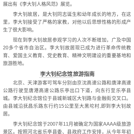
展出有《李大钊人格风范》展览。
李大钊故居，是大钊同志诞生和幼年成长的地方，在这
里，李大钊接受了严格的家教，对他以后思想性格的形成产
生了很大影响。
现在到李大钊故居参观学习的人次不断增加，广及中国
20多个省市自治区。李大钊故居现已成为进行革命传统教
育、爱国主义教育、党史教育、精神文明建设的重要基地和
旅游胜地。
李大钊纪念馆
旅游指南
北京、天津游客可驾车分别由京沈高速公路和唐津高速
公路行驶至唐港高速公路乐亭出口下道，向东行至乐亭县
城。李大钊纪念馆位于县城新城区大钊路与金融街交叉口。
由县城沿抚昌乐路东行约15公里至大黑坨村,即到李大钊故
居。
李大钊纪念馆于2007年11月被确定为国家AAAA级旅游
景区。按照河北省乐亭县委、县政府工作安排，从今年年初