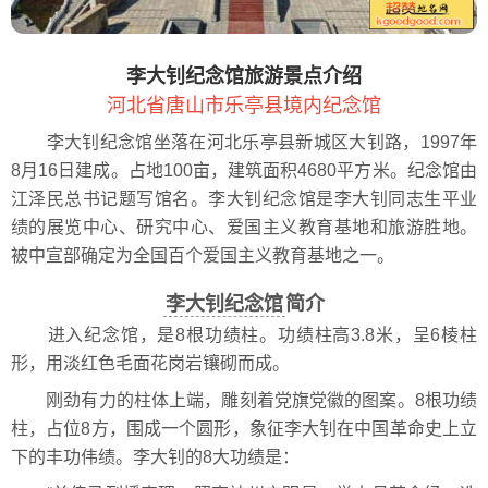
李大钊纪念馆旅游景点介绍
河北省唐山市乐亭县境内纪念馆
李大钊纪念馆坐落在河北乐亭县新城区大钊路，1997年
8月16日建成。占地100亩，建筑面积4680平方米。纪念馆由
江泽民总书记题写馆名。李大钊纪念馆是李大钊同志生平业
绩的展览中心、研究中心、爱国主义教育基地和旅游胜地。
被中宣部确定为全国百个爱国主义教育基地之一。
李大钊纪念馆
简介
进入纪念馆，是8根功绩柱。功绩柱高3.8米，呈6棱柱
形，用淡红色毛面花岗岩镶砌而成。
刚劲有力的柱体上端，雕刻着党旗党徽的图案。8根功绩
柱，占位8方，围成一个圆形，象征李大钊在中国革命史上立
下的丰功伟绩。李大钊的8大功绩是：