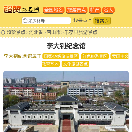
全国地名
旅游景点
特产
名人
搜索▷
超赞景点
河北省
唐山市
乐亭县旅游景点
>
>
>
李大钊纪念馆
李大钊纪念馆属于
国家4A级旅游景区
红色旅游景区
爱国主义
教育基地
文化旅游景点