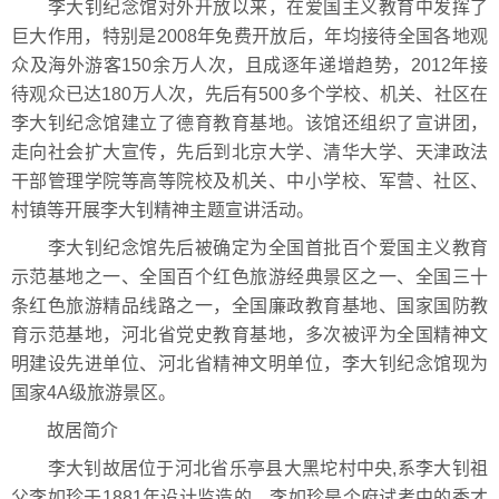
李大钊纪念馆对外开放以来，在爱国主义教育中发挥了
巨大作用，特别是2008年免费开放后，年均接待全国各地观
众及海外游客150余万人次，且成逐年递增趋势，2012年接
待观众已达180万人次，先后有500多个学校、机关、社区在
李大钊纪念馆建立了德育教育基地。该馆还组织了宣讲团，
走向社会扩大宣传，先后到北京大学、清华大学、天津政法
干部管理学院等高等院校及机关、中小学校、军营、社区、
村镇等开展李大钊精神主题宣讲活动。
李大钊纪念馆先后被确定为全国首批百个爱国主义教育
示范基地之一、全国百个红色旅游经典景区之一、全国三十
条红色旅游精品线路之一，全国廉政教育基地、国家国防教
育示范基地，河北省党史教育基地，多次被评为全国精神文
明建设先进单位、河北省精神文明单位，李大钊纪念馆现为
国家4A级旅游景区。
故居简介
李大钊故居位于河北省乐亭县大黑坨村中央,系李大钊祖
父李如珍于1881年设计监造的。李如珍是个府试考中的秀才