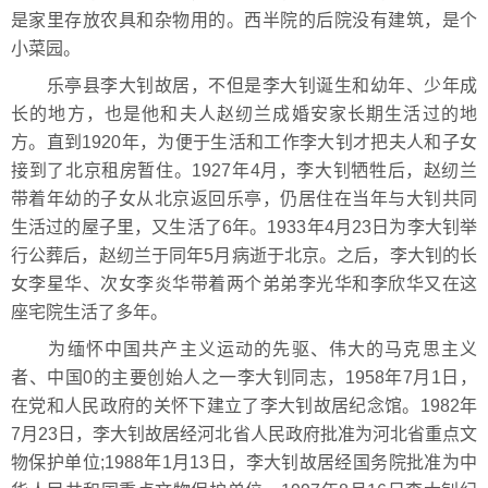
是家里存放农具和杂物用的。西半院的后院没有建筑，是个
小菜园。
乐亭县李大钊故居，不但是李大钊诞生和幼年、少年成
长的地方，也是他和夫人赵纫兰成婚安家长期生活过的地
方。直到1920年，为便于生活和工作李大钊才把夫人和子女
接到了北京租房暂住。1927年4月，李大钊牺牲后，赵纫兰
带着年幼的子女从北京返回乐亭，仍居住在当年与大钊共同
生活过的屋子里，又生活了6年。1933年4月23日为李大钊举
行公葬后，赵纫兰于同年5月病逝于北京。之后，李大钊的长
女李星华、次女李炎华带着两个弟弟李光华和李欣华又在这
座宅院生活了多年。
为缅怀中国共产主义运动的先驱、伟大的马克思主义
者、中国0的主要创始人之一李大钊同志，1958年7月1日，
在党和人民政府的关怀下建立了李大钊故居纪念馆。1982年
7月23日，李大钊故居经河北省人民政府批准为河北省重点文
物保护单位;1988年1月13日，李大钊故居经国务院批准为中