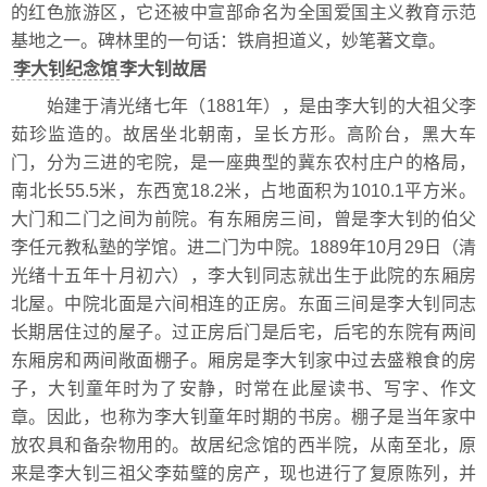
的红色旅游区，它还被中宣部命名为全国爱国主义教育示范
基地之一。碑林里的一句话：铁肩担道义，妙笔著文章。
李大钊纪念馆
李大钊故居
始建于清光绪七年（1881年），是由李大钊的大祖父李
茹珍监造的。故居坐北朝南，呈长方形。高阶台，黑大车
门，分为三进的宅院，是一座典型的冀东农村庄户的格局，
南北长55.5米，东西宽18.2米，占地面积为1010.1平方米。
大门和二门之间为前院。有东厢房三间，曾是李大钊的伯父
李任元教私塾的学馆。进二门为中院。1889年10月29日（清
光绪十五年十月初六），李大钊同志就出生于此院的东厢房
北屋。中院北面是六间相连的正房。东面三间是李大钊同志
长期居住过的屋子。过正房后门是后宅，后宅的东院有两间
东厢房和两间敞面棚子。厢房是李大钊家中过去盛粮食的房
子，大钊童年时为了安静，时常在此屋读书、写字、作文
章。因此，也称为李大钊童年时期的书房。棚子是当年家中
放农具和备杂物用的。故居纪念馆的西半院，从南至北，原
来是李大钊三祖父李茹璧的房产，现也进行了复原陈列，并