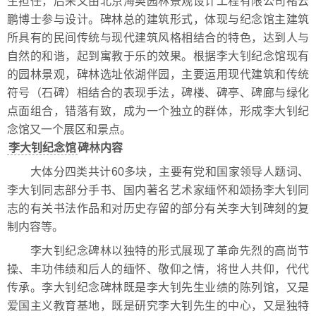
生担任，后来又由北京海奥园林景观设计工程有限公司褚云
鹏博士参与设计。碑林总的建筑形式，体现与纪念馆主建筑
所具有的民间传统与现代建筑风格相结合的特色，达到人与
自然的和谐，起到寓教于乐的效果。根据李大钊纪念馆现有
的园林景观，碑林选址依湖伴园，主要运用现代建筑和传统
符号（石碑）相结合的表现手法，碑楼、碑亭、碑廊与绿化
点面组合，错落有致，成为一个独立的群体，形成李大钊纪
念馆又一个展区和景点。
李大钊纪念馆
碑林内容
大体分四类共计60多块，主要有党和国家领导人题词、
李大钊同志部分手书、国内著名艺术家缅怀和颂扬李大钊同
志的有关书法作品和对历史存留的部分有关李大钊碑刻的复
制内容等。
李大钊纪念碑林以独特的形式展现了革命先烈的高尚节
操、丰功伟绩和后人的缅怀、敬仰之情，将世人共仰，代代
传承。李大钊纪念碑林既是李大钊先生业绩的陈列馆，又是
爱国主义教育基地，既是研究李大钊先生的中心，又是独特