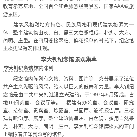
教育示范基地、全国百个红色旅游经典景区、国家AAA级旅
游景区。
建筑风格融地方特色、民族风格和现代建筑格调为一
体，整个建筑物由灰、白、黑三大色系组成，朴实、大方、
简明、庄重。在四周苍松翠柏、鲜花绿草的衬托下，纪念馆
主楼更显得宏伟壮观。
李大钊纪念馆
景观集萃
李大钊纪念馆
馆内陈列
纪念馆内陈列有文物、资料、图片等，充分展示了这位
共产主义先驱的风采，给人以巨大的鼓舞和力量。李大钊纪
念馆是由中共中央批准设立兴建的。于1997年8月落成。占
地10阅览室、会议厅等。二楼建有办公室、会议室、研究
室、接待室、贵宾室、珍藏室、书画厅、影视报告厅。三楼
建有瞻仰厅、展厅。整个建筑物呈灰、白色调，多用自然采
光，朴实、大方、简明、庄重。李大钊纪念馆牌楼式的正门
上镶嵌着江泽民题写的馆名。