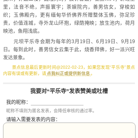
里，法音不绝，声振寰宇；茶娱院内，善男信女，穿梭如
织；玉佛殿内，更有缅甸华侨佛界所赠整体玉佛，弥足珍
贵，价值连城，寺外龙山环抱，绿荫掩映；放生池内，荷月
映池，鱼翔浅底。
元坝平乐寺会期为每年的3月19日、6月19日、9月19
日。每到此时，善男信女云集于此，烧香拜佛，好一派兴旺
发达景象。
景点信息最后更新时间@2022-02-23，如果您发现“平乐寺”景点
内容有误或有更新，请
点我纠正或提供新信息
。
我要对“平乐寺”发表赞美或吐槽
我的昵称：
昵称不填则为匿名发表，会降低审核的通过率。
请输入需要发表的内容：