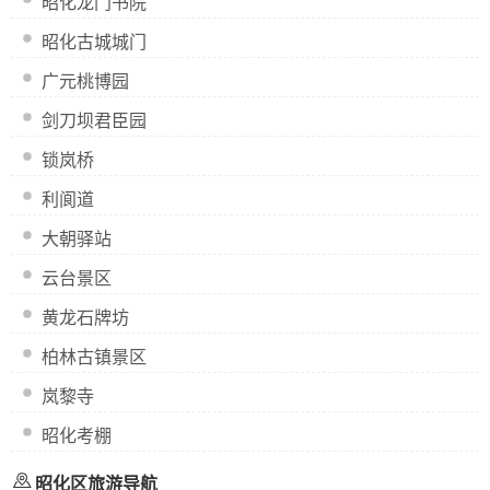
昭化龙门书院
昭化古城城门
广元桃博园
剑刀坝君臣园
锁岚桥
利阆道
大朝驿站
云台景区
黄龙石牌坊
柏林古镇景区
岚黎寺
昭化考棚
昭化区旅游导航