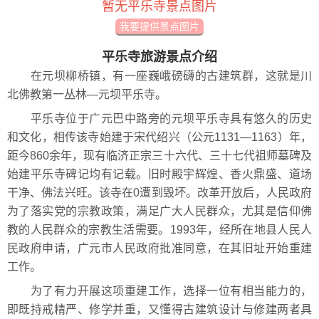
暂无平乐寺景点图片
我要提供景点图片
平乐寺旅游景点介绍
在元坝柳桥镇，有一座巍峨磅礴的古建筑群，这就是川
北佛教第一丛林—元坝平乐寺。
平乐寺位于广元巴中路旁的元坝平乐寺具有悠久的历史
和文化，相传该寺始建于宋代绍兴（公元1131—1163）年，
距今860余年，现有临济正宗三十六代、三十七代祖师墓碑及
始建平乐寺碑记均有记载。旧时殿宇辉煌、香火鼎盛、道场
干净、佛法兴旺。该寺在0遭到毁坏。改革开放后，人民政府
为了落实党的宗教政策，满足广大人民群众，尤其是信仰佛
教的人民群众的宗教生活需要。1993年，经所在地县人民人
民政府申请，广元市人民政府批准同意，在其旧址开始重建
工作。
为了有力开展这项重建工作，选择一位有相当能力的，
即既持戒精严、修学并重，又懂得古建筑设计与修建两者具