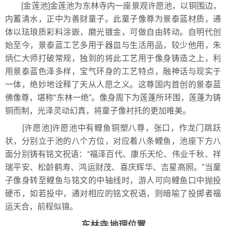
[金莲池]金莲池为东林寺内一座景观许愿池，以铜围边，
内蓄清水，正中为善财童子。此童子像尊为景泰蓝材质，通
体以珐琅质彩料涂嵌，磨光镀金，可做自由转动。自明代创
始至今，景泰蓝工艺多用于器皿与生活用品，较少他用，朱
炳仁大师打破常规，独到的将此工艺用于像身铸造之上，利
用景泰蓝色泽多样，宝气环身的工艺特点，融神话与现实于
一体，绝妙地诠释了天从人愿之义。这尊国内首创的景泰蓝
佛像尊，堪称“东林一绝”。像身周下为莲蓬所环围，莲蓬为铸
铜而制，光泽灵动幻真，将童子像衬托的更加唯美。
[许愿池]许愿池中有鲤鱼铜塑八尊，张口，作龙门跳跃
状，分别立于池的八个方位，对应着八条鲤鱼，池座下方八
面分别铸有铭文祝语：“福泽百代、康乐天伦、伟业千秋、祥
瑞平安、松龄鹤寿、鸿运财茂、喜庆辉华、吉星高照。”当童
子像身转至鲤鱼与铭文的中轴线时，游人可向鲤鱼口中抛投
硬币，如若投中，通对相应的铭文祝语，则暗喻了投掷者福
运天合，前程似锦。
东林寺
地理位置