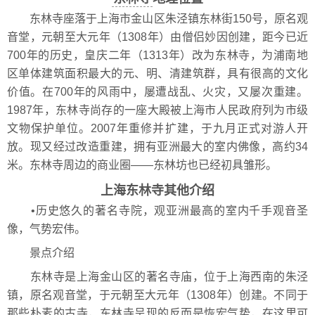
东林寺座落于上海市金山区朱泾镇东林街150号，原名观
音堂，元朝至大元年（1308年）由僧侣妙因创建，距今已近
700年的历史，皇庆二年（1313年）改为东林寺，为浦南地
区单体建筑面积最大的元、明、清建筑群，具有很高的文化
价值。在700年的风雨中，屡遭战乱、火灾，又屡次重建。
1987年，东林寺尚存的一座大殿被上海市人民政府列为市级
文物保护单位。2007年重修并扩建，于九月正式对游人开
放。现又经过改造重建，拥有亚洲最大的室内佛像，高约34
米。东林寺周边的商业圈——东林坊也已经初具雏形。
上海东林寺其他介绍
•历史悠久的著名寺院，观亚洲最高的室内千手观音圣
像，气势宏伟。
景点介绍
东林寺是上海金山区的著名寺庙，位于上海西南的朱泾
镇，原名观音堂，于元朝至大元年（1308年）创建。不同于
那些朴素的古寺，东林寺呈现的反而是恢宏气势，在这里可