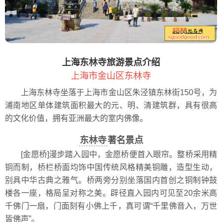
上海东林寺旅游景点介绍
上海市金山区东林寺
上海东林寺坐落于上海市金山区朱泾镇东林街150号，为
浦南地区单体建筑面积最大的元、明、清建筑群，具有很高
的文化价值，拥有亚洲最大的室内佛像。
东林寺
著名景点
[金愿桥]漫步踏入园中，金愿桥便首入眼帘。整桥采用精
铜而制，桥栏桥面均饰中国传统风格精美铜雕，造型生动，
别具中华古典之雅气。桥两旁分别坐落国内首创之铜制钟鼓
楼各一座，格局呈对称之美。辟径直入园内可见至20余米高
千佛门一扇，门面刻有小佛上千，真可谓“千里佛音入，万世
皆佛声”。