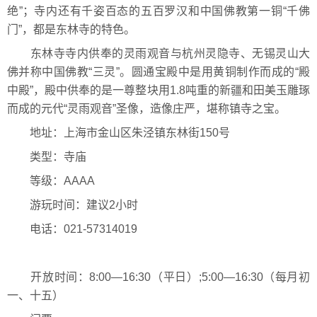
绝”；寺内还有千姿百态的五百罗汉和中国佛教第一铜“千佛
门”，都是东林寺的特色。
东林寺寺内供奉的灵雨观音与杭州灵隐寺、无锡灵山大
佛并称中国佛教“三灵”。圆通宝殿中是用黄铜制作而成的“殿
中殿”，殿中供奉的是一尊整块用1.8吨重的新疆和田美玉雕琢
而成的元代“灵雨观音”圣像，造像庄严，堪称镇寺之宝。
地址：上海市金山区朱泾镇东林街150号
类型：寺庙
等级：AAAA
游玩时间：建议2小时
电话：021-57314019
开放时间：8:00—16:30（平日）;5:00—16:30（每月初
一、十五）