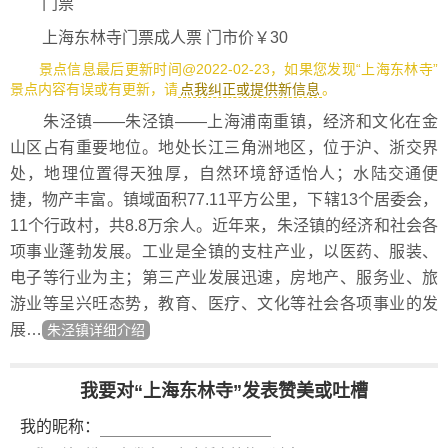
门票
上海东林寺门票成人票 门市价￥30
景点信息最后更新时间@2022-02-23，如果您发现“上海东林寺”
景点内容有误或有更新，请
点我纠正或提供新信息
。
朱泾镇——朱泾镇——上海浦南重镇，经济和文化在金
山区占有重要地位。地处长江三角洲地区，位于沪、浙交界
处，地理位置得天独厚，自然环境舒适怡人；水陆交通便
捷，物产丰富。镇域面积77.11平方公里，下辖13个居委会，
11个行政村，共8.8万余人。近年来，朱泾镇的经济和社会各
项事业蓬勃发展。工业是全镇的支柱产业，以医药、服装、
电子等行业为主；第三产业发展迅速，房地产、服务业、旅
游业等呈兴旺态势，教育、医疗、文化等社会各项事业的发
展…
朱泾镇详细介绍
我要对“上海东林寺”发表赞美或吐槽
我的昵称：