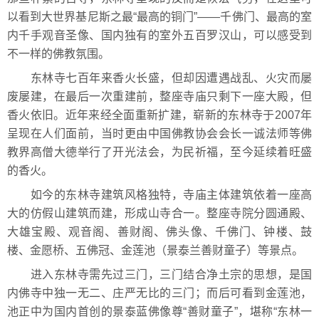
以看到大世界基尼斯之最“最高的铜门”——千佛门、最高的室
内千手观音圣像、国内独有的室外五百罗汉山，可以感受到
不一样的佛教氛围。
东林寺七百年来香火长盛，但却因遭遇战乱、火灾而屡
废屡建，在最后一次重建前，整座寺庙只剩下一座大殿，但
香火依旧。近年来经全面重新扩建，崭新的东林寺于2007年
呈现在人们面前，当时更由中国佛教协会会长一诚法师等佛
教界高僧大德举行了开光法会，为民祈福，至今延续着旺盛
的香火。
如今的东林寺建筑风格独特，寺庙主体建筑依着一座高
大的仿假山建筑而建，形成山寺合一。整座寺院分圆通殿、
大雄宝殿、观音阁、善财阁、佛头像、千佛门、钟楼、鼓
楼、金愿桥、五佛冠、金莲池（景泰兰善财童子）等景点。
进入东林寺需先过三门，三门结合净土宗的思想，是国
内佛寺中独一无二、庄严无比的三门；而后可看到金莲池，
池正中为国内首创的景泰蓝佛像尊“善财童子”，堪称“东林一