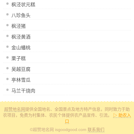
枫泾状元糕
八珍鱼头
枫泾猪
枫泾黄酒
金山蟠桃
栗子糕
吴越豆腐
亭林雪瓜
马兰干烧肉
超赞地名网
提供全国地名、全国景点及地方特产信息
，同时致力于助
农项目，免费为村集体、农民个体提供农产品宣传、引流。
▷ 助农入
口
©超赞地名网 isgoodgood.com
联系我们