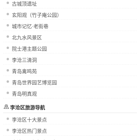
古城顶遗址
玄阳观（竹子庵公园）
城市记忆·老街巷
北九水风景区
院士港主题公园
李沧三清洞
青岛禽鸣苑
青岛世界园艺博览园
青岛明真观
李沧区旅游导航
李沧区十大景点
李沧区热门景点