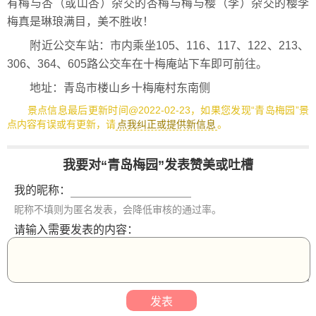
有梅与杏（或山杏）杂交的杏梅与梅与樱（李）杂交的樱李
梅真是琳琅满目，美不胜收！
附近公交车站：市内乘坐105、116、117、122、213、
306、364、605路公交车在十梅庵站下车即可前往。
地址：青岛市楼山乡十梅庵村东南侧
景点信息最后更新时间@2022-02-23，如果您发现“青岛梅园”景
点内容有误或有更新，请
点我纠正或提供新信息
。
我要对“青岛梅园”发表赞美或吐槽
我的昵称：
昵称不填则为匿名发表，会降低审核的通过率。
请输入需要发表的内容：