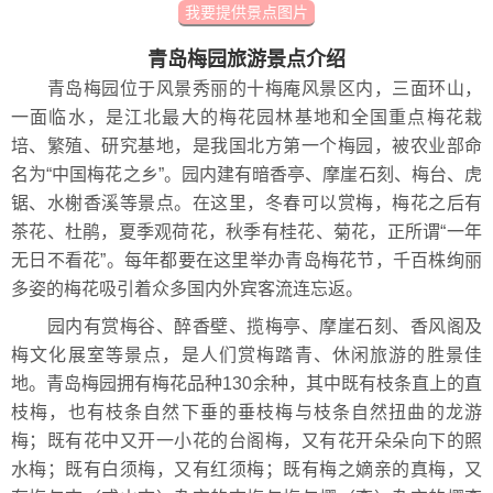
我要提供景点图片
青岛梅园旅游景点介绍
青岛梅园位于风景秀丽的十梅庵风景区内，三面环山，
一面临水，是江北最大的梅花园林基地和全国重点梅花栽
培、繁殖、研究基地，是我国北方第一个梅园，被农业部命
名为“中国梅花之乡”。园内建有暗香亭、摩崖石刻、梅台、虎
锯、水榭香溪等景点。在这里，冬春可以赏梅，梅花之后有
茶花、杜鹃，夏季观荷花，秋季有桂花、菊花，正所谓“一年
无日不看花”。每年都要在这里举办青岛梅花节，千百株绚丽
多姿的梅花吸引着众多国内外宾客流连忘返。
园内有赏梅谷、醉香壁、揽梅亭、摩崖石刻、香风阁及
梅文化展室等景点，是人们赏梅踏青、休闲旅游的胜景佳
地。青岛梅园拥有梅花品种130余种，其中既有枝条直上的直
枝梅，也有枝条自然下垂的垂枝梅与枝条自然扭曲的龙游
梅；既有花中又开一小花的台阁梅，又有花开朵朵向下的照
水梅；既有白须梅，又有红须梅；既有梅之嫡亲的真梅，又