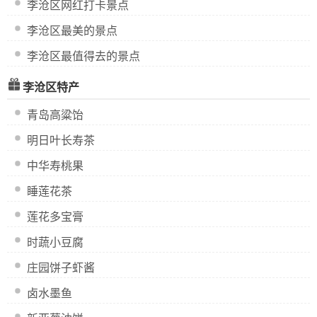
李沧区网红打卡景点
李沧区最美的景点
李沧区最值得去的景点
李沧区特产
青岛高粱饴
明日叶长寿茶
中华寿桃果
睡莲花茶
莲花多宝膏
时蔬小豆腐
庄园饼子虾酱
卤水墨鱼