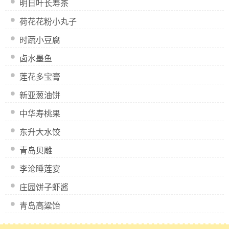
明日叶长寿茶
荷花花粉小丸子
时蔬小豆腐
卤水墨鱼
莲花多宝膏
新亚葱油饼
中华寿桃果
东升大水饺
青岛贝雕
李沧睡莲宴
庄园饼子虾酱
青岛高粱饴