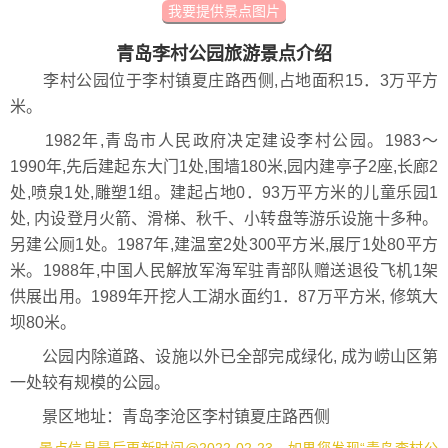
我要提供景点图片
青岛李村公园旅游景点介绍
李村公园位于李村镇夏庄路西侧,占地面积15．3万平方
米。
1982年,青岛市人民政府决定建设李村公园。1983～
1990年,先后建起东大门1处,围墙180米,园内建亭子2座,长廊2
处,喷泉1处,雕塑1组。建起占地0．93万平方米的儿童乐园1
处, 内设登月火箭、滑梯、秋千、小转盘等游乐设施十多种。
另建公厕1处。1987年,建温室2处300平方米,展厅1处80平方
米。1988年,中国人民解放军海军驻青部队赠送退役飞机1架
供展出用。1989年开挖人工湖水面约1．87万平方米, 修筑大
坝80米。
公园内除道路、设施以外已全部完成绿化, 成为崂山区第
一处较有规模的公园。
景区地址：青岛李沧区李村镇夏庄路西侧