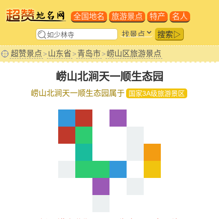
全国地名
旅游景点
特产
名人
搜索▷
超赞景点
山东省
青岛市
崂山区旅游景点
>
>
>
崂山北涧天一顺生态园
崂山北涧天一顺生态园属于
国家3A级旅游景区