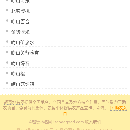
崂山可乐
北宅樱桃
崂山百合
金钩海米
崂山矿泉水
崂山关爷脸杏
崂山绿石
崂山棍
崂山菇炖鸡
超赞地名网
提供全国地名、全国景点及地方特产信息
，同时致力于助
农项目，免费为村集体、农民个体提供农产品宣传、引流。
▷ 助农入
口
©超赞地名网 isgoodgood.com
联系我们
粤ICP备20054339号-7
. 粤公网安备44010602010017.