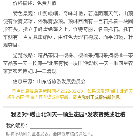
价格描述：免费开放
特色景观：山势峻峭，奇峰斗艳，若逢阴雨天气，山顶
便有浓雾笼罩，俗称雾露顶。顶峰西面有一巨石托着一块圆
形石头，挺立于峰崖绝壑之上，怪特奇丽，名曰托石。托石
东侧有一百丈悬崖峭壁，由红色大理石构成，面平如镜，壮
观夺目。
游览线路：精品茶园—樱株、樱桃采摘园采摘樱桃—茶
室品茶—天一长廊—“北宅有我一块田”活动区—天一顺四星农
家宴农艺博览园—三清观
信息来源：山东省旅游发展委员会
景点信息最后更新时间@2022-02-23，如果您发现“崂山北涧天
一顺生态园”景点内容有误或有更新，请
点我纠正或提供新信息
。
我要对“崂山北涧天一顺生态园”发表赞美或吐槽
我的昵称：
昵称不填则为匿名发表，会降低审核的通过率。