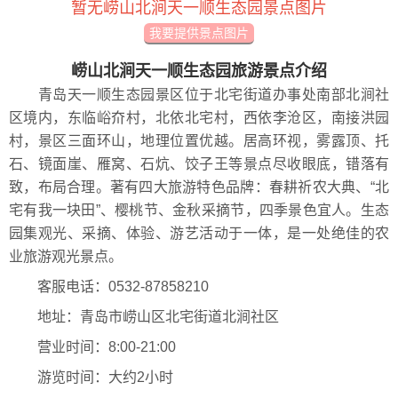
暂无崂山北涧天一顺生态园景点图片
我要提供景点图片
崂山北涧天一顺生态园旅游景点介绍
青岛天一顺生态园景区位于北宅街道办事处南部北涧社
区境内，东临峪夼村，北依北宅村，西依李沧区，南接洪园
村，景区三面环山，地理位置优越。居高环视，雾露顶、托
石、镜面崖、雁窝、石炕、饺子王等景点尽收眼底，错落有
致，布局合理。著有四大旅游特色品牌：春耕祈农大典、“北
宅有我一块田”、樱桃节、金秋采摘节，四季景色宜人。生态
园集观光、采摘、体验、游艺活动于一体，是一处绝佳的农
业旅游观光景点。
客服电话：0532-87858210
地址：青岛市崂山区北宅街道北涧社区
营业时间：8:00-21:00
游览时间：大约2小时