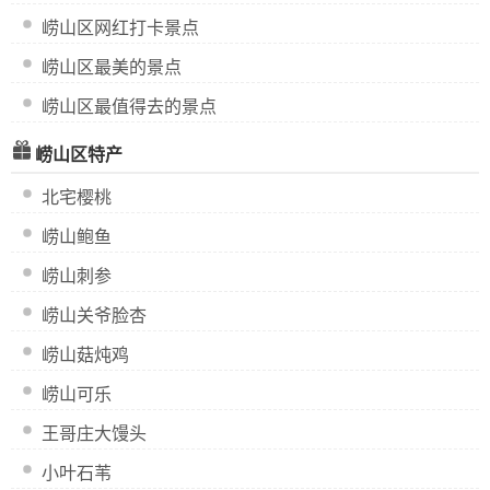
崂山区网红打卡景点
崂山区最美的景点
崂山区最值得去的景点
崂山区特产
北宅樱桃
崂山鲍鱼
崂山刺参
崂山关爷脸杏
崂山菇炖鸡
崂山可乐
王哥庄大馒头
小叶石苇