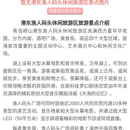
暂无港东渔人码头休闲旅游区景点图片
我要提供景点图片
港东渔人码头休闲旅游区旅游景点介绍
青岛崂山港东渔人码头休闲旅游区充满西方嘉年华氛
围，分为内湖、酒吧广场、美食街、商店四个大型区域，是
海泉湾重要的主题活动中心、艺术展示中心和休闲文化广
场。
湖上设有大型水幕电影和音乐喷泉，泛舟湖上，可到达
度假区任一角落。游客或乘船赏景品茗，或湖上泛舟，或闲
庭信步，享受美食和购物之乐。夜幕降临，还可于观景台上
尽情领略浓郁的异国风情，在高科技梦幻剧场欣赏由中外演
员演绎的精彩原创大型音乐舞蹈诗画《大海的记忆》。
渔人码头广场可同时容纳近2000人共同欣赏内湖10多种
类型的演艺活动、音乐喷泉和大型水幕电影，并通过超大型
LED（50平方米）显示屏观看精彩的电影节目或现场直播。
每逢黄金周，渔人码头广场将轮番上演地中海风情秀、