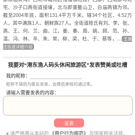
宅、沙子口两街道接壤，北与即墨鳌山卫、白庙两镇为邻。
截至2004年底，面积131.4平方千米，辖34个社区、4.52万
人，其中满族1人、朝鲜族27人。全街道姓氏有刘、李、张、
高、王、何、兰、曲、江、姜、秦、周、姚、顾、范、孙、
温、冯、林、辛、朱、常、柳、梁、杜、于、蔡等，…
王哥
庄街道详细介绍
我要对“港东渔人码头休闲旅游区”发表赞美或吐槽
我的昵称：
昵称不填则为匿名发表，会降低审核的通过率。
请输入需要发表的内容：
● 请严格尊从本站的
《用户行为规范》
及国家相关法规，