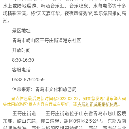
水上或陆地巡游、啤酒音乐汇、音乐喷泉、水幕电影等十多
场精彩表演，将“天天嘉年华，夜夜风情秀”的欢乐氛围推向高
潮。
景区地址
青岛市崂山区王哥庄街道港东社区
开放时间
8:30-16:30
客服电话
0532-87912059
信息来源：青岛市文化和旅游局
景点信息最后更新时间@2022-02-23，如果您发现“港东渔人码
头休闲旅游区”景点内容有误或有更新，请
点我纠正或提供新信息
。
王哥庄街道——王哥庄街道位于山东省青岛市崂山区境
东部，崂山东麓，仰口湾畔，距区0驻地2 5公里。 东部及南
部濒临黄海，西北与城阳区惜福镇相连，西部、西南部与北