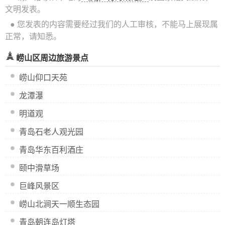
文明发表。
● 您发表的内容需要经过我们的人工审核，不能马上展现属
正常，请知悉。
崂山区周边旅游景点
崂山仰口天苑
龙潭瀑
明道观
青岛石老人观光园
青岛华东百利酒庄
颐中滑草场
巨峰风景区
崂山北涧天一顺生态园
青岛朝连岛灯塔