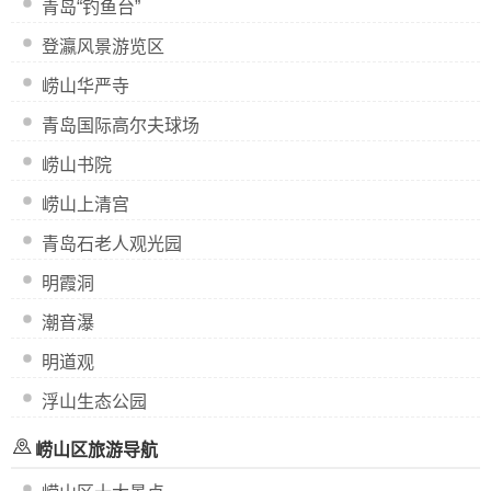
青岛“钓鱼台”
登瀛风景游览区
崂山华严寺
青岛国际高尔夫球场
崂山书院
崂山上清宫
青岛石老人观光园
明霞洞
潮音瀑
明道观
浮山生态公园
崂山区旅游导航