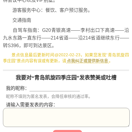
林会议中心以及VIP别墅。
游客服务中心：餐饮、客户预订服务。
交通指南
自驾车指南：G20青银高速——李村出口下高速——沿
九水东路一直东行——214省道——沿214省道继续东行——
转S396，即可到达景区。
景点信息最后更新时间@2022-02-23，如果您发现“青岛凯旋四
季庄园”景点内容有误或有更新，请
点我纠正或提供新信息
。
我要对“青岛凯旋四季庄园”发表赞美或吐槽
我的昵称：
昵称不填则为匿名发表，会降低审核的通过率。
请输入需要发表的内容：