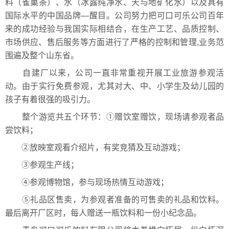
料（雀巢茶）、水（冰露纯净水、天与地矿化水）以及具有
国际水平的中国品牌—醒目。公司努力把可口可乐公司百年
来的成功经验与我国实际相结合，在生产工艺、品质控制、
市场供应、售后服务等方面进行了严格的控制和管理,业务范
围遍及整个山东省。
自建厂以来，公司一直非常重视开展工业旅游参观活
动。由于实行免费参观，尤其对大、中、小学生及幼儿园的
孩子有着很强的吸引力。
整个游览共五个环节：①赠饮室赠饮，现场请参观者品
尝饮料；
②放映室观看介绍片，有奖竞猜及互动游戏；
③参观生产线；
④参观博物馆，参与现场热情互动游戏；
⑤礼品区售卖，为参观者准备的可售卖的礼品和饮料。
最后离开厂区时，每人赠送一瓶饮料和一份小纪念品。