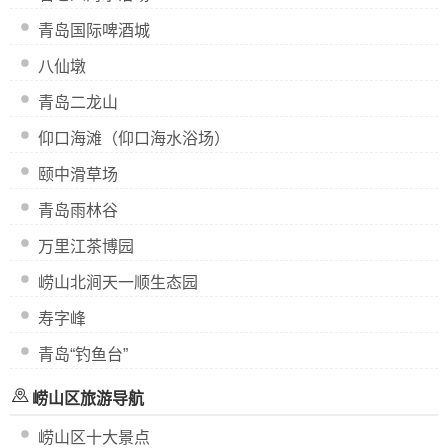
青岛国际啤酒城
八仙墩
青岛二龙山
仰口海滩（仰口海水浴场）
颐中滑草场
青岛雨林谷
万里江茶博园
崂山北涧天一顺生态园
寿字峰
青岛“钓鱼台”
崂山区旅游导航
崂山区十大景点