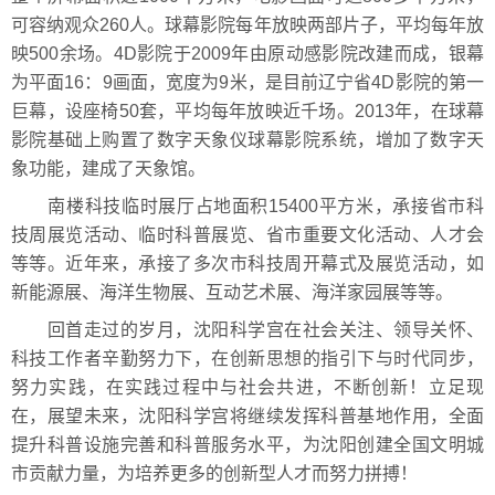
可容纳观众260人。球幕影院每年放映两部片子，平均每年放
映500余场。4D影院于2009年由原动感影院改建而成，银幕
为平面16：9画面，宽度为9米，是目前辽宁省4D影院的第一
巨幕，设座椅50套，平均每年放映近千场。2013年，在球幕
影院基础上购置了数字天象仪球幕影院系统，增加了数字天
象功能，建成了天象馆。
南楼科技临时展厅占地面积15400平方米，承接省市科
技周展览活动、临时科普展览、省市重要文化活动、人才会
等等。近年来，承接了多次市科技周开幕式及展览活动，如
新能源展、海洋生物展、互动艺术展、海洋家园展等等。
回首走过的岁月，沈阳科学宫在社会关注、领导关怀、
科技工作者辛勤努力下，在创新思想的指引下与时代同步，
努力实践，在实践过程中与社会共进，不断创新！立足现
在，展望未来，沈阳科学宫将继续发挥科普基地作用，全面
提升科普设施完善和科普服务水平，为沈阳创建全国文明城
市贡献力量，为培养更多的创新型人才而努力拼搏！