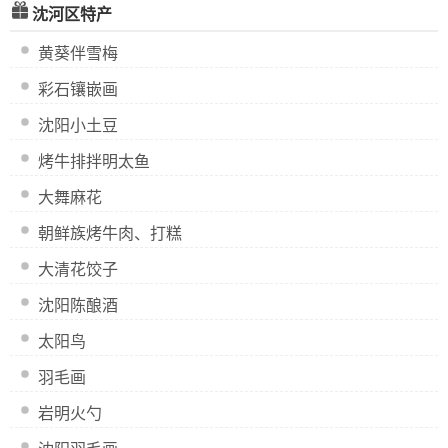
沈河区特产
黄葵伴雪梅
彩石镶嵌画
沈阳小土豆
烤牛排拌明太鱼
大舞麻花
朝鲜族烤牛肉、打糕
大清花饺子
沈阳陈酿酒
太阳鸟
羽毛画
岩明火勺