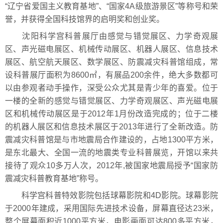
“辽宁省爱国主义教育基地”、“国家4A级旅游景区”等称号和荣
誉，并获得全国科技馆界的启明奖和创业奖。
沈阳科学宫科普展厅由感觉与错觉展区、力学奇观展
区、声光磁电展区、机械传动展区、机器人展区、信息技术
展区、航空航天展区、数学展区、防震减灾科普馆组成，常
设科普展厅面积为8600㎡，有展品200余件，绝大多数都可
以由参观者动手操作，深受公众尤其是青少年的喜爱。位于
一楼的全新的感觉与错觉展区、力学奇观展区、声光磁电展
区和机械传动展区是于2012年1月份改造完成的；位于二楼
的机器人展区和信息技术展区于2013年进行了全新改造。防
震减灾科普馆是与市地震局合作建设的，占地1300平方米，
是东北最大、全国一流的地震类专业科普展览，开馆以来共
接待了观众10多万人次，2012年,被国家地震局授予“国家防
震减灾科普教育基地”称号。
科学宫科普特效影院包括球幕影院和4D影院。球幕影院
于2000年建成，采用国际先进技术设备，屏幕直径达23米，
整个屏幕面积近1000平方米，电影画面可达800多平方米，