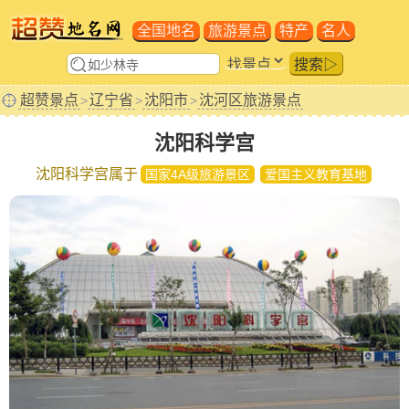
全国地名
旅游景点
特产
名人
搜索▷
超赞景点
辽宁省
沈阳市
沈河区旅游景点
>
>
>
沈阳科学宫
沈阳科学宫属于
国家4A级旅游景区
爱国主义教育基地