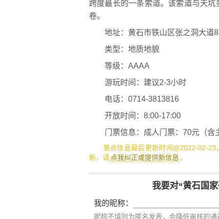
跨度最长的一条索道。该索道与天坑
卷。
地址：黄石市铁山区张之洞大道8
类型：地质地貌
等级：AAAA
游玩时间：建议2-3小时
电话：0714-3813816
开放时间：8:00-17:00
门票信息：成人门票：70元（含主
景点信息最后更新时间@2022-02-2
新，请
点我纠正或提供新信息
。
我要对“黄石国家
我的昵称：
昵称不填则为匿名发表，会降低审核的通