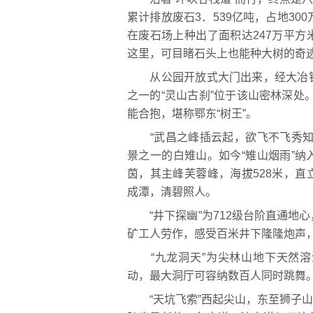
累计排放废石3．539亿吨，占地30
在废石场上种出了面积达247万平
这里，可目睹石头上也能种大树的奇
从公园开放式大门出来，经大冶铁
之一的“灵山古刹”位于该山密林深处。
能合抱，堪称鄂东“树王”。
“武昌之峰插云起，欲飞不飞秀知
景之一的白雉山。如今“雉山烟雨”
茵，其主峰芙蓉峰，海拔528米，
成潭，清碧照人。
“井下探幽”为712级台阶直通地
矿工人劳作，感受百米井下隆隆炮声，
“九龙洞天”为尖林山地下天然溶
动，最大洞厅可容纳数百人同时跳舞
“天坑飞索”西起尖山，东至狮子山，