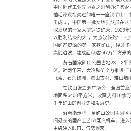
中国近代工业先驱张之洞创办洋务企
袖毛泽东视察过的唯一一座铁矿山；中
里成立，中国第一批女地质队员在这
探发现的一家大型铜铁矿床；1923
以胜利结束的大-，为京汉铁路“二·
国矿产资源的第一家铁矿山；经过多
高陡边坡；建成面积达247万平方米
黄石国家矿山公园占地23．2平
区。近两年来，大冶铁矿全力推进“
飞索、石海绿洲、灵山古刹、雉山烟
在铁山张之洞广场旁，全国首座铁
地面积6400平方米，收藏史料10余
千年矿山的创业史和发展史。
沿着指示牌，至矿山公园主园区开
间最长的国产上游51蒸汽机车。进入园
主碑映入眼帘，气势恢宏。