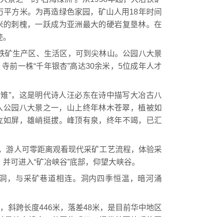
0万平方米。为再造绿色家园，矿山人用18年时间
方米的刺槐，一跃成为亚洲最大的硬岩复垦林。在
迹。
矿生产区、生活区，可到尖林山。公园八大景
寺前一株“千年银杏”高达30余米，5位成年人才
雉”，这是明代诗人汪必东在诗中描写大冶古八
纳入公园八大景之一，山上终年林木苍翠，植被如
直立如屏，雄峭挺拔。峰顶有泉，终年不竭，已汇
心，游人可零距离观看现代采矿工艺流程，体验采
并可进入“矿冶峡谷”底部，仰望大峡谷。
洞，与采矿巷道相连。洞内四季恒温，暗河涌
。
斜跨长度446米，落差48米，是目前华中地区