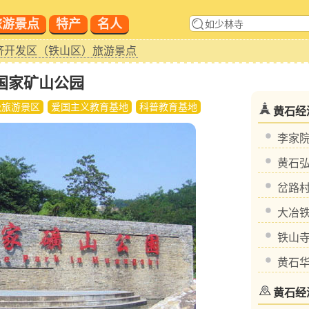
旅游景点
特产
名人
济开发区（铁山区）旅游景点
国家矿山公园
级旅游景区
爱国主义教育基地
科普教育基地
黄石经
李家
黄石
岔路
大冶
铁山
黄石
黄石经