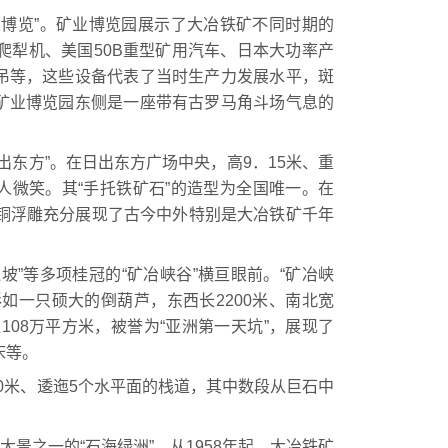
博览”。矿业博览园展示了大冶铁矿不同时期的
爬犁机、美国50B重型矿用汽车、日本大功率产
吊等，这些设备代表了当时生产力发展水平，斑
矿业博览园东侧是一座带有古罗马角斗场气息的
东方”。在日出东方广场中央，高9．15米、重
游人微笑。其“手托铁矿石”的造型为全国唯一。在
组铜浮雕充分展现了古今中外特别是大冶铁矿千年
”等多项桂冠的“矿冶峡谷”横亘眼前。“矿冶峡
如一只硕大的倒葫芦，东西长2200米、南北宽
达108万平方米，被誉为“亚洲第一天坑”，展现了
床等。
0米、逶迤5个水平面的栈道，其中数段从巨石中
景之一的“石海绿洲”。从1958年起，大冶铁矿