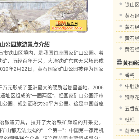
铁山
黄石
黄石
黄石
山公园旅游景点介绍
市铁山区境内，是我国首座国家矿山公园。着
冶铁矿，历经百年开采，大冶铁矿东露天采场形成
黄石经
010年2月22日，黄石国家矿山公园被评为国家
番鸭
牛肚
元形成了亚洲最大的硬质岩复垦基地。2006
遗址区组成的“一园两区”，经国家矿山公园评审
铜草
山公园，规划面积为30平方公里。这是中国首座
五香
枇杷
冶锻造刀具，拉开了大冶铁矿辉煌的开采史。
任何矿山都无法比拟的“十个第一”：中国第一家用机
荷包
早的钢铁联合企业--汉冶萍公司主要组成部分；