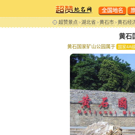
全国地名
超赞景点
湖北省
黄石市
黄石经
>
>
>
黄石
黄石国家矿山公园属于
国家4A