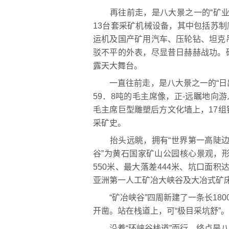
再往前走，是八大景之一的“矿业
13台套采矿机械设备，其中包括苏制
运机及国产矿用汽车、压轮钻、坦克
驳不平的外表，尽显昔日赫赫战功。
露天大舞台。
一直往前走，是八大景之一的“日出
59．8吨的毛主席像，正-远瞩地向
毛主席巨型雕塑后方文化墙上，17
采矿史。
抬头远眺，拥有“世界第一高陡边坡
谷”为黄石国家矿山公园核心景观，形
550米、最大落差444米、坑口面积
亚洲第一人工矿冶大峡谷及大冶式矿
“矿冶峡谷”四周新建了一条长180
开凿。站在栈道上，可“极目采坑舒”。
沿着“环峡谷栈道”而行，终点是八大