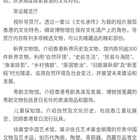
动，从多角度探索香港的文化特色。
常设展览厅
视听导赏厅。透过一套以《文化承传》为题的短片展现
香港的文化特色，细说博物馆在保存文化遗产上的角色。导
赏厅内亦陈列多项精选文物，可以先睹藏品的精彩部份。
新界文物馆。介绍香港新界历史及文物，馆内陈列逾300
件新界文物，利用“自然环境”、“史前生活”、“贸易与海防”、
“渔家掠影”、“乡村情貌”、“英国管治”、“旧貌展新颜”及“新里
程”时光隧道，追溯自然环境及社会变迁，并展望未来建设和
发展。
粤剧文物馆。介绍香港粤剧表演及发展，博物馆蒐藏的
粤剧文物包括昔日名伶的表演用品和服饰。
儿童探知馆。介绍自然及文化历史，包括香江童玩展
览，回顾香港昔日流行玩具。
徐展堂中国艺术馆。展示徐氏艺术基金捐赠的珍贵中国
文物及艺术品，如历代陶瓷、陶塑、青铜器、西藏珍品等文