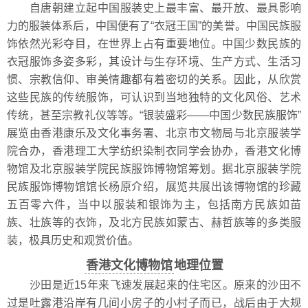
自唐朝建立起中国服装史上最丰富、最开放、最具影响
力的服装体系后，中国便有了“衣冠王国”的美誉。中国民族服
饰依然光彩夺目，在世界上占有重要地位。中国少数民族的
衣冠服饰多姿多彩，其设计与生存环境、生产方式、生活习
惯、宗教信仰、审美情趣都有着密切的关系。因此，从欣赏
这些民族的传统服饰，可认识到当地独特的文化风俗、艺术
传统，甚至宗教礼仪等等。“银装盛彩——中国少数民族服饰”
展览由香港康乐及文化事务署、北京市文物局与北京服装学
院合办，香港理工大学纺织染制衣同学会协办，香港文化博
物馆及北京服装学院民族服饰博物馆筹划。据北京服装学院
民族服饰博物馆馆长杨原介绍，展览共展出该博物馆的珍藏
五百零六件，当中以服装和银饰为主，包括南方民族如苗
族、壮族等的衣饰，及北方民族如蒙古、赫哲族等的多类服
装，极具历史和观赏价值。
香港文化博物馆
地理位置
沙田是近15年来飞速发展起来的住宅区。原来的沙田不
过是吐露港沿岸有几间小房子的小村子而已，战后由于大规