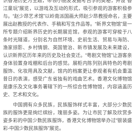
识香港历史为主题，带领小朋友发掘考古学的奥秘，并设“香
江童玩”展览，以游戏及互动的形式，吸引参观的游客积极参
与。“赵少昂艺术馆”以岭南派国画大师赵少昂教授命名，主要
展出赵教授的代表作、手稿和写生作品等。“新界文物馆”是一
所专题介绍新界历史的长期展览馆，参观的游客可穿梭于八
条时光隧道，分别名为自然环境、史前生活、贸易与海防、
渔家掠影、乡村情貌、英国管治、新市镇发展及未来建设，
认识新界区历年来的历史及社会变迁。“粤剧文物馆”让游客亲
身体验置身戏棚和后台的感觉。展柜内陈列别具特色的粤剧
服饰、化妆用具及文献，馆内的档案更让参观者有机会重温
昔日的表演，感受广东省独有的戏曲艺术。香港文化博物馆
是康乐及文化事务署辖下的一所综合性博物馆，内容涵盖历
史、艺术和文化。
中国拥有众多民族，民族服饰样式丰富，大部分少数民
族的服饰更是绚烂缤纷，瑰丽多姿。为让市民了解及欣赏多
姿多彩的中国少数民族服饰，香港文化博物馆举办过“银装盛
彩-中国少数民族服饰”展览。