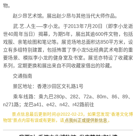
物。
赵少昂艺术馆。展出赵少昂与其他当代大师作品。
武.艺.人生──李小龙。于2013年7月20日（即李小龙逝
世40周年当日）揭幕，为期5年，展出其逾600件文物，包括
戏服、亲笔绘图和笔记等。展览场地总面积达850平方米，设
立有多组特别建置，包括怖置了李小龙5出经典武术电影的重
要场景、模拟李小龙的健身室及书室。展览亦特设了收藏家
系列，定期更换和展出来自不同收藏家借出的珍藏。
交通指南
景区地址：香港沙田区文礼路1号
乘车线路：乘九巴280p、282、72a、80m、86、89、
n271路；龙巴a41、e42、n42、r42路前往
景点信息最后更新时间@2022-02-23，如果您发现“香港文化博
物馆”景点内容有误或有更新，请
点我纠正或提供新信息
。