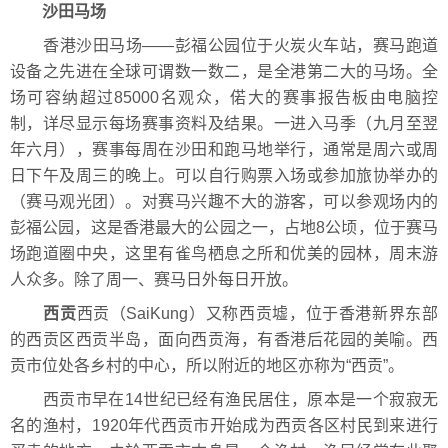
沙田马场
香港沙田马场——彭福公园位于火炭火车站，赛马跑道
设备之先进在全球可谓数一数二，是全港第二大的马场。全
场可容纳超过85000名观众，偌大的赛事报告板由电脑控
制，详尽显示每场赛事资料及结果。一进入马季（九月至翌
年六月），赛事每周在沙田和跑马地举行，通常是周六或周
日下午及周三的晚上。可以自行购票入场或参加旅协举办的
（赛马观光团）。对赛马兴趣不大的游客，可以参观场内的
彭福公园，这是香港最大的公园之一，占地8公顷，位于赛马
场跑道圈中央，这里有雀鸟栖息之所和优美的园林，周末游
人众多。除了周一、赛马日外每日开放。
西贡
西贡（SaiKung）又称西贡墟，位于香港新界东部
的西贡区西贡半岛，面向西贡海，有香港后花园的美喻。西
贡市位处各乡村的中心，所以附近的地区亦称为“西贡”。
西贡市早在14世纪已经有渔民居住，原本是一个寂寂无
名的渔村，1920年代西贡市开始成为西贡各区村民到来进行