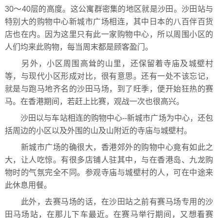
30～40层的高度。这公寓群密集的地区就是沙田。沙田站与
特别大的购物中心新城市广场相连，其中日本的八百伴百货
店也在内。因为这里只有此一家购物中心，所以周围小区的
人们均来此购物，每当周末都是顾客盈门。
另外，小区周围高耸的山里，还保留着寺庙及城壁村
等，与现代小区形成对比，很有意思。还有一处不该忘记，
就是与跑马地齐名的沙田马场，到了旺季，便开始狂热的赛
马。在香港期间，若赶上比赛，观战一次也很高兴。
沙田以与车站相连的购物中心--新城市广场为中心，还包
括周边的小区以及外围的山及山附近的寺庙与城壁村。
新城市广场的确很大，香港郊外的购物中心竟有如此之
大，让人吃惊。有很多店铺人驻其中，与在香港岛、九龙购
物时的气氛完全不同。参观寺庙与城壁村的人，可在中途来
此休息用餐。
此外，去赛马场的话，在沙田站之前有赛马场专用的沙
田马场站，在那儿下车最近。在赛马举行期间，又想看赛