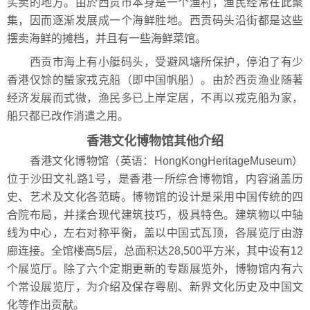
买卖的地方。由於西贡市本身是一个渔村，渔民经常在此聚
集，因而逐渐发展成一个海鲜胜地。西贡码头沿街都是这些
摆卖海鲜的摊档，并且有一些海鲜菜馆。
西贡市海上有小艇码头，受避风塘所保护，停泊了有少
香港仅馀的蜑家戎克船（即中国帆船）。由於西贡渔业随著
经济发展而式微，渔民多已上岸定居，不再以戎克船为家，
船只都已改作消遣之用。
香港文化博物馆其他介绍
香港文化博物馆（英语：HongKongHeritageMuseum）
位于沙田文礼路1号，是香港一所综合博物馆，内容涵盖历
史、艺术及文化各范畴。博物馆的设计是采用中国传统的四
合院布局，并揉合现代建筑技巧，极具特色。建筑物以中轴
线为中心，左右对称平衡，盖以中国式瓦顶，各展览厅由游
廊连接。全馆楼高5层，总面积达28,500平方米，其中设有12
个展览厅。除了六个定期更新的专题展览外，博物馆内有六
个常设展览厅，为介绍及保存粤剧、新界文化历史及中国文
化等作出贡献。