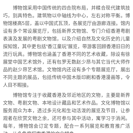
博物馆采用中国传统的四合院布局，并糅合现代建筑技
巧，别具特色。建筑物以中轴线为中心，左右对称平衡。博
物馆楼高5层，盖以中国式瓦顶，各展览厅由游廊连接。馆内
设有多个常设展览厅，包括新界文物馆、专门介绍香港粤剧
表演及发展的粤剧文物馆，以及介绍自然及文化历史的儿童
探知馆，其中更包括“香江童玩”展览，带游客回顾香港旧日的
流行玩具。博物馆也涵盖了香港不同的艺术收藏，除设有徐
展堂中国艺术馆外，还有包罗无数赵少昂与其它当代大师作
品的赵少昂艺术馆。文物馆内还设有多个专题展览厅，展出
不同主题的展品，包括传统中国木版印刷和香港漫画等，令
人目不暇接。
博物馆专注于收藏香港及邻近地区的文物，主要是新界
文物、粤剧文物、本地设计藏品和艺术作品。文化博物馆以
服务观众为本，透过多元化和生动活泼的展览及节目，让参
观者在欣赏文物之余，还可参与其中活动，寓学习于消闲。
每年，博物馆会订定专题，配合一系列展览和教育推广活