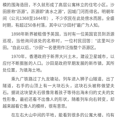
模的围海造田，不久就形成了高层公寓林立的住宅小区。沙
田原称“沥源”。沥源即“清水之源”，因城门河而得名。明朝年
间（公元1368至1644年），不少农民在此处傍水而居。全盛
时期，有超过50条村落，其中以“沙田村”最广为人知。
1898年新界被租借予英国，当时有一位英国官员到沥源
巡视，当他询问该处的名称时，一位村民回答：“这里叫沙
田。”自此以后，“沙田”一名便用作泛指整个沥源区。
1970年，香港政府于新界大兴土木，建设卫星城市，以
应付不断膨胀的人口。沙田是政府早期发展的新市镇，其所
处位置，为填海土地。
乘九广铁路过了九龙塘站，列车进入狮子山隧道，出了
隧道，右手的山顶上有一大块石头，这块石头被称做望夫
石。据说这块望夫石很像背着孩子等待出海未归的丈夫的女
性形象，最初还看不出像人的形状，随着列车向右转变，却
越来越看它像人的模样，很有意思。
在左右大山中间的平地，能看到很多的公寓大楼，均有