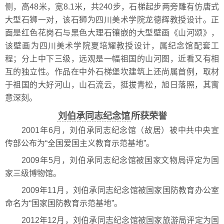
侧，高48米，宽8.1米，共240步，石梯起步两旁雕有仿唐式
大型石狮一对，该石狮为四川美术学院龙德辉教授设计。正
面是红色花岗石与黑色大理石镶嵌的大型壁画《山河颂》，
该壁画为四川美术学院夏培耀教授设计，属纪念馆配套工
程；分上中下三级，远观是一幅祖国的山河图，近看又有相
互的独立性。作品在中外石梯堡坎建筑上还尚属首例，取材
于祖国的大好河山，山石流云，挺拔青松，旭日落照，其寓
意深刻。
刘伯承同志纪念馆
所获荣誉
2001年6月，刘伯承同志纪念馆（故居）被中共中央宣
传部公布为“全国爱国主义教育示范基地”。
2009年5月，刘伯承同志纪念馆被国家文物局评定为国
家三级博物馆。
2009年11月，刘伯承同志纪念馆被国家国防教育办公室
命名为“国家国防教育示范基地”。
2012年12月，刘伯承同志纪念馆被国家旅游局评定为国