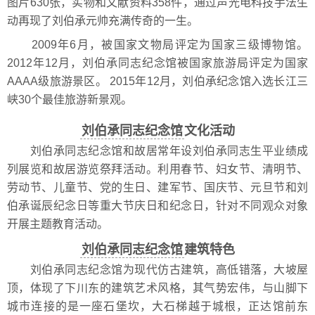
图片630张，实物和文献资料358件，通过声光电科技手法生
动再现了刘伯承元帅充满传奇的一生。
2009年6月，被国家文物局评定为国家三级博物馆。
2012年12月，刘伯承同志纪念馆被国家旅游局评定为国家
AAAA级旅游景区。 2015年12月，刘伯承纪念馆入选长江三
峡30个最佳旅游新景观。
刘伯承同志纪念馆
文化活动
刘伯承同志纪念馆和故居常年设刘伯承同志生平业绩成
列展览和故居游览祭拜活动。利用春节、妇女节、清明节、
劳动节、儿童节、党的生日、建军节、国庆节、元旦节和刘
伯承诞辰纪念日等重大节庆日和纪念日，针对不同观众对象
开展主题教育活动。
刘伯承同志纪念馆
建筑特色
刘伯承同志纪念馆为现代仿古建筑，高低错落，大坡屋
顶，体现了下川东的建筑艺术风格，其气势宏伟，与山脚下
城市连接的是一座石堡坎，大石梯越于城根，正达馆前东