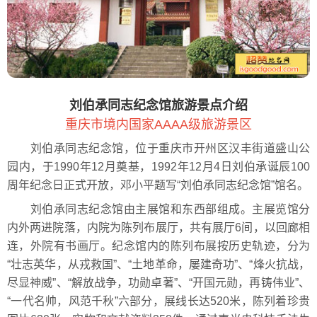
刘伯承同志纪念馆旅游景点介绍
重庆市境内国家AAAA级旅游景区
刘伯承同志纪念馆，位于重庆市开州区汉丰街道盛山公
园内，于1990年12月奠基，1992年12月4日刘伯承诞辰100
周年纪念日正式开放，邓小平题写“刘伯承同志纪念馆”馆名。
刘伯承同志纪念馆由主展馆和东西部组成。主展览馆分
内外两进院落，内院为陈列布展厅，共有展厅6间，以回廊相
连，外院有书画厅。纪念馆内的陈列布展按历史轨迹，分为
“壮志英华，从戎救国”、“土地革命，屡建奇功”、“烽火抗战，
尽显神威”、“解放战争，功勋卓著”、“开国元勋，再铸伟业”、
“一代名帅，风范千秋”六部分，展线长达520米，陈列着珍贵