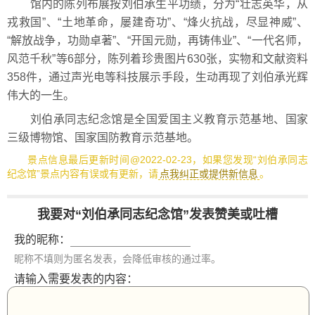
馆内的陈列布展按刘伯承生平功绩，分为“壮志英华，从
戎救国”、“土地革命，屡建奇功”、“烽火抗战，尽显神威”、
“解放战争，功勋卓著”、“开国元勋，再铸伟业”、“一代名师，
风范千秋”等6部分，陈列着珍贵图片630张，实物和文献资料
358件，通过声光电等科技展示手段，生动再现了刘伯承光辉
伟大的一生。
刘伯承同志纪念馆是全国爱国主义教育示范基地、国家
三级博物馆、国家国防教育示范基地。
景点信息最后更新时间@2022-02-23，如果您发现“刘伯承同志
纪念馆”景点内容有误或有更新，请
点我纠正或提供新信息
。
我要对“刘伯承同志纪念馆”发表赞美或吐槽
我的昵称：
昵称不填则为匿名发表，会降低审核的通过率。
请输入需要发表的内容：