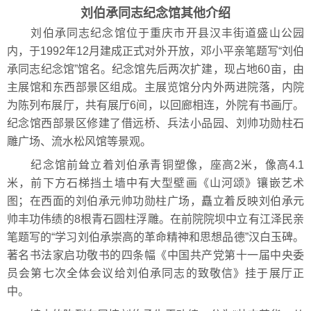
刘伯承同志纪念馆其他介绍
刘伯承同志纪念馆位于重庆市开县汉丰街道盛山公园
内，于1992年12月建成正式对外开放，邓小平亲笔题写“刘伯
承同志纪念馆”馆名。纪念馆先后两次扩建，现占地60亩，由
主展馆和东西部景区组成。主展览馆分内外两进院落，内院
为陈列布展厅，共有展厅6间，以回廊相连，外院有书画厅。
纪念馆西部景区修建了借远桥、兵法小品园、刘帅功勋柱石
雕广场、流水松风馆等景观。
纪念馆前耸立着刘伯承青铜塑像，座高2米，像高4.1
米，前下方石梯挡土墙中有大型壁画《山河颂》镶嵌艺术
图；在西面的刘伯承元帅功勋柱广场，矗立着反映刘伯承元
帅丰功伟绩的8根青石圆柱浮雕。在前院院坝中立有江泽民亲
笔题写的“学习刘伯承崇高的革命精神和思想品德”汉白玉碑。
著名书法家启功敬书的四条幅《中国共产党第十一届中央委
员会第七次全体会议给刘伯承同志的致敬信》挂于展厅正
中。