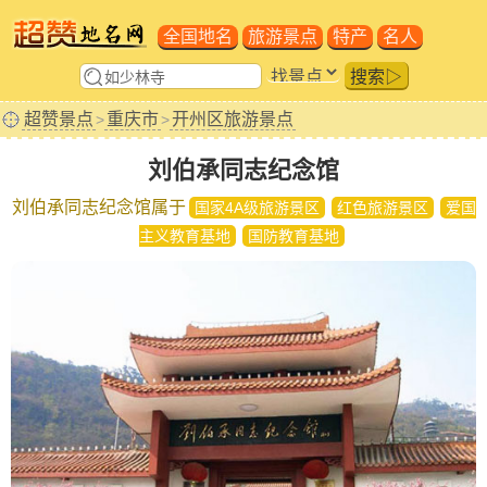
全国地名
旅游景点
特产
名人
搜索▷
超赞景点
重庆市
开州区旅游景点
>
>
刘伯承同志纪念馆
刘伯承同志纪念馆属于
国家4A级旅游景区
红色旅游景区
爱国
主义教育基地
国防教育基地