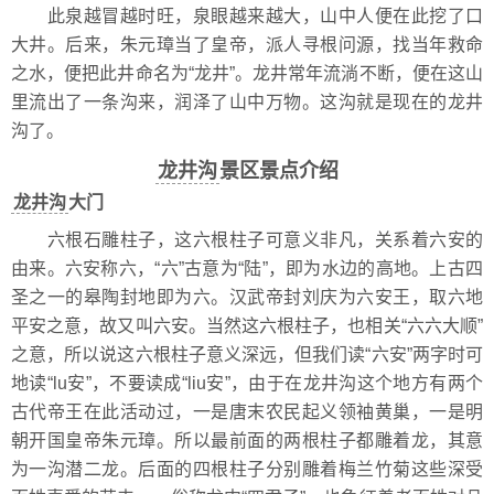
此泉越冒越时旺，泉眼越来越大，山中人便在此挖了口
大井。后来，朱元璋当了皇帝，派人寻根问源，找当年救命
之水，便把此井命名为“龙井”。龙井常年流淌不断，便在这山
里流出了一条沟来，润泽了山中万物。这沟就是现在的龙井
沟了。
龙井沟
景区景点介绍
龙井沟
大门
六根石雕柱子，这六根柱子可意义非凡，关系着六安的
由来。六安称六，“六”古意为“陆”，即为水边的高地。上古四
圣之一的皋陶封地即为六。汉武帝封刘庆为六安王，取六地
平安之意，故又叫六安。当然这六根柱子，也相关“六六大顺”
之意，所以说这六根柱子意义深远，但我们读“六安”两字时可
地读“lu安”，不要读成“liu安”，由于在龙井沟这个地方有两个
古代帝王在此活动过，一是唐末农民起义领袖黄巢，一是明
朝开国皇帝朱元璋。所以最前面的两根柱子都雕着龙，其意
为一沟潜二龙。后面的四根柱子分别雕着梅兰竹菊这些深受