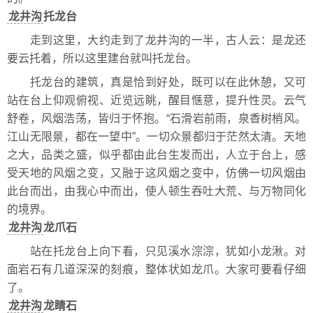
龙井沟
托龙台
走到这里，大约走到了龙井沟的一半，古人云：是龙还
要云托着，所以这里建台就叫托龙台。
托龙台的建筑，真是恰到好处，既可以在此休憩，又可
站在台上仰观俯视、近览远眺，醒目惬意，提升性灵。云气
舒卷，风烟浩荡，皆归于怀抱。“石滑岩前雨，泉香树梢风。
江山无限景，都在一望中”。一切众景都归于茫然太清。天地
之大，品类之盛，似乎都由此台生发而出，人立于台上，感
受天地的风烟之变，又融于这风烟之变中，仿佛一切风烟由
此台而出，由我心中而出，使人顿生吞吐大荒、与万物同化
的境界。
龙井沟
龙爪石
站在托龙台上向下看，只见溪水淙淙，犹如小龙湫。对
面岩石有几道深深的刻痕，整体状如龙爪。大家可要看仔细
了。
龙井沟
龙睛石