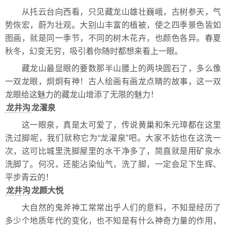
从托云台向西看，只见藏龙山雄壮巍峨，古树参天，气
势恢宏，蔚为壮观。大别山丰富的植被，使之四季景色皆如
图画，就是同一季节，不同的树木花卉，也颜色各异。春夏
秋冬，幻变无穷，吸引着你随时都想来看上一眼。
藏龙山最显眼的要数那半山腰上的两块圆石了，多么像
一双龙眼，炯炯有神！古人绘画有画龙点睛的故事，这一双
龙眼给这魅力的藏龙山增添了无限的魅力！
龙井沟
龙濯泉
这一眼泉，真是太可爱了，传说黄巢和朱元璋都在这里
洗过脚呢，我们就称它为“龙濯泉”吧。大家不妨也在这洗一
次，这可比城里洗脚屋里的水干净多了，简直就是用矿泉水
洗脚了。何况，还能沾染仙气，洗了脚，一定会足下生辉、
平步青云的！
龙井沟
龙颜大悦
大自然的鬼斧神工常常出乎人们的意料，不知是经历了
多少个地质年代的变化，也不知是有什么神奇力量的作用，