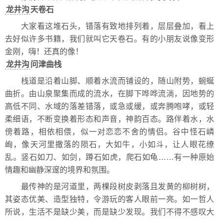
龙井沟
天卷石
大家看这堆石头，错落有致地排列着，层层叠加，看上
去好似许多书籍，我们就叫它天卷石。有的小朋友说像变形
金刚，嗨！还真的像！
龙井沟
问津曲栈
栈道是沿着山脚、顺着水流而铺设的，随山附势，蜿蜒
曲折。由山泉聚集而成的流水，在脚下哗哗流淌，因地势的
高低不同、水域的落差错落，或急或缓，或奔腾咆哮，或轻
柔细语，不断变换着形态和声音，神韵百态。路伴着水，水
傍着路，相依相偎，似一对恋恋不舍的情侣。谷中怪石嶙
峋，像天河里撒落的陨石，大如牛，小如斗，让人眼花缭
乱。竖石如刀、如剑，蹲石如虎，爬石如龟……有一种原始
情趣和幽静深邃的境界和氛围。
最传神的是河道里，两棵段树皮剥落且发黄的柳树树，
其姿态优美、造型独特，令游玩的客人眼前一亮。如一哲人
所说，生活不是缺少美，而是缺少发现。我们不得不感叹大