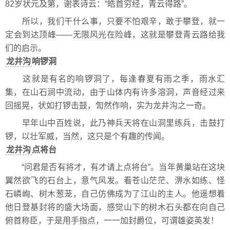
82岁状元及第，谢表诗云：“皓首穷经，青云得路”。
所以，我们干什么事，只要不怕艰辛，敢于攀登，就一
定会到达顶峰——无限风光在险峰，这就是攀登青云路给我
们的启示。
龙井沟
响锣洞
这就是有名的响锣洞了，每逢春夏有雨之季，雨水汇
集，在山石涧中流动，由于山体内有许多溶洞，声音经过来
回摇晃，状如打锣击鼓，訇然作响，实为龙井沟之一奇。
早年山中百姓说，此乃神兵天将在山洞里练兵，击鼓打
锣，以壮军威，当然，这只是个有趣的传闻。
龙井沟
点将台
“问君是否有将才，有才请上点将台”。当年黄巢站在这块
翼然欲飞的石台上，意气风发。看苍山茫茫、淠水如练、怪
石嶙峋、树木葱茏，自己仿佛成为了江山的主人。他遥想着
他日登基封将的盛大场面，感觉山下的树木石头都在向自己
俯首称臣，于是用手指点，一一加封爵位，可谓雄姿英发！