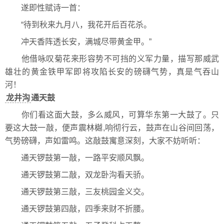
遂即性赋诗一首：
“待到秋来九月八，我花开后百花杀。
冲天香阵透长安，满城尽带黄金甲。”
他借咏叹菊花来形容势不可挡的义军力量，描写那威武
雄壮的黄金铁甲军即将攻陷长安的磅礴气势，真是气吞山
河！
龙井沟
通天鼓
你们看这面大鼓，多么威风，可算华东第一大鼓了。只
要这大鼓一敲，便声震林樾,响彻行云，鼓声在山谷间回荡，
气势磅礴，声如雷鸣。这敲鼓寓意深刻，大家不妨听听：
通天锣鼓第一敲，一路平安顺风飘。
通天锣鼓第二敲，双龙卧沟看天骄。
通天锣鼓第三敲，三友桃园金义交。
通天锣鼓第四敲，四季来财不折腰。