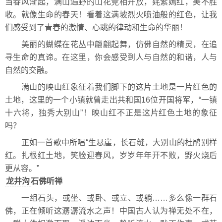
当春风渐起，满山遍野的山花竞相开放，姹紫嫣红，美不胜
收。就像生命的春天！看着这满坡烈火喷油般的红色，让我
们感受到了青春的激情、心跳的律动和生命的华丽！
美丽的蝴蝶在花丛中翩翩起舞，仿佛自然的精灵，在追
寻生命的真谛。在这里，你会感受到人与自然的和谐，人与
自然的交融。
满山的映山红象征着我们脚下的这片土地是一片红色的
土地，这里的一个小镇就曾走出共和国16位开国将军，“一镇
十六将，独秀大别山”！映山红不正是这片红色土地的象征
吗？
正如一首歌中所唱“生悬崖，长石缝，大别山的杜鹃别样
红。扎根红土地，笑脸迎春风，岁岁年年开不败，野火烧后
更从容。”
龙井沟
石佛听禅
一组石头，或坐、或卧、或立、或躺……多么像一群石
佛，正在倾听这潺潺流水之声！中国古人认为禅无处不在，