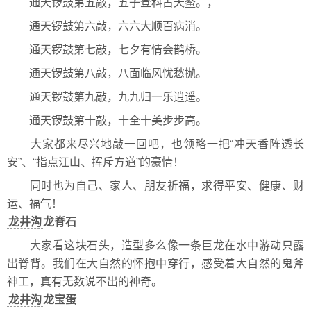
通天锣鼓第五敲，五子登科占天鳌。，
通天锣鼓第六敲，六六大顺百病消。
通天锣鼓第七敲，七夕有情会鹊桥。
通天锣鼓第八敲，八面临风忧愁抛。
通天锣鼓第九敲，九九归一乐逍遥。
通天锣鼓第十敲，十全十美步步高。
大家都来尽兴地敲一回吧，也领略一把“冲天香阵透长
安”、“指点江山、挥斥方遒”的豪情！
同时也为自己、家人、朋友祈福，求得平安、健康、财
运、福气！
龙井沟
龙脊石
大家看这块石头，造型多么像一条巨龙在水中游动只露
出脊背。我们在大自然的怀抱中穿行，感受着大自然的鬼斧
神工，真有无数说不出的神奇。
龙井沟
龙宝蛋