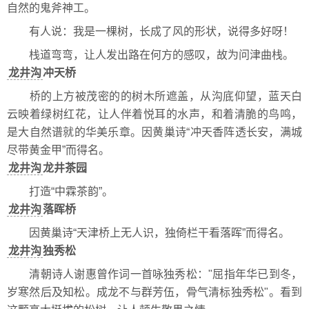
自然的鬼斧神工。
有人说：我是一棵树，长成了风的形状，说得多好呀！
栈道弯弯，让人发出路在何方的感叹，故为问津曲栈。
龙井沟
冲天桥
桥的上方被茂密的的树木所遮盖，从沟底仰望，蓝天白
云映着绿树红花，让人伴着悦耳的水声，和着清脆的鸟鸣，
是大自然谱就的华美乐章。因黄巢诗“冲天香阵透长安，满城
尽带黄金甲”而得名。
龙井沟
龙井茶园
打造“中霖茶韵”。
龙井沟
落晖桥
因黄巢诗“天津桥上无人识，独倚栏干看落晖”而得名。
龙井沟
独秀松
清朝诗人谢惠曾作词一首咏独秀松："屈指年华已到冬，
岁寒然后及知松。成龙不与群芳伍，骨气清标独秀松"。看到