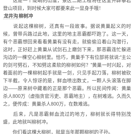
这是一个陡峭的山崖，景区二期工程将在这里开辟攀岩
登山项目，到时候大家可都要来此一显身手哦！
龙井沟
柳树冲
说起这棵柳树，还真有一段故事。据说黄巢起义的时
候，曾带兵路过此地，这里的地主恶霸都吓跑了。这一天，
有个恶霸想回来看看黄巢有没有走，就偷偷沿着山沟潜行，
这时，正好赶上黄巢从试剑石上磨剑下来，那恶霸连忙躲进
沟边的一棵空心柳树里。恰巧，黄巢手下有位部将就说:“主公
的剑可劈石，不知劈这柔软的柳树如何？”黄巢一时兴起，对
着面前的一棵柳树起手就是一剑，只见手起刀落，柳树被砍
下半截，令人惊讶的是，鲜血喷出数丈，一颗人头滚落在脚
边——原来树中藏着的正是那个恶霸。所以民间传闻：黄巢
杀人800万（虚指贪官污吏、恶霸地主），在树难逃。久而久
之，便传成：黄巢杀人800万，在数难逃。
后来，凡是恶霸鲜血流过的地方，柳树就长得特别茂
盛，此地就叫柳树冲。
你们看这棵大柳树，就是当年那颗柳树的子孙。