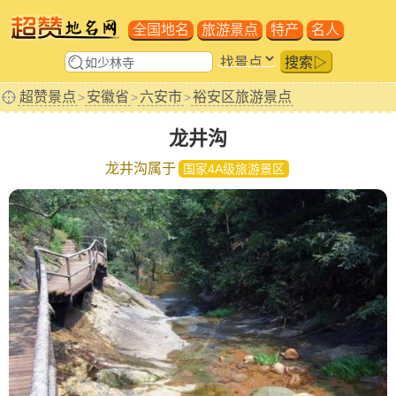
全国地名
旅游景点
特产
名人
搜索▷
超赞景点
安徽省
六安市
裕安区旅游景点
>
>
>
龙井沟
龙井沟属于
国家4A级旅游景区