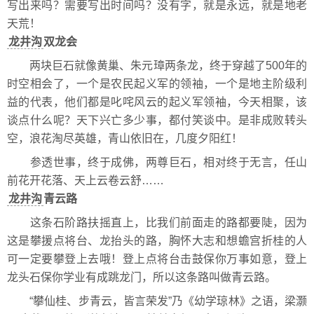
写出来吗？需要写出时间吗？没有字，就是永远，就是地老
天荒！
龙井沟
双龙会
两块巨石就像黄巢、朱元璋两条龙，终于穿越了500年的
时空相会了，一个是农民起义军的领袖，一个是地主阶级利
益的代表，他们都是叱咤风云的起义军领袖，今天相聚，该
谈点什么呢？天下兴亡多少事，都付笑谈中。是非成败转头
空，浪花淘尽英雄，青山依旧在，几度夕阳红！
参透世事，终于成佛，两尊巨石，相对终于无言，任山
前花开花落、天上云卷云舒……
龙井沟
青云路
这条石阶路扶摇直上，比我们前面走的路都要陡，因为
这是攀援点将台、龙抬头的路，胸怀大志和想蟾宫折桂的人
可一定要攀登上去哦！登上点将台击鼓保你万事如意，登上
龙头石保你学业有成跳龙门，所以这条路叫做青云路。
“攀仙桂、步青云，皆言荣发”乃《幼学琼林》之语，梁灏