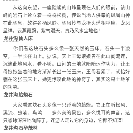
从这向东望，一座险峻的山峰呈现在人们的眼前，该山
峰的岩石上耸立着一株株松树，传说当地人供奉的凤凰山神
在此栖息，故得名栖凤岭。栖凤岭与龙抬头遥相呼应，龙凤
呈祥，云蒸霞蔚，紫气漫天，真乃风水宝地也！
龙井沟
仙人床
你们看这块石头多么像一张天然的玉床，石头一半凌
空，一半长在山上。据说，天上王母娘娘曾在此山间流连，
沉迷此地风水，看不够。山间的土地就暗暗运作功力，让王
母娘娘坐着的地方渐渐长出一张玉床，王母看累了，就恰好
躺在这张玉床上，她更惊叹此地的神奇了，其实这是土地爷
的功劳。
龙井沟
蛤蟆石
大家看这块石头多像一只蹲着的蛤蟆。它正在听松风、
溪流、虫喃、鸟鸣……多么美的景色，多么悦耳的声音，这
只蟾蜍深深地陶醉了，连游人走过它的身边，它都不知道！
龙井沟
石孕茂林