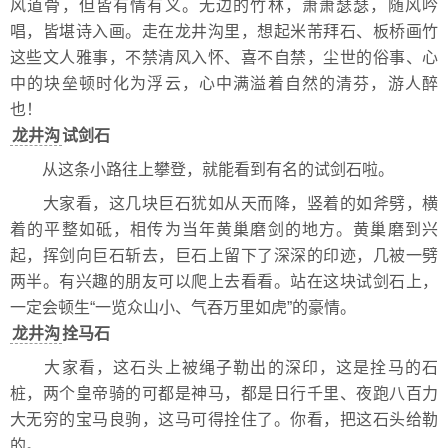
风道骨，但皆有情有义。无边的竹林，萧萧瑟瑟，随风吟
唱，皆堪诗入画。走在龙井沟里，想起米芾拜石、板桥画竹
这些文人雅事，不禁清风入怀、喜不自禁，尘世的俗事、心
中的块垒顿时化为浮云，心中满溢着自然的清芬，游人醉
也！
龙井沟
试剑石
从这条小路往上攀登，就能看到有名的试剑石啦。
大家看，这几块巨石犹如从天而降，竖着的如斧劈，横
着的平整如砥，相传为当年黄巢磨剑的地方。黄巢磨到兴
起，挥剑向巨石斩去，巨石上留下了深深的印迹，几被一劈
两半。有兴趣的朋友可以爬上去看看。站在这块试剑石上，
一定会顿生“一览众山小、气吞万里如虎”的豪情。
龙井沟
拴马石
大家看，这石头上被绳子勒出的深印，这是拴马的石
桩，两个皇帝骑的可都是神马，都是日行千里、夜跑八百力
大无穷的宝马良驹，这马可得拴住了。你看，把这石头给勒
的。