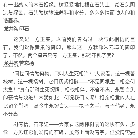
有一出感人的木石姻缘。树紧紧地扎根在石头上，给石头阴
凉与绿色，石头为树输送养料和水分，多么多情而动人的和
谐画卷。
龙井沟
印石
这又是一方玉玺，以前我们曾看过一块与此相仿的巨
石，我们说像黄巢的御印，那么这一方就像朱元璋的御印
了，不然，两个皇帝只有一方玉玺，那还不乱了套？
龙井沟
苦恋杨
“问世间情为何物，只叫人生死相许？”大家看，这一棵苦
楝树，这一棵杨树，它们紧紧相抱——“不是同根生，相恋何
太急！”真有那种生死契阔、相依相伴、不舍不离、永誓白头
的豪情与决绝！木犹如此，何况我们人呢！相亲相爱的人在
此留个影吧，愿今生永契白头——执子之手，与子偕老，永
不分离！
树有信，石来证——大家看这两棵树前的这块石头，多
像一方见证它们爱情的石碑，虽然上面没有字，但爱情需要