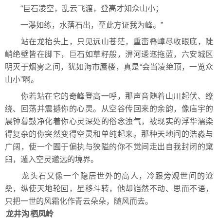
“巨石凌空，乱云飞渡，登高才知众山小；
一瀑如练，水落石出，至此方证我为峰。”
站在龙抬头上，只见远山苍茫，重峦叠嶂尽收眼底，陡
峭绝壁皆在脚下，巨石如草籽般，淠河逶迤拖蓝，六安城区
明灭于烟雾之间，犹如海市蜃楼，真是“会当凌绝顶，一览众
山小”啊。
你若站在它的奇峰登高一呼，那声音随着山川起伏、缭
绕、回荡并震撼你的心灵。从空谷传回来的余韵，像庙宇的
晨钟暮鼓净化着你心灵深处的俗念浊气，被现实的浮华濡染
得复杂的你突然变得空灵和单纯起来。那种天地间的浩淼与
广阔，使一个囿于偏执与狭隘的你不觉间走出自我封闭的窠
臼，遁入空灵邈远的境界。
龙头石又像一个隐居世外的高人，冷跟旁观世间的沧
桑，纵使天地轮回，星移斗转，他却岿然不动、思而不语，
只把一世的风霜化作青云朵朵，随风而去。
龙井沟
栖凤岭