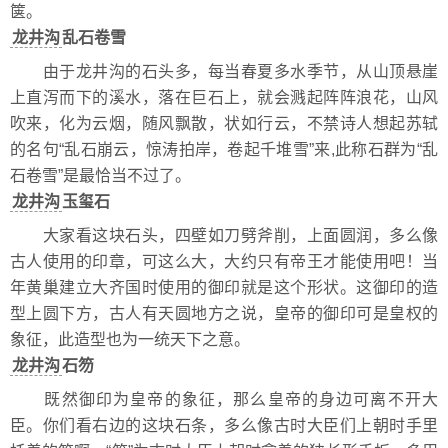
箧。
龙井沟
乱石卷雪
由于龙井沟的石头多，每当春夏多水季节，从山顶悬崖
上直泻而下的溪水，落在巨石上，就会溅起阵阵浪花，山风
吹来，化为云烟，随风飘散，状如行云，不禁诗人想起苏轼
的名句“乱石崩云，惊涛拍岸，卷起千堆雪”来,此称石群为“乱
石卷雪”是最恰当不过了。
龙井沟
玉玺石
大家看这块石头，四壁如刀劈斧削，上面圆润，多么像
古人使用的印章，可这么大，大约只有帝王才能使用吧！当
年黄巢建立大齐国时使用的御印就是这个形状。这御印的造
型上圆下方，古人有天圆地方之说，皇帝的御印可是皇权的
象征，此造型也为一统天下之意。
龙井沟
石笏
既然御印为皇帝的象征，那么皇帝的身边可离不开大
臣。你们看右边的这块石条，多么像古时大臣们上朝时手里