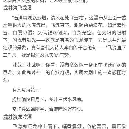
这颗高大挺拔的松树，让人顿生敬畏之情。
龙井沟
飞龙瀑
“石洞幽隐飘云烟，清风起处飞玉龙”，这瀑布从上面一蓄
水量很大的水库流出，飞流直下，激起朵朵浪花，如浮云堆
雪，白雾弥漫；又似银河倒泻，白练悬空。在太阳的照射
下，闪烁着银光——这就是有名的飞龙瀑了，它是龙井沟最
壮观的景象，真有唐代大诗人李白的干古绝句——“飞流直下
三千尺，疑是银河落九天”的气势。
壮哉！壮哉啊！你看，瀑布多么像一条正在飞跃而起的
巨龙。如此鬼斧神工的自然奇观，实属大别山的一道靓丽奇
观。
有人写诗赞曰：
揽胜偏怜日月长，龙井三伏水风凉。
奇峰叠翠通幽谷，雪浪喷珠泻石梁。
龙井沟
龙吟潭
飞瀑如巨龙冲击而下，峭壁震颤，谷底轰雷，震耳欲