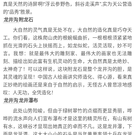
真是天然的诗屏啊!“浮云参野色，斜谷走溪声”,实为天公营造
的“品秀”胜景。
龙井沟
附龙石
大自然的灵气真是无处不在，大自然的造化真是巧夺天
工。你们看，这株爬山虎的根蜿蜒曲折，一根根根须紧紧地
抓在光滑的石头上扶摇而上，如龙似蛇，活灵活现，妙不可
言。我想：就是最伟大的雕刻家、最伟大的画家也无法雕
刻、描绘出如此富有生机灵动的生命，大自然真是太绝妙、
太神奇了！可以这样说，这块附龙石是整个龙井沟的胆，是
其灵魂的呈现！中国古人绘画讲究师造化、得心源，看来真
正妙绝的绘画还是来自于自然的启示，无怪古人曾悲凉地感
叹：人无功，全凭造化！
龙井沟
龙井瀑布
此处山势险峻，但由于绿树翠竹的点缀而更显秀丽，哗
哗的流水声向人们宣布瀑布才是这里的精灵所在，有山有树
有水，这峡谷才显现出她真正的卓而不凡。这是龙井瀑，下
面是龙涎潭。这大大小小的石头是当年黄巢率领士兵在龙涎