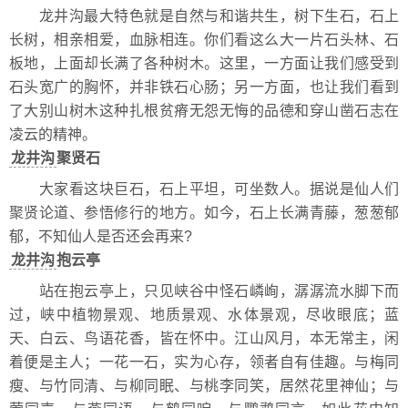
龙井沟最大特色就是自然与和谐共生，树下生石，石上
长树，相亲相爱，血脉相连。你们看这么大一片石头林、石
板地，上面却长满了各种树木。这里，一方面让我们感受到
石头宽广的胸怀，并非铁石心肠；另一方面，也让我们看到
了大别山树木这种扎根贫瘠无怨无悔的品德和穿山凿石志在
凌云的精神。
龙井沟
聚贤石
大家看这块巨石，石上平坦，可坐数人。据说是仙人们
聚贤论道、参悟修行的地方。如今，石上长满青藤，葱葱郁
郁，不知仙人是否还会再来?
龙井沟
抱云亭
站在抱云亭上，只见峡谷中怪石嶙峋，潺潺流水脚下而
过，峡中植物景观、地质景观、水体景观，尽收眼底；蓝
天、白云、鸟语花香，皆在怀中。江山风月，本无常主，闲
着便是主人；一花一石，实为心存，领者自有佳趣。与梅同
瘦、与竹同清、与柳同眠、与桃李同笑，居然花里神仙；与