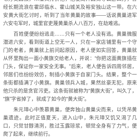
经长期流浪在霍邱临水、霍山城关及裕安独山这一带。在六
安黄大街乞讨时，听到了当年黄巢的故事——话说黄巢进军
六安屯军时，城里官吏蔑黄巢杀人八百万，在劫难逃。
百姓便便纷纷逃走……只有一个老人没有逃。黄巢微服
潜进六安，看到街道上空无一人，只在一家店铺里有一个守
门的老者，黄巢就上前问起原因，老人便如实回答，黄巢就
从怀里掏出一面小黄旗交给老人，并说：“你把这面黄旗插在
门头，保证你一家安全无事。”后来，老人便告诉四周邻居，
邻居们也纷纷效仿，制插小黄旗于自家门头。结果，整个一
条街都插满了小黄旗。黄巢领兵入城，果然丝豪无犯，原来
他只杀的是贪官污吏。这条街就被称为“黄旗大街”，叫久了，
“旗”字省掉了，就成了如今的“黄大街”。
朱元璋心中羡慕黄巢，便奔独山黄巢尖而来，以凭吊黄
巢遗迹。此时正值夏天，进入山中，朱元璋又饥又渴了几
口，只觉甘醇清洌，胜过玉露琼浆，顿觉全身有了力气，便
爬了起来，继续前行。