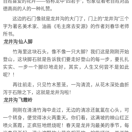
百姓喜爱的花卉——俗称龙中“四君子”，也象征着老百姓对品
德高尚的人的一种礼赞。
这边的石门像就是龙井沟的大门了，门上的“龙井沟”三个
字为著名美术家、油画《毛主席去安源》的作者刘春华老师
所书。
龙井沟
仙人脚
竹海里这块石头，像不像一只大脚？我们这是刚刚开始
登山，这块脚石就是告诉我们要走好登山的每一步，要扎扎
实实、一步一个脚印地走好，其实，人生又何尝不是如此
呢？！
再往前走，只见竹木葱茏，一沟清流，从花木深处曲折
泻于石隙之下，这就是龙井沟啦！
龙井沟
飞霞岭
刚刚在清清竹海中走过，无边的清凉还氤氲在心头，可
一个转身，便觉得冰火两重天。你们看，这满坡的映山红正
喷火蒸霞，正疯狂地燃烧呢！春天是龙井沟最美的季节，每