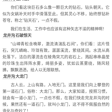
你们看这块巨石多么像一颗巨大的钻石，钻头朝天。它
似为女娲补天时手中滑落至此，但其灵心不移，始终想钻补
苍穹，称之"钻天石"，一点不假。
我们在生活、工作中也应该有这种矢志不渝的精神啊！
龙井沟
石破惊天
“山嶂青松含晚翠，激流清湍乱石间”，你们看：这片怪
石，突兀嶙峋、玲珑有致，潺潺溪流，萦绕其间。水流从高
处落下，洁白的瀑流击在棱角突兀的岩石上，溅起串串晶莹
的珍珠生出阵阵水雾，绮丽多姿，犹如云蒸雾绕，随风轻
拂，飘飘洒洒，给人以无限联想。
龙井沟
大龙门
古人云，上山有路，入地无门。这里是我们向上攀登的
第一道石门，俗称：大龙门。那么，大家知道，按照习惯，
就会有一道小龙门，一点也不假，在我们快走完龙井沟的时
候，果然还有一道石门，就叫小龙门，这不得不佩服自然的
造化与奇妙了！