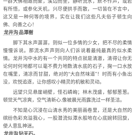
一群大佛相邀而聚，溪边而坐，静听流水，默不作声，或若
有所悟，或参化天机，兴尽便拱手而散，一切皆在不言中，
这又是一种何等的境界，实在让我们这些凡夫俗子顿生向
佛、向善之心！
龙井沟
品潭榭
脚下其水声潺潺，则似一位多情的少女，把不尽的柔情
慢慢诉说。那流水声声则向人们诉说着最纯最真的似水柔
情。龙井沟中水的有一个共同的特点就是清澈，清得让你无
论何时何地都可以毫不费力地数清水底的石子，掬一口水放
在嘴里，清凉而甘甜，绝对的“大自然味道”！时而有小鱼出
没，欢悦追逐，让你感叹小精灵的机敏和灵动。
远望只见悬崖峭壁，怪石嶙峋；林木茂盛，郁郁葱葱。
顿觉天气凉爽，空气清新心.像被晨光雨露洗过一样圣洁。
不知是心沉浸在山清水秀的美丽画卷里，还是大自然的
缤纷色彩充溢我心，一股潜流似潭水般地在心底婉转回旋，
使人意乱神迷。
龙井沟
钻天石。