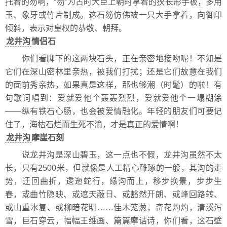
托着的笏啊，“笏”为古时大臣上朝时拿着的狭长形手板，多用
玉、象牙或竹片制成。这石笏仿佛被一只大手拿着，向御印
倾斜，表示对皇权的恭敬、朝拜。
龙井沟
情侣石
你们看脚下的这两块石头，正在亲密地接吻呢！不知是
它们在深山密林里亲热，被我们打扰；还是它们故意在我们
的面前秀亲热，如果真是这样，那也够潮（时髦）的啦！有
句歌词唱到：爱就爱他个轰轰烈烈，爱就爱他个一塌糊涂
——纵有铁石心肠，也会被爱情融化。年轻的朋友们可要记
住了，海枯石烂而生死不渝，才是真正的爱情啊！
龙井沟
摩崖石刻
说龙井沟是深山碧玉，这一点也不假，龙井沟虽然不太
长，只有2500米，但就像是人工精心雕琢的一般，其沟的走
势，迂回曲折，逶迤蛇行，缘沟而上，移步换景，步步生
春，或曲竹隐映、或遮天蔽日、或豁然开朗、或峰回路转、
或山重水复、或柳暗花明……佳木茏葱，奇花灼灼，清溪泻
雪，巨石穿云，幅幅王维画、篇篇摩诘诗，你们看，这石壁