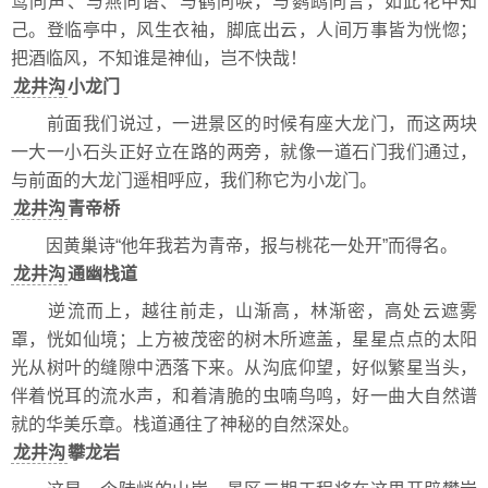
莺同声、与燕同语、与鹤同唳，与鹦鹉同言，如此花中知
己。登临亭中，风生衣袖，脚底出云，人间万事皆为恍惚；
把酒临风，不知谁是神仙，岂不快哉！
龙井沟
小龙门
前面我们说过，一进景区的时候有座大龙门，而这两块
一大一小石头正好立在路的两旁，就像一道石门我们通过，
与前面的大龙门遥相呼应，我们称它为小龙门。
龙井沟
青帝桥
因黄巢诗“他年我若为青帝，报与桃花一处开”而得名。
龙井沟
通幽栈道
逆流而上，越往前走，山渐高，林渐密，高处云遮雾
罩，恍如仙境；上方被茂密的树木所遮盖，星星点点的太阳
光从树叶的缝隙中洒落下来。从沟底仰望，好似繁星当头，
伴着悦耳的流水声，和着清脆的虫喃鸟鸣，好一曲大自然谱
就的华美乐章。栈道通往了神秘的自然深处。
龙井沟
攀龙岩