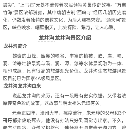
鼓尖”、“上马石”无处不流传着农民领袖黄巢传奇故事。“万亩
竹海”景区浓郁漫雾，其中唐朝古刹“西峰寺”经历几朝历史磨
化，仍散发着独特的佛教文化，为后人赐福求安。“通天河”景
区，峡谷映水、峭壁指天，此处探险、猎奇，让人心跳。
龙井沟
龙井沟景区介绍
龙井沟
简介
雄奇的山峰、幽奥的峡谷、丰富的植被，峰、崖、峡、
洞、滩等地貌景观与溪、涧、潭、瀑等水体景观融为一体、
相印成趣，具有很高的旅游观光价值。龙井沟生态旅游风景
区目前已为国家4A级风景区。
龙井沟
龙井沟由来
说起龙井沟的来历，还有一段既有史实依据，又带着浓
厚传奇色彩的故事，这故事与明太祖朱元璋有关。
元至正四年，濠州大旱，瘟疫流行，朱元璋的父母和3个
哥哥都染瘟疫死去，他没有办法只好到圆觉寺出家。不久，
老方丈圆寂，众僧又排挤他，他便离开圆觉寺云游四方，曾