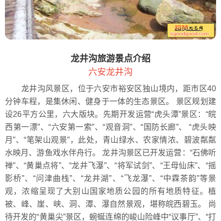
龙井沟旅游景点介绍
六安龙井沟
龙井沟风景区，位于六安市裕安区独山境内，距市区40
分钟车程，是集休闲、健身于一体的生态景区。 景区规划建
设26平方公里，六大版块。先期开发运营“虎头潭”景区：“皖
西第一漂”、“六安第一索”、“观音洞”、“国防长廊”、 “虎头映
月”、“笔架山观景”，此处，青山绿水、农家情浓、碧波粼粼
水映月、游鱼戏水伴舟行。 龙井沟景区已开发运营：“石佛听
禅”、“黄巢点将”、“龙井飞瀑”、“将军试剑”、“王母仙床”、“摇
影桥”、“问津曲栈”、“龙井湖”、“飞龙瀑”、“中霖茶韵”等景
观，浓缩呈现了大别山国家地质公园的所有地质特征。植
被、峰、崖、峡、洞、潭、瀑自然景观，堪称皖西碧玉。 尚
待开发的“黄巢尖”景区，蜿蜒连绵的峻山险峰中“议事厅”、“打