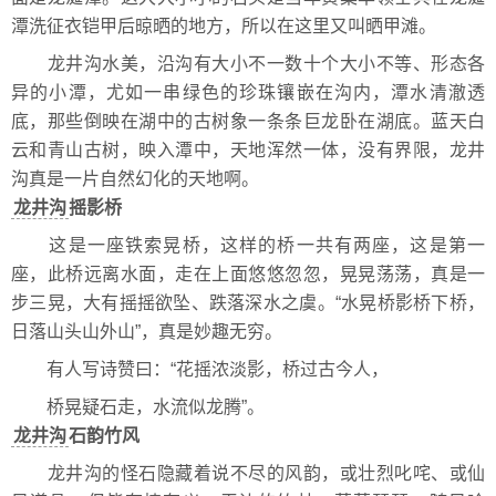
潭洗征衣铠甲后晾晒的地方，所以在这里又叫晒甲滩。
龙井沟水美，沿沟有大小不一数十个大小不等、形态各
异的小潭，尤如一串绿色的珍珠镶嵌在沟内，潭水清澈透
底，那些倒映在湖中的古树象一条条巨龙卧在湖底。蓝天白
云和青山古树，映入潭中，天地浑然一体，没有界限，龙井
沟真是一片自然幻化的天地啊。
龙井沟
摇影桥
这是一座铁索晃桥，这样的桥一共有两座，这是第一
座，此桥远离水面，走在上面悠悠忽忽，晃晃荡荡，真是一
步三晃，大有摇摇欲坠、跌落深水之虞。“水晃桥影桥下桥，
日落山头山外山”，真是妙趣无穷。
有人写诗赞曰：“花摇浓淡影，桥过古今人，
桥晃疑石走，水流似龙腾”。
龙井沟
石韵竹风
龙井沟的怪石隐藏着说不尽的风韵，或壮烈叱咤、或仙