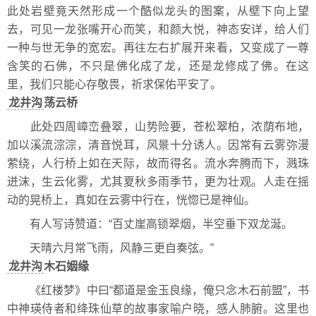
此处岩壁竟天然形成一个酷似龙头的图案，从壁下向上望
去，可见一龙张嘴开心而笑，和颜大悦，神态安详，给人们
一种与世无争的宽宏。再往左右扩展开来看，又变成了一尊
含笑的石佛，不只是佛化成了龙，还是龙修成了佛。在这
里，我们只能心存敬畏，祈求保佑平安了。
龙井沟
荡云桥
此处四周嶂峦叠翠，山势险要，苍松翠柏，浓荫布地，
加以溪流淙淙，清音悦耳，风景十分诱人。因常有云雾弥漫
萦绕，人行桥上如在天际，故而得名。流水奔腾而下，溅珠
迸沫，生云化雾，尤其夏秋多雨季节，更为壮观。人走在摇
动的晃桥上，真如在云雾中行在，恍惚已是神仙。
有人写诗赞道：“百丈崖高锁翠烟，半空垂下双龙涎。
天晴六月常飞雨，风静三更自奏弦。”
龙井沟
木石姻缘
《红楼梦》中曰“都道是金玉良缘，俺只念木石前盟”，书
中神瑛侍者和绛珠仙草的故事家喻户晓，感人肺腑。这里也