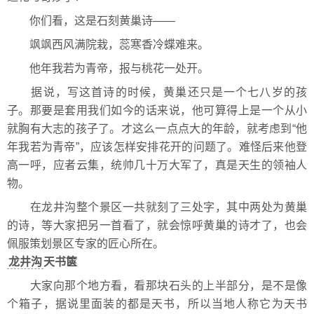
你们看，这是石刻黄巢诗——
飒飒西风满院栽，蕊寒香冷蝶难来。
他年我若为青帝，报与桃花一处开。
据说，写这首诗的时候，黄巢还只是一个七八岁的孩
子。那要是套用我们如今的话来说，他可算得上是一个从小
就胸有大志的孩子了。才这么一点点大的年龄，就考虑到“他
年我若为青帝”，应该怎样安排花开的问题了。难怪后来他登
高一呼，应者云集，统帅几十万大军了，真是天生的领袖人
物。
在龙井沟整个景区一共就刻了三处字，其中两处为黄巢
的诗，等大家把另一首看了，就会惊呼黄巢的诗才了，也会
佩服策划景区专家的匠心所在。
龙井沟
天书箧
大家向那个地方看，看那块石头的上半部分，是不是像
个箱子，据说里面装的都是天书，所以当地人称它为天书