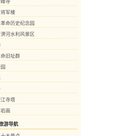
云峰寺
友将军楼
山革命历史纪念园
市淠河水利风景区
沟
革命旧址群
公园
墓
寺
望江寺塔
寨岩画
旅游导航
区十大景点