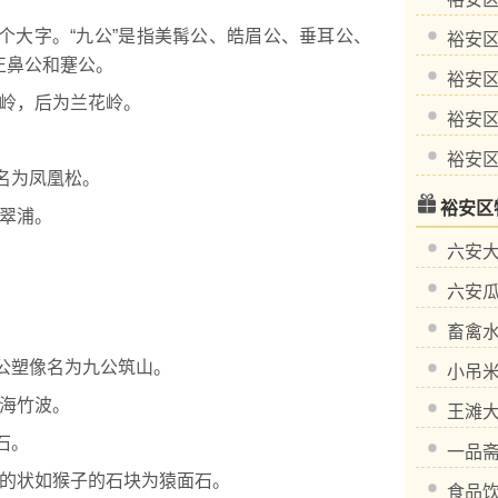
个大字。“九公”是指美髯公、皓眉公、垂耳公、
裕安
正鼻公和蹇公。
裕安
岭，后为兰花岭。
裕安
裕安
名为凤凰松。
裕安区
翠浦。
六安
。
六安
畜禽
公塑像名为九公筑山。
小吊
海竹波。
王滩
石。
一品
的状如猴子的石块为猿面石。
食品