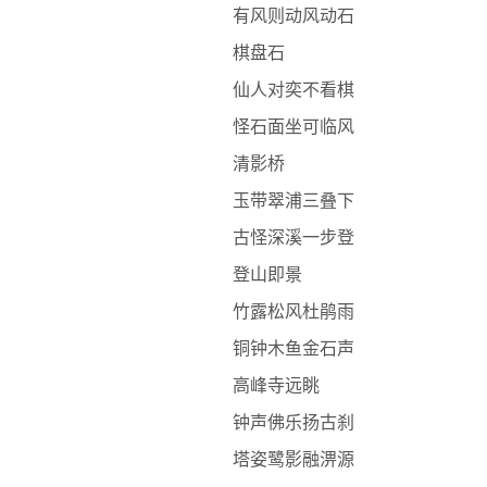
有风则动风动石
棋盘石
仙人对奕不看棋
怪石面坐可临风
清影桥
玉带翠浦三叠下
古怪深溪一步登
登山即景
竹露松风杜鹃雨
铜钟木鱼金石声
高峰寺远眺
钟声佛乐扬古刹
塔姿鹭影融淠源