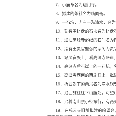
7、小庙命名为迎门寺。
8、拟建的茶社名为临同斋。
9、一石坑，内有一泓清水，名为
10、刻有围棋盘的石块名为棋盘
11、通往高峰寺必经的石门名为
12、摆有王灵官塑像的亭阁为灵
13、站灵官殿上，看高峰寺悬崖，
14、高峰寺后石崖上的一石坑，
15、高峰寺西南的西施杠上，拟
16、折西朝下的两景名为滴水观
17、沿西施杠往下山腰处，可望山
18、沿着南山腰小径东行，有两
19、在慈云寺旧址拟建的暸望台