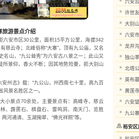
六安
许世
大别
寨旅游景点介绍
六安
安市区30公里，面积15平方公里，海拔342
龙井
上有慈云寺；北峰俗称“大寨”，顶有九公庙，又名
史名山，“九公耸秀”为六安古八景之一；此山又
独山
徒所景仰，香火不断；因其地势险要，扼大别山
北塔
英布
安州志》载：“九公山，州西南七十里，高九百
省风景名胜区之一。
黄莲
小景点70余处，主要景点有：高峰寺、慈云
六安
猪林、霹雳石、棋盘石、雷鸣洞、南天门、览胜
九公
两河通清、玉湖掬翠、“佛光祥照”等。
裕安区
裕安