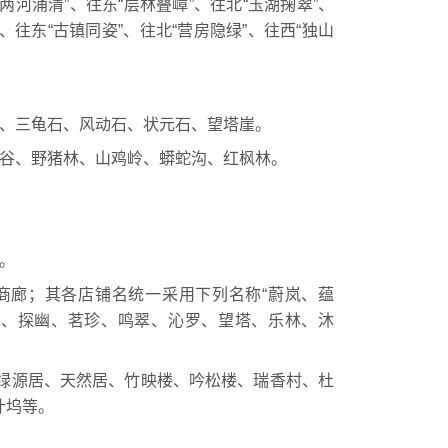
河涌清”、往东“层林叠嶂”、往北“玉湖掬翠”、
、往东“古镇同姿”、往北“营房隐绿”、往西“独山
、三龟石、风动石、状元石、望塔崖。
谷、野猪林、山鸡岭、蟒蛇沟、红枫林。
。
廊；其各店铺名统一采用下列名称“蔚岚、蕴
斋、探幽、茗珍、鸣翠、沁罗、望塔、乐林、沐
绿源居、天然居、竹映楼、吟松楼、瑞香村、杜
叶坞等。