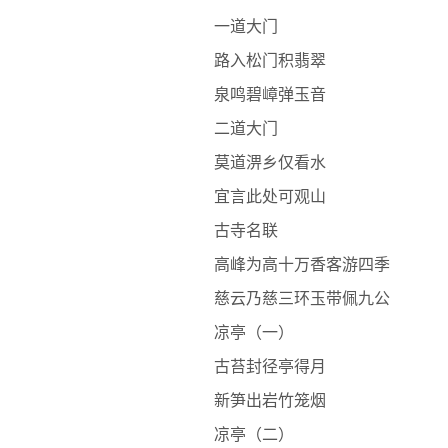
一道大门
路入松门积翡翠
泉鸣碧嶂弹玉音
二道大门
莫道淠乡仅看水
宜言此处可观山
古寺名联
高峰为高十万香客游四季
慈云乃慈三环玉带佩九公
凉亭（一）
古苔封径亭得月
新笋出岩竹笼烟
凉亭（二）