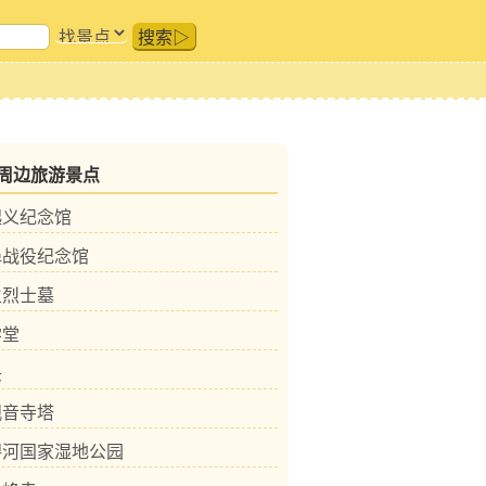
搜索▷
周边旅游景点
起义纪念馆
埠战役纪念馆
生烈士墓
学堂
头
观音寺塔
淠河国家湿地公园