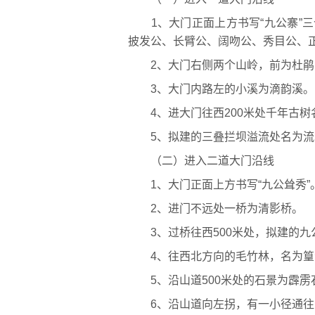
1、大门正面上方书写“九公寨”三
披发公、长臂公、阔吻公、秀目公、
2、大门右侧两个山岭，前为杜鹃
3、大门内路左的小溪为滴韵溪。
4、进大门往西200米处千年古树
5、拟建的三叠拦坝溢流处名为流
（二）进入二道大门沿线
1、大门正面上方书写“九公耸秀”
2、进门不远处一桥为清影桥。
3、过桥往西500米处，拟建的九
4、往西北方向的毛竹林，名为篁
5、沿山道500米处的石景为霹雳
6、沿山道向左拐，有一小径通往