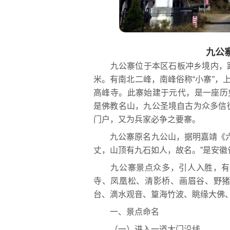
九公
九公寨位于本区石板冲乡境内，距六
米。有南北二峰，南峰俗称“小寨”，
高峰寺。此寨始建于元代，是一座历
是佛教名山，九公圣境自古为众多信
门户，又为兵家必争之要寨。
九公寨原名九公山，据明嘉靖《六
丈，山顶有九石如人，故名。”是安徽
九公寨景点众多，引人入胜，有大
寺、凤凰松、清影桥、画眉谷、野
台、滴水观音、篁海竹波、眺缘大佛、
一、景点命名
（一）进入一道大门沿线