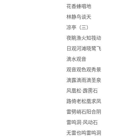
花香蜂唱地
林静鸟谈天
凉亭（三）
夜眺渔火知筏动
日观河滩晓鹭飞
滴水观音
观音观色观秀景
滴露滴雨滴圣泉
风凰松·霹雳石
路倚老松凰求凤
雷劈峭石阳合阴
雷鸣洞·风动石
无雷也鸣雷鸣洞