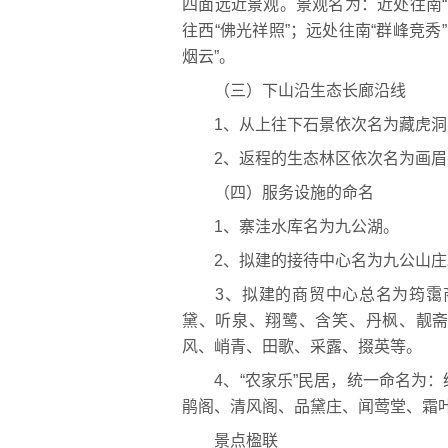
四面远近景观。景观名为：近处往南“两
往西“佛光祥照”；远处往南“群峰竞秀”
烟云”。
（三）下山沿生态长廊沿线
1、从上往下石景依次名为藏虎洞
2、返程的生态林区依次名为画眉
（四）服务设施的命名
1、寨洼水库名为九公湖。
2、拟建的接待中心名为九公山庄
3、拟建的商贸中心总名为筠霭商
黛、听泉、翔鹭、含笑、丹枫、靓
风、峭青、田歌、采露、掇英等。
4、“农家乐”民居，统一命名为：
鹃阁、清风阁、品黛庄、闻莺堂、霜
景点楹联