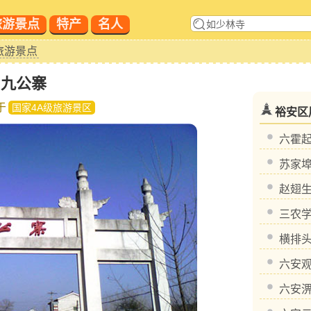
旅游景点
特产
名人
旅游景点
九公寨
于
国家4A级旅游景区
裕安区
六霍
苏家
赵翅
三农
横排
六安
六安