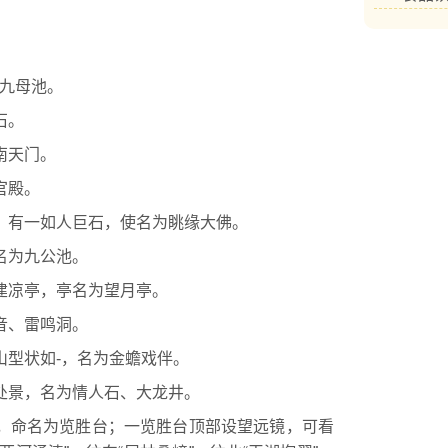
九母池。
石。
南天门。
官殿。
有一如人巨石，使名为眺缘大佛。
名为九公池。
建凉亭，亭名为望月亭。
音、雷鸣洞。
型状如-，名为金蟾戏伴。
处景，名为情人石、大龙井。
，命名为览胜台；一览胜台顶部设望远镜，可看