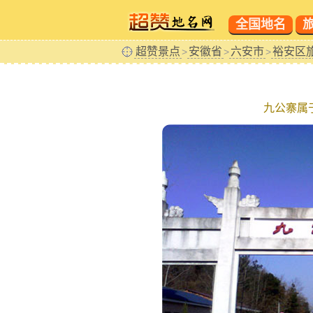
全国地名
超赞景点
安徽省
六安市
裕安区
>
>
>
九公寨属