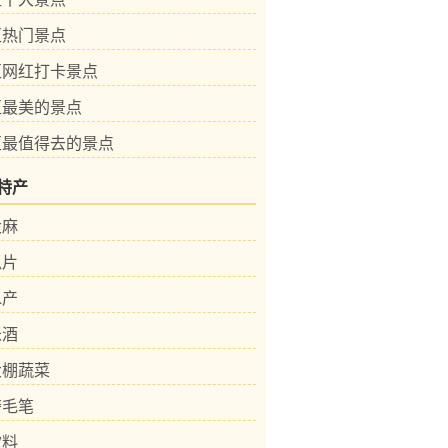
区热门景点
区网红打卡景点
区最美的景点
区最值得去的景点
特产
大麻
瓜片
水产
米酒
大棚蔬菜
斋毛笔
饮料