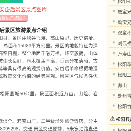
松阳
安岱后景区景点图片
詹宝
要提供景点图片
詹宝
后景区旅游景点介绍
双童
县，景区由峡谷飞瀑、高山原野、历史遗址、
刘氏
，总面积1583平方公里。景区的地貌特征为深
高空俯视，整个地面千皱万褶，峰峦簇拥，山体
万寿
被生长良好，林木覆盖率高，垂直分布清晰，古
松阳
鹃等具有很高的观赏价值。安岱后革命根据地遗
松阳
统教育文化价值的经典景观。风景区气候条件优
卯山
阳县城50公里，景区面积近万亩，山险、岩
处州
松阳
松阳县
俱全。箬寮山庄，二星级涉外旅游饭店，分主
8、8095298。交通:景区交通便捷，5米宽油路直通
松阳