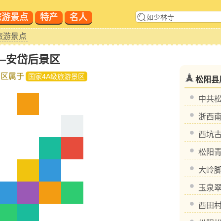
旅游景点
特产
名人
旅游景点
—安岱后景区
景区属于
国家4A级旅游景区
松阳县
中共
浙西
西坑
松阳
大岭
玉泉
酉田