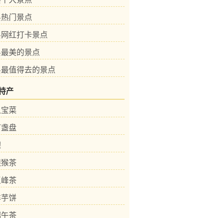
县热门景点
县网红打卡景点
县最美的景点
县最值得去的景点
特产
八宝菜
灯盏盘
粿
银猴茶
玉峰茶
洋芋饼
端午茶