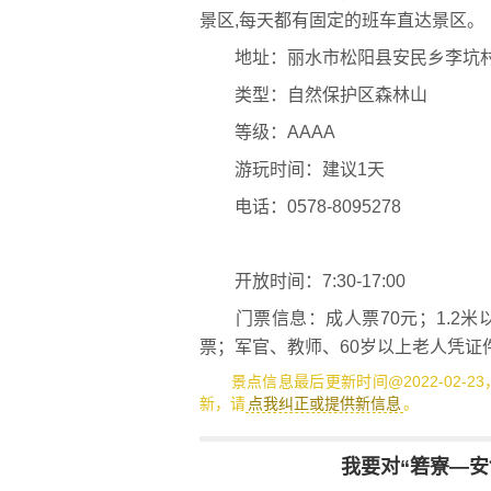
景区,每天都有固定的班车直达景区。
地址：丽水市松阳县安民乡李坑
类型：自然保护区森林山
等级：AAAA
游玩时间：建议1天
电话：0578-8095278
开放时间：7:30-17:00
门票信息：成人票70元；1.2米以下
票；军官、教师、60岁以上老人凭证
景点信息最后更新时间@2022-02-2
新，请
点我纠正或提供新信息
。
我要对“箬寮—安