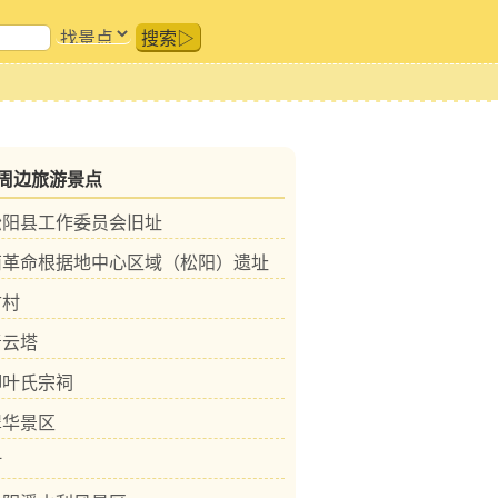
搜索▷
周边旅游景点
松阳县工作委员会旧址
南革命根据地中心区域（松阳）遗址
古村
青云塔
脚叶氏宗祠
翠华景区
村