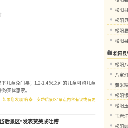
松阳
村
松阳
松阳
松阳
松阳县
松阳
八宝
儿童免门票；1.2-1.4米之间的儿童可购儿童
黄米
件购买优惠票。
松阳
3，如果您发现“箬寮—安岱后景区”景点内容有误或有更
松阳
玉岩
岱后景区”发表赞美或吐槽
松阳