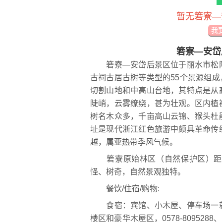
暂无箬寮—
我
箬寮—安岱
箬寮—安岱后景区位于丽水市松阳
古祠古居古树等类型的55个景源组成
切割山地和中高山台地，其特点是从
陡峭，云雾缭绕，甚为壮观。区内植
树名木众多，千亩高山云锦、猴头杜
址是现代浙江红色旅游中颇具革命传
越，属亚热带季风气候。
箬寮原始林区（自然保护区）距松
怪、树奇，自然景观独特。
餐饮/住宿/购物:
食宿：宾馆、小木屋、停车场一就
楼区和豪华木屋区，0578-809528