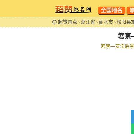
全国地名
超赞景点
浙江省
丽水市
松阳县
>
>
>
箬寮
箬寮—安岱后