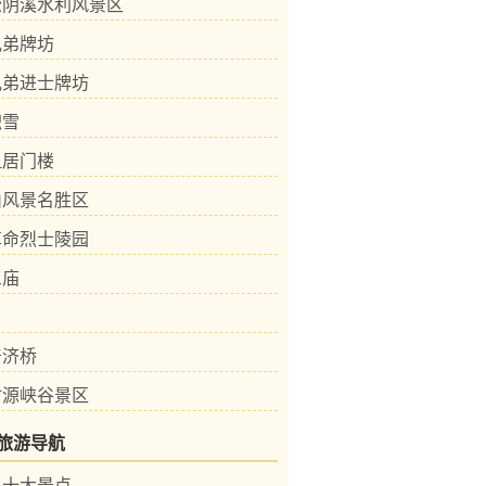
松阴溪水利风景区
兄弟牌坊
兄弟进士牌坊
积雪
祖居门楼
山风景名胜区
革命烈士陵园
三庙
普济桥
竹源峡谷景区
旅游导航
县十大景点