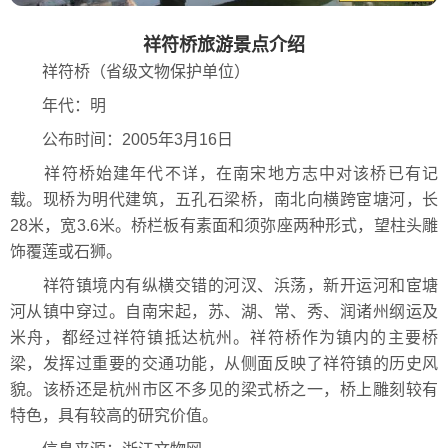
祥符桥旅游景点介绍
祥符桥（省级文物保护单位）
年代：明
公布时间：2005年3月16日
祥符桥始建年代不详，在南宋地方志中对该桥已有记
载。现桥为明代建筑，五孔石梁桥，南北向横跨宦塘河，长
28米，宽3.6米。桥栏板有素面和须弥座两种形式，望柱头雕
饰覆莲或石狮。
祥符镇境内有纵横交错的河汊、浜荡，新开运河和宦塘
河从镇中穿过。自南宋起，苏、湖、常、秀、润诸州纲运及
米舟，都经过祥符镇抵达杭州。祥符桥作为镇内的主要桥
梁，发挥过重要的交通功能，从侧面反映了祥符镇的历史风
貌。该桥还是杭州市区不多见的梁式桥之一，桥上雕刻较有
特色，具有较高的研究价值。