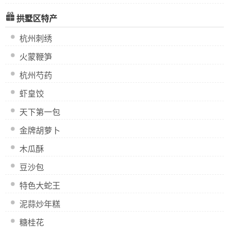
拱墅区特产
杭州刺绣
火蒙鞭笋
杭州芍药
虾皇饺
天下第一包
金牌胡萝卜
木瓜酥
豆沙包
特色大蛇王
泥蒜炒年糕
糖桂花