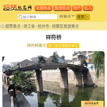
全国地名
旅游景点
特产
名人
搜索▷
超赞景点
浙江省
杭州市
拱墅区旅游景点
>
>
>
祥符桥
祥符桥属于
浙江省文物保护单位