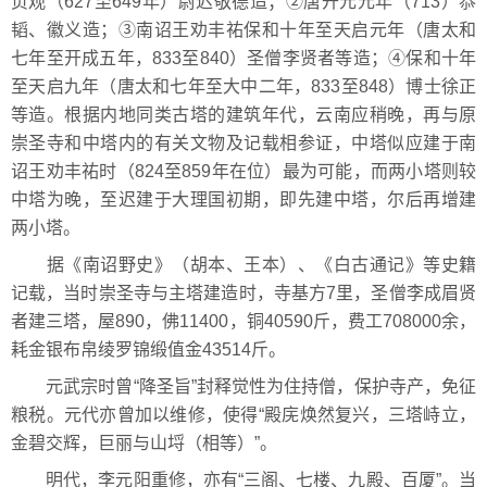
贞观（627至649年）尉迟敬德造；②唐开元元年（713）恭
韬、徽义造；③南诏王劝丰祐保和十年至天启元年（唐太和
七年至开成五年，833至840）圣僧李贤者等造；④保和十年
至天启九年（唐太和七年至大中二年，833至848）博士徐正
等造。根据内地同类古塔的建筑年代，云南应稍晚，再与原
崇圣寺和中塔内的有关文物及记载相参证，中塔似应建于南
诏王劝丰祐时（824至859年在位）最为可能，而两小塔则较
中塔为晚，至迟建于大理国初期，即先建中塔，尔后再增建
两小塔。
据《南诏野史》（胡本、王本）、《白古通记》等史籍
记载，当时崇圣寺与主塔建造时，寺基方7里，圣僧李成眉贤
者建三塔，屋890，佛11400，铜40590斤，费工708000余，
耗金银布帛绫罗锦缎值金43514斤。
元武宗时曾“降圣旨”封释觉性为住持僧，保护寺产，免征
粮税。元代亦曾加以维修，使得“殿庑焕然复兴，三塔峙立，
金碧交辉，巨丽与山埒（相等）”。
明代，李元阳重修，亦有“三阁、七楼、九殿、百厦”。当