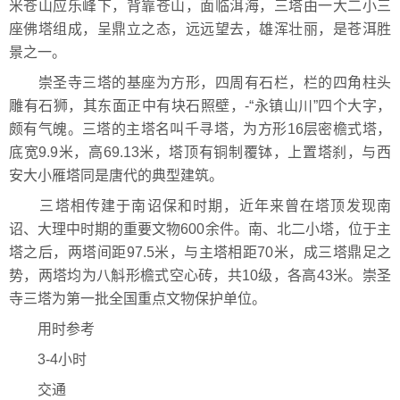
米苍山应乐峰下，背靠苍山，面临洱海，三塔由一大二小三
座佛塔组成，呈鼎立之态，远远望去，雄浑壮丽，是苍洱胜
景之一。
崇圣寺三塔的基座为方形，四周有石栏，栏的四角柱头
雕有石狮，其东面正中有块石照壁，-“永镇山川”四个大字，
颇有气魄。三塔的主塔名叫千寻塔，为方形16层密檐式塔，
底宽9.9米，高69.13米，塔顶有铜制覆钵，上置塔刹，与西
安大小雁塔同是唐代的典型建筑。
三塔相传建于南诏保和时期，近年来曾在塔顶发现南
诏、大理中时期的重要文物600余件。南、北二小塔，位于主
塔之后，两塔间距97.5米，与主塔相距70米，成三塔鼎足之
势，两塔均为八斛形檐式空心砖，共10级，各高43米。崇圣
寺三塔为第一批全国重点文物保护单位。
用时参考
3-4小时
交通