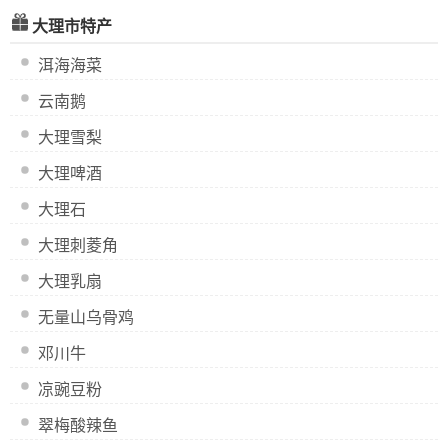
大理市特产
洱海海菜
云南鹅
大理雪梨
大理啤酒
大理石
大理刺菱角
大理乳扇
无量山乌骨鸡
邓川牛
凉豌豆粉
翠梅酸辣鱼