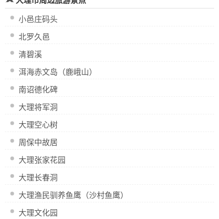
大理市周边旅游景点
小邑庄码头
北罗久邑
清碧溪
洱海赤文岛（鹿峨山）
南诏德化碑
大理将军洞
大理空心树
周保中故居
大理张家花园
大理长春洞
大理渔民驯养鱼鹰（沙村鱼鹰）
大理文化园