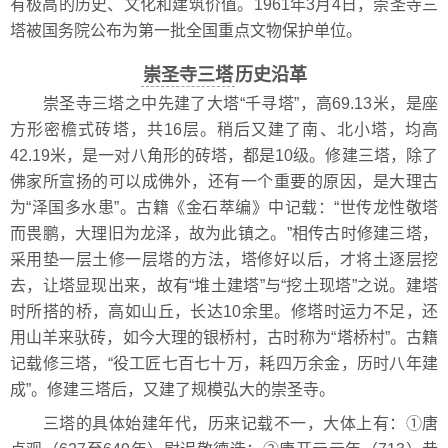
有极高的历史、文化和建筑价值。1961年3月4日，崇圣寺三
塔被国务院公布为第一批全国重点文物保护单位。
崇圣寺三塔
历史沿革
崇圣寺三塔之中先建了大塔“千寻塔”，高69.13米，是座
方形密檐式砖塔，共16层。稍后又建了南、北小塔，均高
42.19米，是一对八角形的砖塔，都是10级。修建三塔，除了
佛家所宣扬的可以成佛外，还有一个重要的原因，是大理古
为“泽国多水患”。古籍《金石萃编》中记载：“世传龙性敬塔
而畏鹏，大理旧为龙泽，故为此镇之。”相传古时修建三塔，
采用垫一层土修一层塔的方法，塔修好以后，才将土逐层挖
去，让塔显现出来，故有“堆土建塔”与“挖土现塔”之说。建塔
时所搭的桥，高如山丘，长达10余里。修塔时运力不足，还
用山羊来驮砖，如今大理的银桥村，古时称为“塔桥村”。古籍
记载修三塔，“役工匠七百七十万，耗四万余金，历时八年建
成”。修建三塔后，又建了规模弘大的崇圣寺。
三塔的具体始建年代，历来记载不一，大体上有：①唐