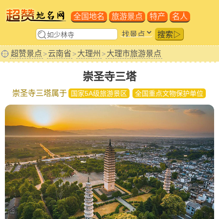
全国地名
旅游景点
特产
名人
搜索▷
超赞景点
云南省
大理州
大理市旅游景点
>
>
>
崇圣寺三塔
崇圣寺三塔属于
国家5A级旅游景区
全国重点文物保护单位