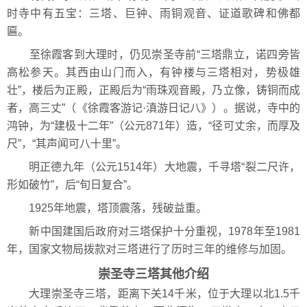
时寺中有五宝：三塔、巨钟、雨铜观音、证道歌碑和佛都
匾。
至徐霞客到大理时，仍见崇圣寺前“三塔鼎立，诺四旁皆
高松参天。其西由山门而入，有钟楼与三塔相对，势极雄
壮”，楼后为正殿，正殿后为“雨珠观音殿，乃立像，铸铜而成
者，高三丈”（《徐霞客游记·滇游日记八》）。据说，寺中的
鸿钟，为“建极十二年”（公元871年）造，“径可丈余，而厚及
尺”，“其声闻可八十里”。
明正德九年（公元1514年）大地震，千寻塔“裂二尺许，
形如破竹”，后“旬日复合”。
1925年地震，塔顶震落，残破益重。
新中国建国后政府对三塔保护十分重视，1978年至1981
年，国家文物局拨款对三塔进行了历时三年的维修与加固。
崇圣寺三塔其他介绍
大理崇圣寺三塔，距离下关14千米，位于大理以北1.5千