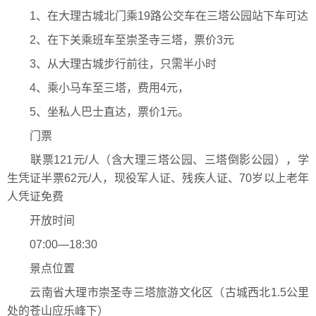
1、在大理古城北门乘19路公交车在三塔公园站下车可达
2、在下关乘班车至崇圣寺三塔，票价3元
3、从大理古城步行前往，只需半小时
4、乘小马车至三塔，费用4元，
5、坐私人巴士直达，票价1元。
门票
联票121元/人（含大理三塔公园、三塔倒影公园），学
生凭证半票62元/人，现役军人证、残疾人证、70岁以上老年
人凭证免费
开放时间
07:00—18:30
景点位置
云南省大理市崇圣寺三塔旅游文化区（古城西北1.5公里
处的苍山应乐峰下）