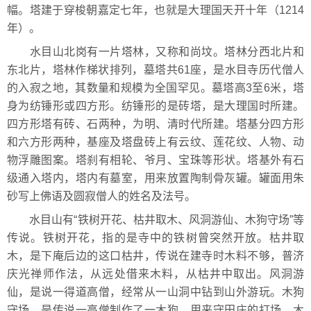
幅。塔建于穿梭朝嘉定七年，也就是大理国天开十年（1214
年）。
水目山北岗有一片塔林，又称和尚坟。塔林分西北片和
东北片，塔林作梯状排列，墓塔共61座，是水目寺历代僧人
的入寂之地，其数量和规模为全国罕见。墓塔高3至6米，塔
身为纺锤形或四方形。纺锤形的是砖塔，是大理国时所建。
四方形塔有砖、石两种，为明、清时代所建。塔基分四方形
和六方形两种，基座及塔盘砖上有云纹、莲花纹、人物、动
物浮雕图案。塔刹有相轮、爷月、宝珠等形状。塔基外有石
级通入塔内，塔内有墓室，用来放置陶制骨灰罐。罐面用朱
砂写上佛语及圆寂僧人的姓名及法号。
水目山有“铁树开花、枯井取木、风洞游仙、木狗守场”等
传说。铁树开花，指的是寺中的铁树曾突然开放。枯井取
木，是下庵后边的这口枯井，传说在建寺时木料不够，普济
庆光禅师作法，从远处借来木料，从枯井中取出。风洞游
仙，是说一得道高僧，经常从一山洞中钻到山外游玩。木狗
守场，是传说一高僧制作了一木狗，用来守田庄的打场，木