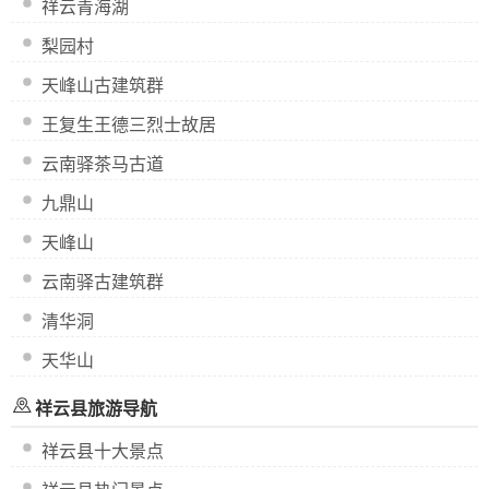
祥云青海湖
梨园村
天峰山古建筑群
王复生王德三烈士故居
云南驿茶马古道
九鼎山
天峰山
云南驿古建筑群
清华洞
天华山
祥云县旅游导航
祥云县十大景点