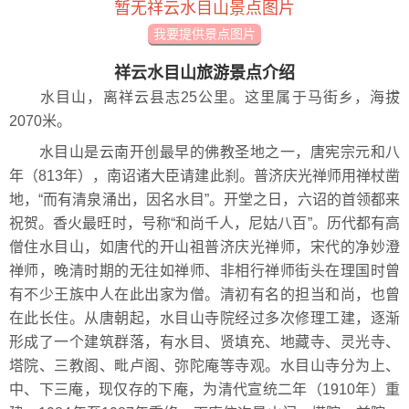
暂无祥云水目山景点图片
我要提供景点图片
祥云水目山旅游景点介绍
水目山，离祥云县志25公里。这里属于马街乡，海拔
2070米。
水目山是云南开创最早的佛教圣地之一，唐宪宗元和八
年（813年），南诏诸大臣请建此刹。普济庆光禅师用禅杖凿
地，“而有清泉涌出，因名水目”。开堂之日，六诏的首领都来
祝贺。香火最旺时，号称“和尚千人，尼姑八百”。历代都有高
僧住水目山，如唐代的开山祖普济庆光禅师，宋代的净妙澄
禅师，晚清时期的无往如禅师、非相行禅师街头在理国时曾
有不少王族中人在此出家为僧。清初有名的担当和尚，也曾
在此长住。从唐朝起，水目山寺院经过多次修理工建，逐渐
形成了一个建筑群落，有水目、贤填充、地藏寺、灵光寺、
塔院、三教阁、毗卢阁、弥陀庵等寺观。水目山寺分为上、
中、下三庵，现仅存的下庵，为清代宣统二年（1910年）重