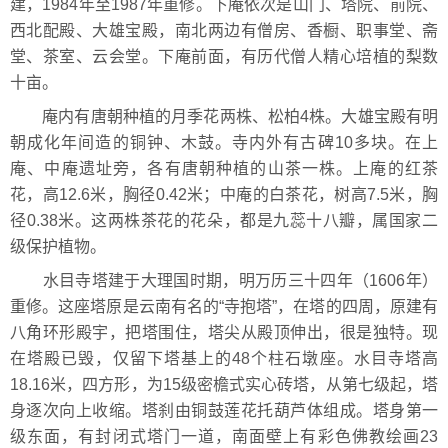
建，1984年至1987年重修。下庵依次是山门、塔院、前院、
西北配殿、大雄宝殿，南北两边有僧房、香橱、职事堂、斋
堂、茶室、云会堂。下庵前面，有历代僧人精心培植的梨数
十亩。
庵内有唐朝种植的月季花两株、松柏4株。大雄宝殿有明
朝成化年间造的铜钟、木鼓。寺内外有古碑10多块。在上
庵、中庵遗址旁，各有唐朝种植的山茶一株。上庵的红茶
花，高12.6米，胸径0.42米；中庵的白茶花，树高7.5米，胸
径0.38米。这两株茶花的花朵，都是九蕊十八瓣，属国家二
级保护植物。
水目寺塔建于大理国时期，明万历三十四年（1606年）
重修。这座塔原是云南有名的“寺抱塔”，在塔的四周，原建有
八角环形殿宇，把塔围住，塔尖从殿顶伸出，很是独特。现
在塔殿已毁，仅留下塔基上的48个柱石墩座。水目寺塔高
18.16米，四方形，为15级密檐式实心砖塔，从第七级起，塔
身逐次向上收缩。塔刹由铜鼓莲花托葫芦体组成。塔身第一
级东面，有封闭式塔门一道，南面壁上有彩色佛教绘画23