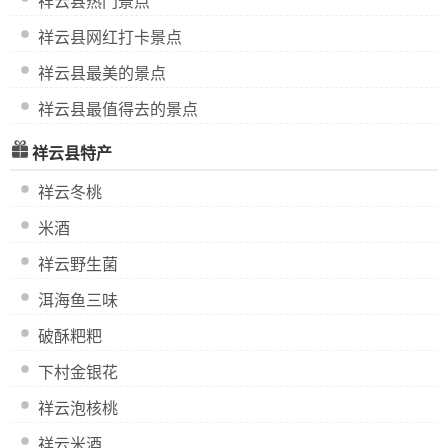
祥云县热门景点
祥云县网红打卡景点
祥云县最美的景点
祥云县最值得去的景点
祥云县特产
祥云冬桃
米酒
祥云野生菌
洱海鱼三味
破酥粑粑
下村金银花
祥云泡核桃
祥云米酒