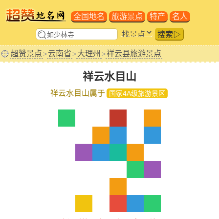
全国地名
旅游景点
特产
名人
搜索▷
超赞景点
云南省
大理州
祥云县旅游景点
>
>
>
祥云水目山
祥云水目山属于
国家4A级旅游景区