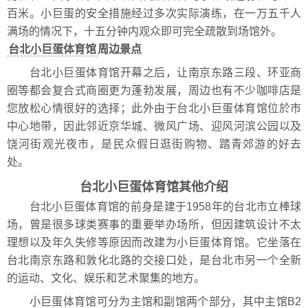
百米。小巨蛋的安全措施经过多次实际演练，在一万五千人
满场的情况下，十五分钟内观众即可完全疏散到场馆外。
台北小巨蛋体育馆
周边景点
台北小巨蛋体育馆开幕之后，让南京东路三段、环亚商
圈等都会复合式商圈更为蓬勃发展，周边也有不少咖啡店是
您放松心情很好的选择；此外由于台北小巨蛋体育馆位於市
中心地带，因此邻近京华城、微风广场、迎风河滨公园以及
饶河街观光夜市，是民众假日逛街购物、踏青郊游的好去
处。
台北小巨蛋体育馆其他介绍
台北小巨蛋体育馆的前身是建于1958年的台北市立棒球
场，曾是很多球类赛事的重要举办场所，但因建筑设计不太
理想以及年久失修等原因而改建为小巨蛋体育馆。它坐落在
台北南京东路和敦化北路的交接口处，是台北市另一个全新
的运动、文化、娱乐和艺术聚集的地方。
小巨蛋体育馆可分为主馆和副馆两个部分，其中主馆B2