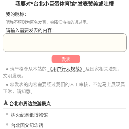
我要对“台北小巨蛋体育馆”发表赞美或吐槽
我的昵称：
昵称不填则为匿名发表，会降低审核的通过率。
请输入需要发表的内容：
● 请严格尊从本站的
《用户行为规范》
及国家相关法规，
文明发表。
● 您发表的内容需要经过我们的人工审核，不能马上展现属
正常，请知悉。
台北市周边旅游景点
树火纪念纸博物馆
台北国父纪念馆