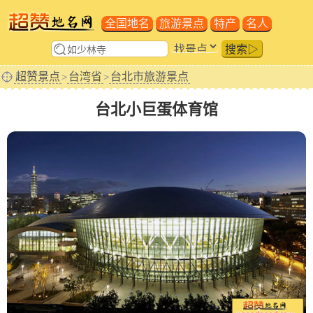
全国地名
旅游景点
特产
名人
搜索▷
超赞景点
台湾省
台北市旅游景点
>
>
台北小巨蛋体育馆