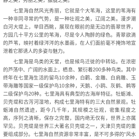
静之美，秀丽之美，朦胧之美。
七里海自然风光秀丽，它就是个大苇海，这里的苇海有
一种非同寻常的气势，是一种壮观之美，辽阔之美。漫步潮
白河大堤上，举目西眺，展现在眼前的是无边的翡翠世界，
方园几十平方公里的苇海，尽是令人陶醉的绿色。青翠欲滴
的芦苇，映衬着绿涔涔的水墨画，在人们面前毫不掩饰地宣
泄着它那诱人的多姿与魅力。
七里海是鸟类的天堂，也是候鸟迁徙的中转站。在浓密
的芦荡中、广阔的水面上，栖息、繁衍着200多种鸟类。其中
终年在七里海生活的留鸟10余种，白鹳、金雕、白肩雕、玉
带海雕等国家一级保护鸟10余种，天鹅、小鸥、灰鹤、鹈等
二级保护鸟20种。七里海具有典型的古海岸特征。牡蛎滩、
贝壳堤和古泻河湿地，构成七里海特有的三大自然景观。牡
蛎滩自然遗迹，距今几千年，其规模之壮观，密集程度之
高，序列之清晰，保存之完整，国内绝无仅有，世界上亦属
罕见。贝壳堤是世界三大著名贝壳堤之一，天津贝壳堤的重
要组成部分。七里海自然资源非常丰富，是不可多得的“风水