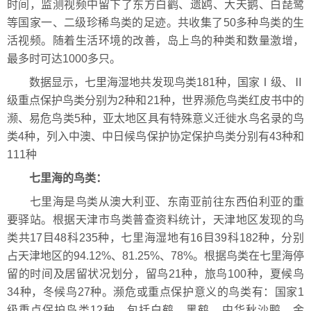
时间，监测视频中留下了东方白鹳、遗鸥、大天鹅、白琵鹭
等国家一、二级珍稀鸟类的足迹。共收集了50多种鸟类的生
活视频。随着生活环境的改善，岛上鸟的种类和数量激增，
最多时可达1000多只。
数据显示，七里海湿地共发现鸟类181种，国家Ⅰ级、Ⅱ
级重点保护鸟类分别为2种和21种，世界濒危鸟类红皮书中的
濒、易危鸟类5种，亚太地区具有特殊意义迁徙水鸟名录的鸟
类4种，列入中澳、中日候鸟保护协定保护鸟类分别有43种和
111种
七里海的鸟类：
七里海是鸟类从澳大利亚、东南亚前往东西伯利亚的重
要驿站。根据天津市鸟类普查资料统计，天津地区发现的鸟
类共17目48科235种，七里海湿地有16目39科182种，分别
占天津地区的94.12%、81.25%、78%。根据鸟类在七里海停
留的时间及居留状况划分，留鸟21种，旅鸟100种，夏候鸟
34种，冬候鸟27种。濒危或重点保护意义的鸟类有：国家1
级重点保护鸟类12种，包括白鹤、黑鹤、中华秋沙鸭、金