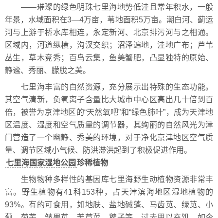
——璀璨的绿色明珠七里海地势低洼且常年积水，一般
年景，水域面积在3—4万亩，苇地面积5万亩。潮白河、蓟运
河与上游于桥水库相连，永定新河、北京排污河与之相通。
区域内，河道纵横，沟汊交织；沼泽遍地，洼地广布；芦苇
丛生，草木竞秀；百鸟云集，鱼美蟹肥，凸显独特的原始、
静谧、秀丽、朦胧之美。
七里海丰富的自然资源，充分展示出特殊的生态功能。
其空气清新，负氧离子含量比大城市中心区高出几十倍到百
倍，被誉为京津地区的“天然氧吧”和“绿色肺叶”，成为天津地
区温度、湿度和空气质量的调节器，其绚丽的自然风光为津
门营造了一个幽静、秀美的环境，对于净化京津地区空气质
量、调节区域小气候、防洪滞洪起到了积极促进作用。
七里海国家湿地公园
珍稀植物
生物物种多样性的基因库七里海野生动植物资源非常丰
富。野生植物有41科153种，占天津滨海地区湿地植物的
93%。有的可食用，如地肤、盐地碱蓬、马齿苋、绿苋、小
蓟、菊芋、皱果苋、苦苣菜、稗子等，过去用以充饥，如今