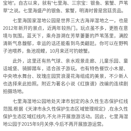
宝地”。自古以来，就有“七里海、三宗宝：银鱼、紫蟹、芦苇
草”之说。七里海盛产的银鱼、紫蟹，明清时曾是宫廷贡品。
七里海国家湿地公园是世界三大古海岸湿地之一，也是
2012年新开的景点，近两年较热门。玩点虽不多，更胜在意
境与氛围。蓝天下，乘舟游溯在芳草萋萋的芦苇荡里，满腔
清新气息馥郁，幸运的话还能看到鸟类翩跹。你可以在野鸭
子池喂养，鱼池观鲤，10月来还可钓螃蟹。
此外，这里还有热气球、亲水观景走廊、儿童乐园、童
话城堡、骑脚踏车，适合孩子游玩。也有特色餐饮小木屋、
中央喷水舞台、玫瑰庄园赏浪漫花海组成的美景，不少新人
也选择来此拍照。附近为著名小说《红旗谱》改编的连续剧
拍摄场地。
七里海湿地公园地处天津市划定的永久性生态保护红线
范围,根据《天津市永久性保护生态区域管理规定》,在永久性
保护生态区域红线内,不允许开展旅游活动。因此，七里海湿
地公园于2015年9月关停,今后不再开展旅游运营。