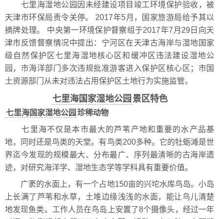
七里海湿地公园因未经建设项目竣工环境保护验收，被
天津市环保局责令关停。 2017年5月，国家旅游局给予其以
摘牌处理。 中央第一环境保护督察组于2017年7月29日向天
津市反馈督察情况中提出：宁河区在天津古海岸与湿地国家
级自然保护区七里海湿地核心区和缓冲区违法建设湿地公
园，市海洋部门多次违规批准游客进入保护区核心区；市国
土资源部门从未对违法占用保护区土地行为实施监管。
七里海国家湿地公园
景区特色
七里海国家湿地公园
珍稀动物
七里海不仅是本市最大的芦苇产地和重要的水产品基
地，同时还是鸟类的天堂。有鸟类200多种。它的牡蛎滩是世
界迄今发现的规模最大、分布最广、序列最清晰的古海岸遗
迹，对研究海洋学、湿地生态学等学科具有重要价值。
广袤的水面上，有一个占地150亩的兴坨水库鸟岛。小岛
上长满了芦苇和水草，土堆边缘浅浅的水面，能让鸟儿清楚
地发现鱼类。工作人员在鸟岛上安置了8个摄像头，经过一年