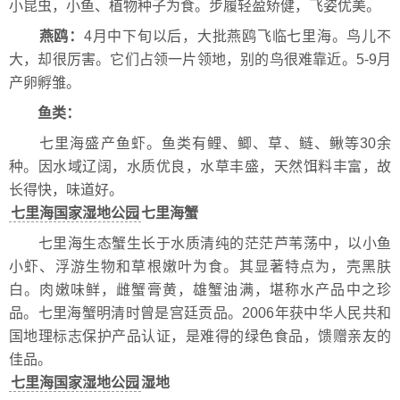
小昆虫，小鱼、植物种子为食。步履轻盈矫健，飞姿优美。
燕鸥：
4月中下旬以后，大批燕鸥飞临七里海。鸟儿不
大，却很厉害。它们占领一片领地，别的鸟很难靠近。5-9月
产卵孵雏。
鱼类：
七里海盛产鱼虾。鱼类有鲤、鲫、草、鲢、鳅等30余
种。因水域辽阔，水质优良，水草丰盛，天然饵料丰富，故
长得快，味道好。
七里海国家湿地公园
七里海蟹
七里海生态蟹生长于水质清纯的茫茫芦苇荡中，以小鱼
小虾、浮游生物和草根嫩叶为食。其显著特点为，壳黑肤
白。肉嫩味鲜，雌蟹膏黄，雄蟹油满，堪称水产品中之珍
品。七里海蟹明清时曾是宫廷贡品。2006年获中华人民共和
国地理标志保护产品认证，是难得的绿色食品，馈赠亲友的
佳品。
七里海国家湿地公园
湿地