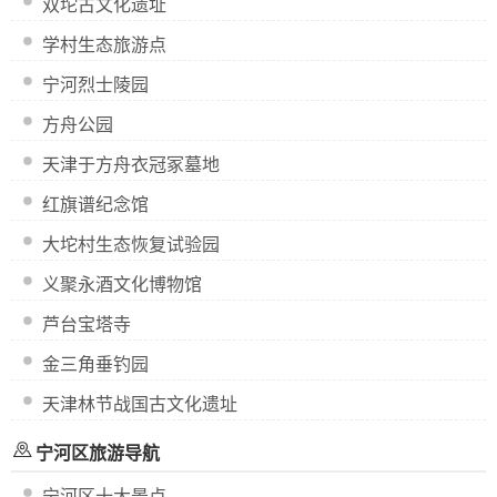
双坨古文化遗址
学村生态旅游点
宁河烈士陵园
方舟公园
天津于方舟衣冠冢墓地
红旗谱纪念馆
大坨村生态恢复试验园
义聚永酒文化博物馆
芦台宝塔寺
金三角垂钓园
天津林节战国古文化遗址
宁河区旅游导航
宁河区十大景点