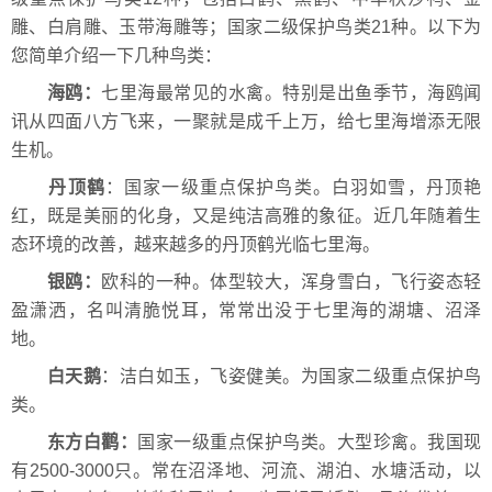
雕、白肩雕、玉带海雕等；国家二级保护鸟类21种。以下为
您简单介绍一下几种鸟类：
海鸥：
七里海最常见的水禽。特别是出鱼季节，海鸥闻
讯从四面八方飞来，一聚就是成千上万，给七里海增添无限
生机。
丹顶鹤
：国家一级重点保护鸟类。白羽如雪，丹顶艳
红，既是美丽的化身，又是纯洁高雅的象征。近几年随着生
态环境的改善，越来越多的丹顶鹤光临七里海。
银鸥：
欧科的一种。体型较大，浑身雪白，飞行姿态轻
盈潇洒，名叫清脆悦耳，常常出没于七里海的湖塘、沼泽
地。
白天鹅
：洁白如玉，飞姿健美。为国家二级重点保护鸟
类。
东方白鹳：
国家一级重点保护鸟类。大型珍禽。我国现
有2500-3000只。常在沼泽地、河流、湖泊、水塘活动，以