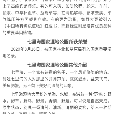
上了高级宾馆餐桌。有的可入药，如曼陀罗、蛇床、车前、
酸浆、中华补血草、益母草等，在清热解毒、镇咳去痰、平
气降压等方面颇具疗效。有的更为珍稀，如野大豆被列入
《中国稀有濒危植物》红皮书；而野绿豆则是培育优良品种
的重要基因植物。
七里海国家湿地公园
所获荣誉
2020年3月16日，被国家林业和草原局列入国家重要湿
地名录。
七里海国家湿地公园其他介绍
七里海，一个富有诗意的名子，一个风光旖旎的地方。
到过七里海的人对那里的莽莽芦荡，粼粼碧水，蓝天飞鸟，
美鱼肥蟹，无不留下美好而深刻的印象。
七里海湿地大面积的苇海、水域，充溢着一种“野”味：野
水，野草，野鸟，野景，野情，野趣。可以说是自然天成，
原生状态，别具一番清纯、清新、清丽的姿容，给人一种恬