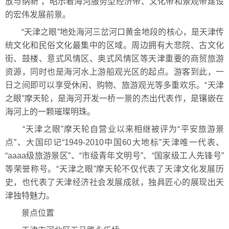
放与纳新”，昭示着海河服务型经济带、文化带和景观带建设
的宏伟发展前景。
“天津之眼”地处海河三岔河口黄金地段的核心，是天津传
统文化和民俗文化最集中的区域。周边拥有大悲院、古文化
街、鼓楼、意式风情区、奥式风情区等天津重要的商贸旅游
资源，同时也是海河水上游船观光区的起点。游客到此，一
日之间即可以享受休闲、购物、旅游观光等多重欢乐。“天津
之眼”摩天轮，是海河开发一桥一景的杰出代表作，是镶嵌在
海河上的一颗璀璨明珠。
“天津之眼”摩天轮自营业以来相继被评为“平安旅游景
点”、大国印记“1949-2010中国60大地标”天津唯一代表、
“aaaa级旅游景区”、“市级青年文明号”、“国家级工人先锋号”
等荣誉称号。“天津之眼”摩天轮不仅代表了天津文化发展历
史，也代表了天津经济社会发展成就，独具匠心的展现出天
津独特魅力。
景点位置