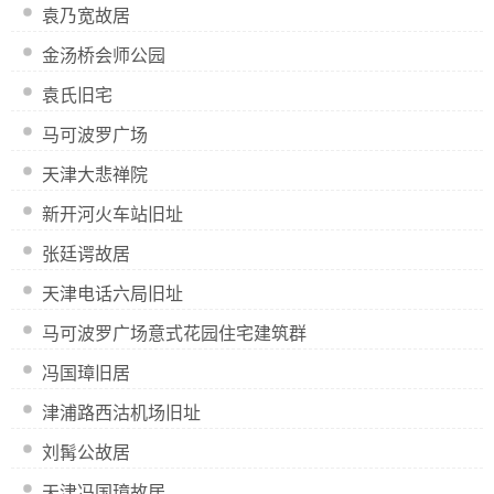
袁乃宽故居
金汤桥会师公园
袁氏旧宅
马可波罗广场
天津大悲禅院
新开河火车站旧址
张廷谔故居
天津电话六局旧址
马可波罗广场意式花园住宅建筑群
冯国璋旧居
津浦路西沽机场旧址
刘髯公故居
天津冯国璋故居