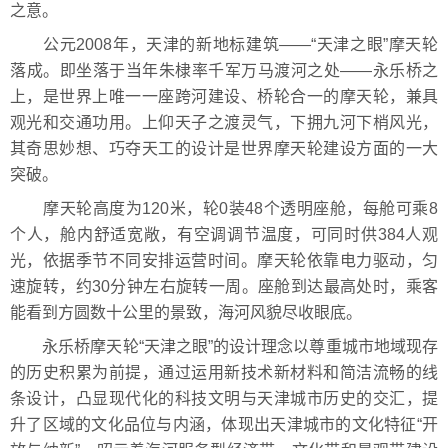
之意。
公元2008年，天津的新地标建筑——“天津之眼”摩天轮
落成。即坐落于当年朱棣率千军万马渡河之处——永乐桥之
上，是世界上唯一一座跨河建设、桥轮合一的摩天轮，兼具
观光和交通功用。上仰天子之渡灵气，下拥九河下梢风光，
其奇思妙想、巧夺天工的设计是世界摩天轮建设方面的一大
突破。
摩天轮高度为120米，轮0装48个透明座舱，每舱可乘8
个人，舱内舒适宽敞，有空调调节温度，可同时供384人观
光，依据季节不同安排运营时间。摩天轮依靠电力驱动，匀
速旋转，约30分钟左右旋转一周。座舱到达最高处时，乘客
能看到方圆数十公里的景致，海河风貌尽收眼底。
永乐桥摩天轮“天津之眼”的设计理念以尊重城市地域现存
的历史积累为前提，通过运用新技术新材料和简洁流畅的线
条设计，凸显现代化的科技文明与天津城市历史的交汇，提
升了区域的文化品位与内涵，体现出天津城市的文化特征“开