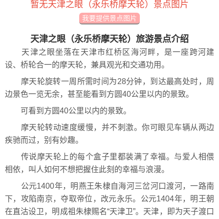
暂无天津之眼（永乐桥摩天轮）景点图片
我要提供景点图片
天津之眼（永乐桥摩天轮）旅游景点介绍
天津之眼坐落在天津市红桥区海河畔，是一座跨河建
设、桥轮合一的摩天轮，兼具观光和交通功用。
摩天轮旋转一周所需时间为28分钟，到达最高处时，周
边景色一览无余，甚至能看到方圆40公里以内的景致。
可看到方圆40公里以内的景致。
摩天轮转动速度缓慢，并不刺激。你可眼见车辆从两边
疾驰而过，别有妙趣。
传说摩天轮上的每个盒子里都装满了幸福。与爱人相偎
相依，叫人如何不想把握住此刻的幸福与浪漫。
公元1400年，明燕王朱棣自海河三岔河口渡河，一路南
下，攻陷南京，夺取帝位，改元永乐。公元1404年，明王朝
在直沽设卫，明成祖朱棣赐名“天津卫”。天津，即为天子渡口