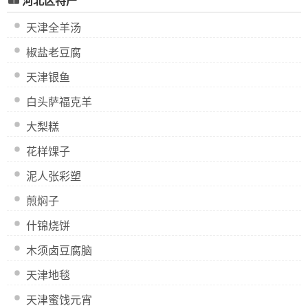
河北区特产
天津全羊汤
椒盐老豆腐
天津银鱼
白头萨福克羊
大梨糕
花样馃子
泥人张彩塑
煎焖子
什锦烧饼
木须卤豆腐脑
天津地毯
天津蜜饯元宵