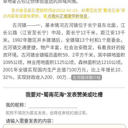
草地蒙古包让你体验遥远的异域风情。
景点信息最后更新时间@2022-02-23，如果您发现“蜀南花海”景
点内容有误或有更新，请
点我纠正或提供新信息
。
古河镇——一、基本情况古河镇位于长宁县东北面，江
长公路（江安至长宁）中段，距长宁12千米，距江安13千
米。1992年撤区并乡建镇后，全镇辖13个村和1个居委会。
古河镇交通便捷，物产丰富，社会治安稳定，有着良好的投
资环境。古河镇全镇幅员面积59．2平方千米，其中耕地面积
1095公顷，林业用地面积1125公顷，森林面积达1210公顷。
2001年全镇实现国内生产总值7100万元，比上年增长10．
32％，实现财政收入200．00万…
古河镇详细介绍
我要对“蜀南花海”发表赞美或吐槽
我的昵称：
昵称不填则为匿名发表，会降低审核的通过率。
请输入需要发表的内容：