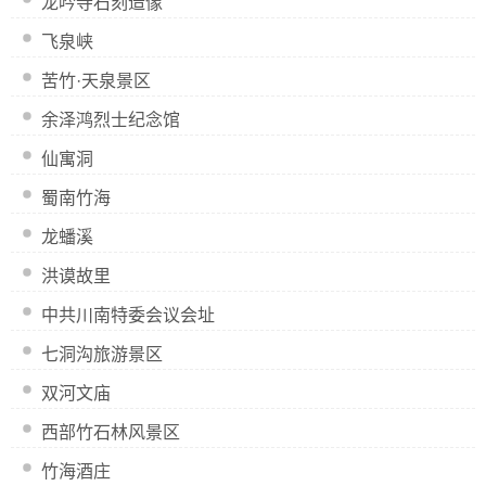
龙吟寺石刻造像
飞泉峡
苦竹·天泉景区
余泽鸿烈士纪念馆
仙寓洞
蜀南竹海
龙蟠溪
洪谟故里
中共川南特委会议会址
七洞沟旅游景区
双河文庙
西部竹石林风景区
竹海酒庄