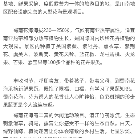
基地、鲜果采摘、度假露营为一体的旅游目的地，是川南地
区配套设施完善的大型花海景观项目。
蜀南花海海拔230—250米，气候有南亚热带属性，适宜
南亚热带和部分热带植物生长，是国际国内珍稀花卉植物的
大观园。景区内种植了美国紫薇、紫牡丹、薰衣草、紫荆
花、虞美人、波斯菊、黄花风铃、蓝花楹、龙柱碧桃、火龙
果、芒果、嘉宝果等100多个品种的花卉果类。
丰收时节，呼朋唤友，带着孩子，带着父母，到蜀南花
海采摘新鲜果蔬，既饱了眼福、口福，有学习了果蔬知识。
蜀南花海，芬芳诱人的花香让人心旷神怡，色彩斑斓的珍奇
果蔬更是令人流连忘返。
蜀南花海有丰富的休闲运动项目。淯江竹筏漂流，生态
刺激滑草，骑马，露营让你感受不一样的生态自然。白天，
绿野仙踪、植物迷宫让你体会精致的乡村生活。七星沙滩、