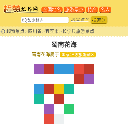
全国地名
旅游景点
特产
名人
搜索▷
超赞景点
四川省
宜宾市
长宁县旅游景点
>
>
>
蜀南花海
蜀南花海属于
国家4A级旅游景区