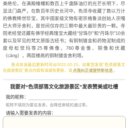
美绝伦，在满殿幢幡和数百上千盏酥油灯的光芒长明下，尽
显法门森严，在数百年历史长河中，色须寺收藏了数以万计
的佛教稀世珍宝，其中国家级文物有密宗格鲁派创始人宗嘎
巴大师牙舍利，是世间仅存的三颗中最大最珍贵的一颗。寺
院老经堂还藏有佛学经典瑰宝大藏经“甘珠尔”和“丹珠尔”10余
套以及罕见的梵文原版古经书；有铜制镀金和药物泥制成的
度母松觉玛等25尊佛像，760尊金像、铜像和伏藏
（cáng），两层楼高的铜制镀金舍利塔。
景点信息最后更新时间@2022-02-23，如果您发现“色须部落文
化旅游景区”景点内容有误或有更新，请
点我纠正或提供新信息
。
我要对“色须部落文化旅游景区”发表赞美或吐槽
我的昵称：
昵称不填则为匿名发表，会降低审核的通过率。
请输入需要发表的内容：