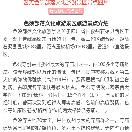
暂无色须部落文化旅游景区景点图片
我要提供景点图片
色须部落文化旅游景区旅游景点介绍
色须部落文化旅游景区位于四川省甘孜州石渠县西区工
委，处于青藏高原东南缘的川、青、藏三省区结合部，距离
石渠县县城30公里，距离玉树机场130公里，省道217直达景
区。
色须寺引是甘孜州最大的寺庙群之一，由100多个寺庙组
成。该寺珍藏数以万计的佛像、佛经，其中被称为藏区第二
大佛的弥勒佛雕像（高约19米），及两层楼高的铜制镀金舍
利塔，古印度名寺佛杖等最为珍贵。 色须寺院设显密宗两大
学院，下属5个康林（分院），15个真札（班），有良好的习
经制度，曾两次受到班禅大师等高僧、名流的高度赞扬。色
须寺是康区能授“格西”学位的两大格鲁派寺庙之一。
色须寺占地70余亩，是甘孜州最大的寺庙群之一，寺庙
建筑富有鲜明的民族特色，多为土木结构建筑，寺内壁画精