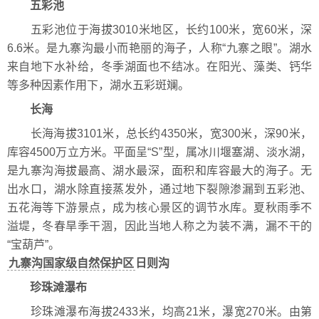
五彩池
五彩池位于海拔3010米地区，长约100米，宽60米，深
6.6米。是九寨沟最小而艳丽的海子，人称“九寨之眼”。湖水
来自地下水补给，冬季湖面也不结冰。在阳光、藻类、钙华
等多种因素作用下，湖水五彩斑斓。
长海
长海海拔3101米，总长约4350米，宽300米，深90米，
库容4500万立方米。平面呈“S”型，属冰川堰塞湖、淡水湖，
是九寨沟海拔最高、湖水最深，面积和库容最大的海子。无
出水口，湖水除直接蒸发外，通过地下裂隙渗漏到五彩池、
五花海等下游景点，成为核心景区的调节水库。夏秋雨季不
溢堤，冬春旱季干涸，因此当地人称之为装不满，漏不干的
“宝葫芦”。
九寨沟国家级自然保护区
日则沟
珍珠滩瀑布
珍珠滩瀑布海拔2433米，均高21米，瀑宽270米。由第