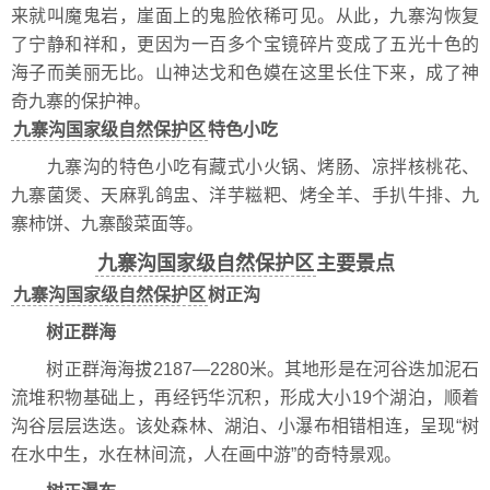
来就叫魔鬼岩，崖面上的鬼脸依稀可见。从此，九寨沟恢复
了宁静和祥和，更因为一百多个宝镜碎片变成了五光十色的
海子而美丽无比。山神达戈和色嫫在这里长住下来，成了神
奇九寨的保护神。
九寨沟国家级自然保护区
特色小吃
九寨沟的特色小吃有藏式小火锅、烤肠、凉拌核桃花、
九寨菌煲、天麻乳鸽盅、洋芋糍粑、烤全羊、手扒牛排、九
寨柿饼、九寨酸菜面等。
九寨沟国家级自然保护区
主要景点
九寨沟国家级自然保护区
树正沟
树正群海
树正群海海拔2187—2280米。其地形是在河谷迭加泥石
流堆积物基础上，再经钙华沉积，形成大小19个湖泊，顺着
沟谷层层迭迭。该处森林、湖泊、小瀑布相错相连，呈现“树
在水中生，水在林间流，人在画中游”的奇特景观。