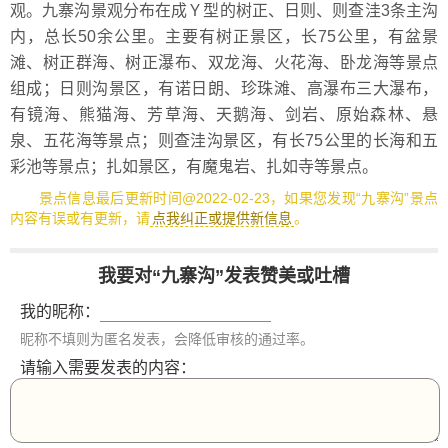
观。九寨沟景观分布在成Ｙ型的树正、日则、则查洼3条主沟
内，总长50余公里。主要有树正景区，长75公里，有盆景
滩、树正群海、树正瀑布、双龙海、火花海、卧龙海等景点
组成；日则沟景区，有诺日朗、珍珠滩、高瀑布三大瀑布，
有镜海、熊猫海、芳草海、天鹅海、剑岩、原始森林、悬
泉、五花海等景点；则查洼沟景区，有长75公里的长海和五
彩池等景点；扎如景区，有魔鬼岩、扎如寺等景点。
景点信息最后更新时间@2022-02-23，如果您发现“九寨沟”景点
内容有误或有更新，请
点我纠正或提供新信息
。
我要对“九寨沟”发表赞美或吐槽
我的昵称：
昵称不填则为匿名发表，会降低审核的通过率。
请输入需要发表的内容：