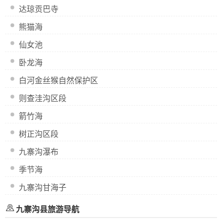
达琼贡巴寺
熊猫海
仙女池
卧龙海
白河金丝猴自然保护区
则查洼沟区段
箭竹海
树正沟区段
九寨沟瀑布
季节海
九寨沟甘海子
九寨沟县旅游导航