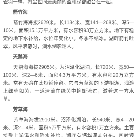
雀羽一样，将尘世间最美丽的蓝和绿都融合在一起。
箭竹海
箭竹海海拔2629米。长1184米、宽144—268米、深5—
10米，面积15.1万平方米，有水容积93万立方米。地下有稳
定的地下水补给，水位年变化小，冬季不结冰。湖畔箭竹吐
翠，风平浪静时，湖水倒影迷人。
天鹅海
天鹅海海拔2905米。为沼泽化湖泊，长720米、宽50—
100米、深2—6米，面积4.3万平方米，有水容积20万立方
米。常有天鹅在此短暂停留。它与芳草海的下游相连，浅滩
上绿草如茵，一道清流在绿茵中蜿蜒流过，滋着这一方水
草。
芳草海
芳草海海拔2910米。沼泽化湖泊，长540米、宽4—20
米、深2—4米，面积5万平方米，有水容积1万立方米。主要
接受上游溪水和降水补给，湖底有钙华漏斗分布。四时观