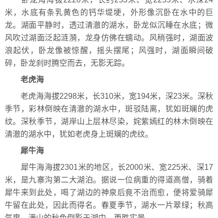
米，水底有条乳黄色的钙华堤埂，外形像沉卧在水中的巨
龙。湖面平静时，透过清澈的湖水，卧龙似沉睡在水底；微
风吹过湖面泛起涟漪，龙身仿佛在蠕动。风稍强时，湖面波
浪起伏，卧龙像被惊醒，摇头摆尾；风强时，湖面瞬间破
碎，卧龙刹时腾空而去，无影无踪。
老虎海
老虎海海拔2298米，长310米，宽194米，深23米。深秋
季节，彩林倒映在清澈的湖水中，斑驳陆离，犹如斑斓的虎
纹。深秋季节，湖岸山上层林尽染，姹紫嫣红的林木倒映在
清澈的湖水中，犹如老虎身上斑斓的虎纹。
犀牛海
犀牛海海拔2301米的地区，长2000米、宽225米、深17
米，是九寨沟第二大湖泊。据说一位病重的得道高僧，骑着
犀牛来到此处，喝了湖边的神泉后竟不治而愈，便将爱骑犀
牛留在此处，因此而得名。春夏季节，湖水一片翠绿；秋高
气爽，满山的秋色倒影于湖中，更胜实景。