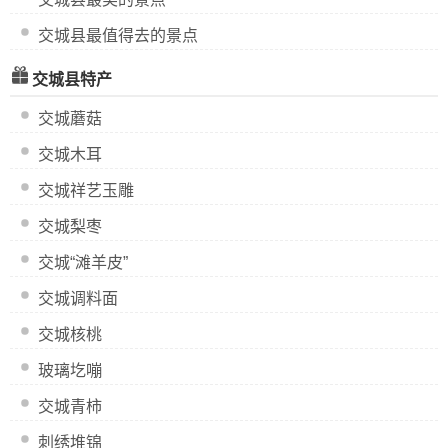
交城县最值得去的景点
交城县特产
交城蘑菇
交城木耳
交城祥艺玉雕
交城梨枣
交城“滩羊皮”
交城调料面
交城核桃
玻璃圪嘣
交城青柿
刺绣堆锦