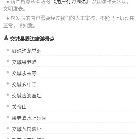
● 请严格尊从本站的
《用户行为规范》
及国家相关法规，
文明发表。
● 您发表的内容需要经过我们的人工审核，不能马上展现属
正常，请知悉。
交城县周边旅游景点
野珠沟龙堂洞
交城果老峰
交城永福寺
交城玄中寺
交城古瓷窑址
关帝山
果老峰水上乐园
交城瓦窑遗址