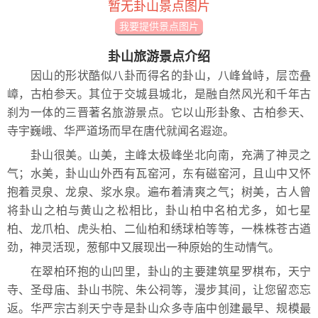
暂无卦山景点图片
我要提供景点图片
卦山旅游景点介绍
因山的形状酷似八卦而得名的卦山，八峰耸峙，层峦叠
嶂，古柏参天。其位于交城县城北，是融自然风光和千年古
刹为一体的三晋著名旅游景点。它以山形卦象、古柏参天、
寺宇巍峨、华严道场而早在唐代就闻名遐迩。
卦山很美。山美，主峰太极峰坐北向南，充满了神灵之
气；水美，卦山山外西有瓦窑河，东有磁窑河，且山中又怀
抱着灵泉、龙泉、浆水泉。遍布着清爽之气；树美，古人曾
将卦山之柏与黄山之松相比，卦山柏中名柏尤多，如七星
柏、龙爪柏、虎头柏、二仙柏和绣球柏等等，一株株苍古遒
劲，神灵活现，葱郁中又展现出一种原始的生动情气。
在翠柏环抱的山凹里，卦山的主要建筑星罗棋布，天宁
寺、圣母庙、卦山书院、朱公祠等，漫步其间，让您留恋忘
返。华严宗古刹天宁寺是卦山众多寺庙中创建最早、规模最