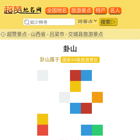
全国地名
旅游景点
特产
名人
搜索▷
超赞景点
山西省
吕梁市
交城县旅游景点
>
>
>
卦山
卦山属于
国家4A级旅游景区