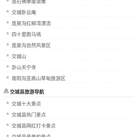
竖石佛摩崖造像
交城卧云庵
庞泉沟红柳湾漂流
四十里跑马墕
庞泉沟自然风景区
交城山
卦山天宁寺
南阳沟亚高山草甸旅游区
交城县旅游导航
交城十大景点
交城县热门景点
交城县网红打卡景点
交城县最美的景点