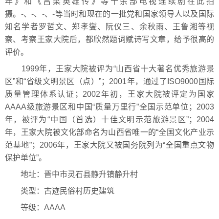
年》和《吕梁英雄传》等十余部电视连续剧在此拍
摄。-、-、-、-等当时和现在的一批党和国家领导人以及国际
知名学者罗哲文、郑孝燮、阮仪三、余秋雨、王鲁湘等视
察、考察王家大院后，都欣然题词赋诗写文章，给予很高的
评价。
1999年，王家大院被评为“山西省十大著名优秀旅游景
区”和“省级文明景区（点）”；2001年，通过了ISO9000国际
质量管理体系认证；2002年初，王家大院被评定为国家
AAAA级旅游景区和中国“质量万里行”全国示范单位；2003
年，被评为“中国（首选）十佳文明示范旅游景区”；2004
年，王家大院被文化部命名为山西省唯一的“全国文化产业示
范基地”；2006年，王家大院又被国务院列为“全国重点文物
保护单位”。
地址：晋中市灵石县静升镇静升村
类型：古迹民俗村历史建筑
等级：AAAA