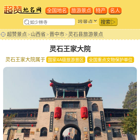
全国地名
旅游景点
特产
名人
搜索▷
超赞景点
山西省
晋中市
灵石县旅游景点
>
>
>
灵石王家大院
灵石王家大院属于
国家4A级旅游景区
全国重点文物保护单位