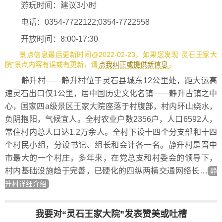
游玩时间：建议3小时
电话：0354-7722122;0354-7722558
开放时间：8:00-17:30
景点信息最后更新时间@2022-02-23，如果您发现“灵石王家大
院”景点内容有误或有更新，请
点我纠正或提供新信息
。
静升村——静升村位于灵石县城东12公里处，距大运高
速灵石出口仅1公里，居中国历史文化名镇——静升古镇之中
心，国家四a级景区王家大院座落于村腹部，村内环山绕水，
负阴抱阳，气候宜人。全村农业户数2356户，人口6592人，
常住村内总人口达1.2万余人。全村下设十四个分支部和十四
个村民小组，分设书记、组长和会计各一名。静升村是晋中
市最大的一个村庄。多年来，在党总支和村委会的领导下，
村内基础设施趋于完善，已硬化的四纵两横交通网络长…
静
升村详细介绍
我要对“灵石王家大院”发表赞美或吐槽