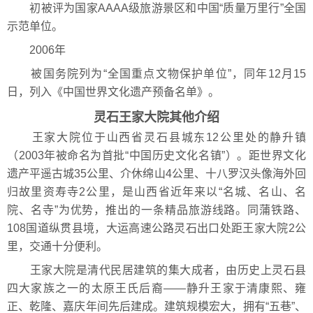
初被评为国家AAAA级旅游景区和中国“质量万里行”全国
示范单位。
2006年
被国务院列为“全国重点文物保护单位”，同年12月15
日，列入《中国世界文化遗产预备名单》。
灵石王家大院其他介绍
王家大院位于山西省灵石县城东12公里处的静升镇
（2003年被命名为首批“中国历史文化名镇”）。距世界文化
遗产平遥古城35公里、介休绵山4公里、十八罗汉头像海外回
归故里资寿寺2公里，是山西省近年来以“名城、名山、名
院、名寺”为优势，推出的一条精品旅游线路。同蒲铁路、
108国道纵贯县境，大运高速公路灵石出口处距王家大院2公
里，交通十分便利。
王家大院是清代民居建筑的集大成者，由历史上灵石县
四大家族之一的太原王氏后裔——静升王家于清康熙、雍
正、乾隆、嘉庆年间先后建成。建筑规模宏大，拥有“五巷”、