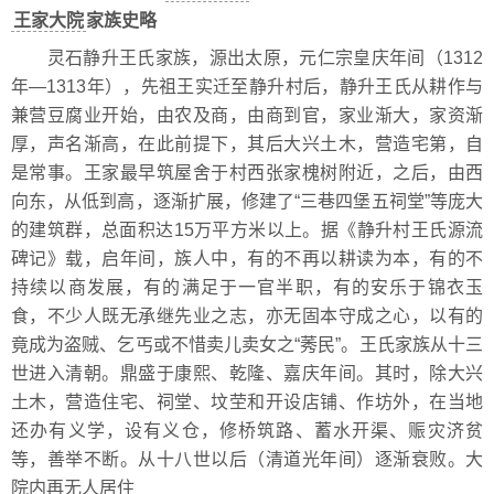
王家大院
家族史略
灵石静升王氏家族，源出太原，元仁宗皇庆年间（1312
年—1313年），先祖王实迁至静升村后，静升王氏从耕作与
兼营豆腐业开始，由农及商，由商到官，家业渐大，家资渐
厚，声名渐高，在此前提下，其后大兴土木，营造宅第，自
是常事。王家最早筑屋舍于村西张家槐树附近，之后，由西
向东，从低到高，逐渐扩展，修建了“三巷四堡五祠堂”等庞大
的建筑群，总面积达15万平方米以上。据《静升村王氏源流
碑记》载，启年间，族人中，有的不再以耕读为本，有的不
持续以商发展，有的满足于一官半职，有的安乐于锦衣玉
食，不少人既无承继先业之志，亦无固本守成之心，以有的
竟成为盗贼、乞丐或不惜卖儿卖女之“莠民”。王氏家族从十三
世进入清朝。鼎盛于康熙、乾隆、嘉庆年间。其时，除大兴
土木，营造住宅、祠堂、坟茔和开设店铺、作坊外，在当地
还办有义学，设有义仓，修桥筑路、蓄水开渠、赈灾济贫
等，善举不断。从十八世以后（清道光年间）逐渐衰败。大
院内再无人居住