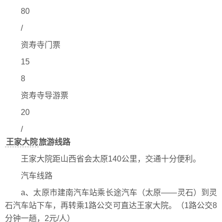
80
/
资寿寺门票
15
8
资寿寺导游票
20
/
王家大院
旅游线路
王家大院距山西省会太原140公里，交通十分便利。
汽车线路
a、太原市建南汽车站乘长途汽车（太原——灵石）到灵
石汽车站下车，再转乘1路公交可直达王家大院。（1路公交8
分钟一趟，2元/人）