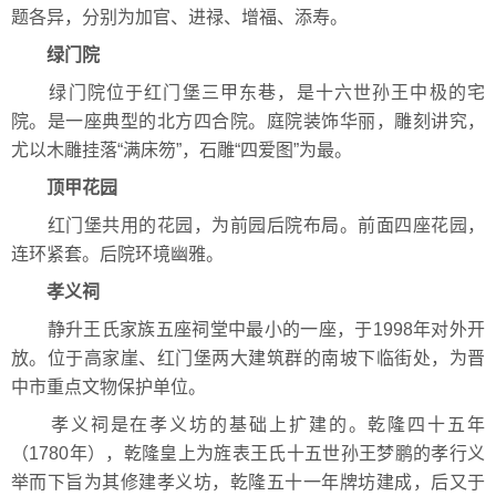
题各异，分别为加官、进禄、增福、添寿。
绿门院
绿门院位于红门堡三甲东巷，是十六世孙王中极的宅
院。是一座典型的北方四合院。庭院装饰华丽，雕刻讲究，
尤以木雕挂落“满床笏”，石雕“四爱图”为最。
顶甲花园
红门堡共用的花园，为前园后院布局。前面四座花园，
连环紧套。后院环境幽雅。
孝义祠
静升王氏家族五座祠堂中最小的一座，于1998年对外开
放。位于高家崖、红门堡两大建筑群的南坡下临街处，为晋
中市重点文物保护单位。
孝义祠是在孝义坊的基础上扩建的。乾隆四十五年
（1780年），乾隆皇上为旌表王氏十五世孙王梦鹏的孝行义
举而下旨为其修建孝义坊，乾隆五十一年牌坊建成，后又于