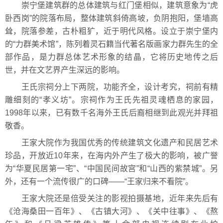
崇宁堡建筑群的总体建筑与红门堡相似，建筑意象为“虎
卧西岗”的院落布局，整体建筑斜倚高坡，负阴抱阳，堡墙高
耸，院落参差，古朴粗犷，近于明代风格。设立于崇宁堡内
的“力群美术馆”，陈列着灵石籍当代著名版画家力群先生的全
部作品，是力群总体艺术形象的结晶，它将历史地传之后
世，并在文艺界产生深远的影响。
王氏宗祠分上下两院，功能齐全，设计考究，祠前有精
雕细刻的“孝义坊”。宗祠作为王氏先祖灵魂栖息的家园，
1998年以来，已有数千名海外王氏后裔相继到此观光并拜祖
敬香。
王家大院作为我国优秀的传统建筑文化遗产和民居艺术
珍品，开放近10年来，在海内外产生了极大的影响，被广誉
为“华夏民居第一宅”、“中国民间故宫”和“山西的紫禁城”。另
外，还有一个流传很广的口碑——“王家归来不看院”。
王家大院还是倍受关注的影视拍摄基地，近年来先后有
《沧海桑田一百年》、《古镇大河》、《关中往事》、《熬