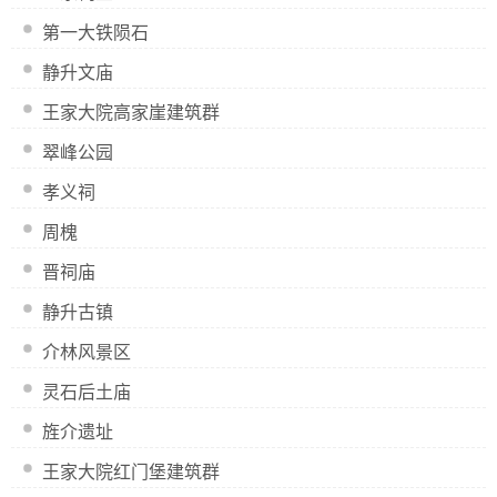
第一大铁陨石
静升文庙
王家大院高家崖建筑群
翠峰公园
孝义祠
周槐
晋祠庙
静升古镇
介林风景区
灵石后土庙
旌介遗址
王家大院红门堡建筑群