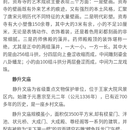
刹，资寿寺的艺术成就主要表现三个方面：一是壁画。资寿
寺的壁画既有外来艺术的痕迹，又有强烈的本土风格，汇聚
了唐宋元明历代不同特征的大量壁画。二是明代彩塑。资寿
寺有大小塑像150余尊，其中大的3米有余，小的不足10厘
米，无论是表情动作、衣饰着装，还是着色用彩都刻画的非
常细腻。三是药师佛殿的藻井。药师殿殿顶的装饰堪称一
绝，尤其是正中的两组藻井，一大一小，一方一长。其中大
的是由256组斗拱，分四层向上叠涩收缩而成，中间雕刻鎏金
八卦蟠龙；小的由100组斗拱分两层叠涩而成，中间为二龙戏
珠。
静升文庙
静升文庙为省级重点文物保护单位，位于王家大院风景
区内。始建于元惠宗至元二年（公元1336年），已有近700
多年的历史，是一座乡村文庙。
静升文庙规模虽小，面积仅3500平方米,却有棂星门、泮
池、状元桥、大成门、大成殿、尊经阁等一系列的建筑，并
配有被称为“天下第一壁”的双面镂空石雕“鲤鱼跃龙门”午壁。