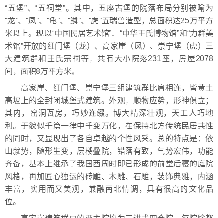
“五堡”、“五祠堂”。其中，五座古堡的院落布局分别被喻为
“龙”、“凤”、“龟”、“鳞”、“虎”五瑞兽造型，总面积达25万平方
米以上。现以“中国民居艺术馆”、“中华王氏博物馆”和“力群美
术馆”开放的红门堡（龙）、高家崖（凤）、崇宁堡（虎）三
大建筑群和王氏宗祠等，共有大小院落231座，房屋2078
间，面积8万平方米。
高家崖、红门堡、崇宁堡三组建筑群比肩相连，皆黄土
高坡上的全封闭城堡式建筑。外观，顺物应势，形神俱立；
其内，窑洞瓦房，巧妙连缀。博大精深壮观，天工人巧地
利。于貌似千篇一律中千变万化，在保持北方传统民居共性
的同时，又显现出了各自卓越的个性风采。总的特点是：依
山就势，随形生变，层楼叠院，错落有致，气势宏伟，功能
齐备，基本上继承了我国西周时即已形成的前堂后寝的庭院
风格，再加匠心独运的砖雕、木雕、石雕，装饰典雅，内涵
丰富，实用而又美观，兼融南北情调，具有很高的文化品
位。