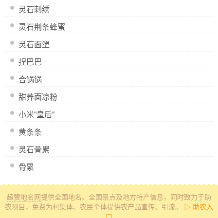
灵石刺绣
灵石荆条蜂蜜
灵石面塑
捏巴巴
合锅锅
甜荞面凉粉
小米“皇后“
黄条条
灵石骨累
骨累
超赞地名网
提供全国地名、全国景点及地方特产信息
，同时致力于助
农项目，免费为村集体、农民个体提供农产品宣传、引流。
▷ 助农入
口