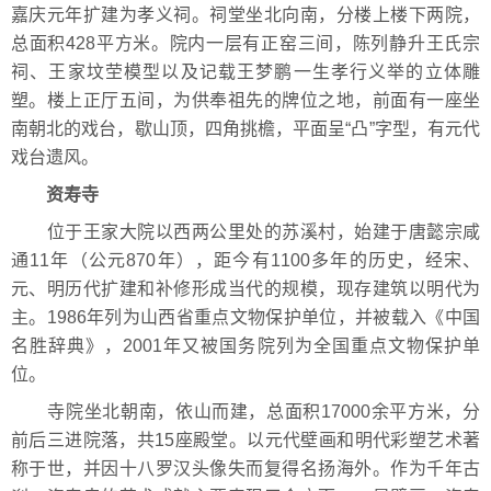
嘉庆元年扩建为孝义祠。祠堂坐北向南，分楼上楼下两院，
总面积428平方米。院内一层有正窑三间，陈列静升王氏宗
祠、王家坟茔模型以及记载王梦鹏一生孝行义举的立体雕
塑。楼上正厅五间，为供奉祖先的牌位之地，前面有一座坐
南朝北的戏台，歇山顶，四角挑檐，平面呈“凸”字型，有元代
戏台遗风。
资寿寺
位于王家大院以西两公里处的苏溪村，始建于唐懿宗咸
通11年（公元870年），距今有1100多年的历史，经宋、
元、明历代扩建和补修形成当代的规模，现存建筑以明代为
主。1986年列为山西省重点文物保护单位，并被载入《中国
名胜辞典》，2001年又被国务院列为全国重点文物保护单
位。
寺院坐北朝南，依山而建，总面积17000余平方米，分
前后三进院落，共15座殿堂。以元代壁画和明代彩塑艺术著
称于世，并因十八罗汉头像失而复得名扬海外。作为千年古