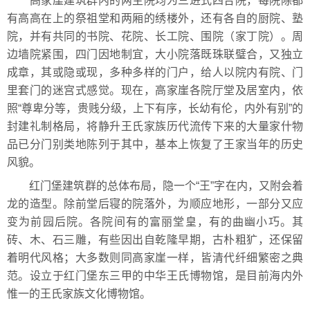
高家崖建筑群内的两主院均为三进式四合院，每院除都
有高高在上的祭祖堂和两厢的绣楼外，还有各自的厨院、塾
院，并有共同的书院、花院、长工院、围院（家丁院）。周
边墙院紧围，四门因地制宜，大小院落既珠联璧合，又独立
成章，其或隐或现，多种多样的门户，给人以院内有院、门
里套门的迷宫式感觉。现在，高家崖各院厅堂及居室内，依
照“尊卑分等，贵贱分级，上下有序，长幼有伦，内外有别”的
封建礼制格局，将静升王氏家族历代流传下来的大量家什物
品已分门别类地陈列于其中，基本上恢复了王家当年的历史
风貌。
红门堡建筑群的总体布局，隐一个“王”字在内，又附会着
龙的造型。除前堂后寝的院落外，为顺应地形，一部分又应
变为前园后院。各院间有的富丽堂皇，有的曲幽小巧。其
砖、木、石三雕，有些因出自乾隆早期，古朴粗犷，还保留
着明代风格；大多数则同高家崖一样，皆清代纤细繁密之典
范。设立于红门堡东三甲的中华王氏博物馆，是目前海内外
惟一的王氏家族文化博物馆。