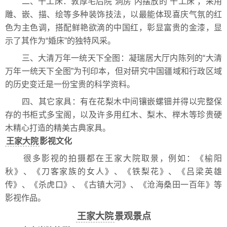
二、千工床：敦厚宅后院“洞房”内摆放的“千工床”，采用
雕、嵌、描、绘等多种装饰技法，以最能体现喜庆气氛的红
色为主色调，搭配鲜艳欲滴的中国红，彰显富贵的金漆，显
示了其作为“婚床”的独特风采。
三、大清万年一统天下全图：凝瑞居大厅内陈列的“大清
万年一统天下全图”为刊印本，但对研究中国疆域和行政区域
的历史变迁是一份宝贵的科学资料。
四、其它家具：有在花梨木中间镶嵌螺钿并得以完整保
存的书柜式多宝阁，以及许多用红木、梨木、榉木等珍贵硬
木精心打造的精美古典家具。
王家大院
影视文化
很多影视的拍摄都在王家大院取景，例如：《榆阳
秋》、《刀客家族的女人》、《铁梨花》、《吕梁英雄
传》、《杀虎口》、《古镇大河》、《沧海桑田一百年》等
影视作品。
王家大院
景观景点