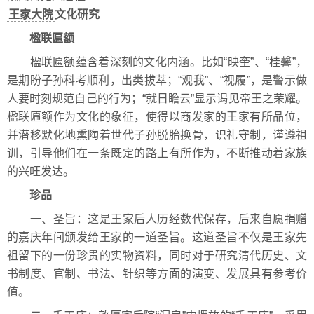
王家大院
文化研究
楹联匾额
楹联匾额蕴含着深刻的文化内涵。比如“映奎”、“桂馨”，
是期盼子孙科考顺利，出类拔萃；“观我”、“视履”，是警示做
人要时刻规范自己的行为；“就日瞻云”显示谒见帝王之荣耀。
楹联匾额作为文化的象征，使得以商发家的王家有所品位，
并潜移默化地熏陶着世代子孙脱胎换骨，识礼守制，谨遵祖
训，引导他们在一条既定的路上有所作为，不断推动着家族
的兴旺发达。
珍品
一、圣旨：这是王家后人历经数代保存，后来自愿捐赠
的嘉庆年间颁发给王家的一道圣旨。这道圣旨不仅是王家先
祖留下的一份珍贵的实物资料，同时对于研究清代历史、文
书制度、官制、书法、针织等方面的演变、发展具有参考价
值。