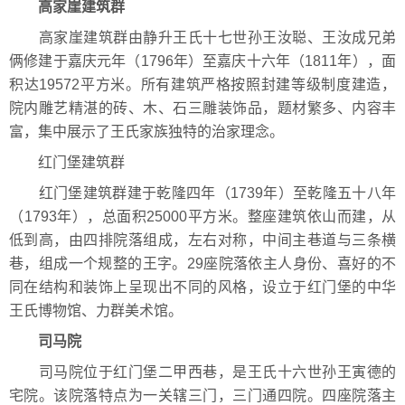
高家崖建筑群
高家崖建筑群由静升王氏十七世孙王汝聪、王汝成兄弟
俩修建于嘉庆元年（1796年）至嘉庆十六年（1811年），面
积达19572平方米。所有建筑严格按照封建等级制度建造，
院内雕艺精湛的砖、木、石三雕装饰品，题材繁多、内容丰
富，集中展示了王氏家族独特的治家理念。
红门堡建筑群
红门堡建筑群建于乾隆四年（1739年）至乾隆五十八年
（1793年），总面积25000平方米。整座建筑依山而建，从
低到高，由四排院落组成，左右对称，中间主巷道与三条横
巷，组成一个规整的王字。29座院落依主人身份、喜好的不
同在结构和装饰上呈现出不同的风格，设立于红门堡的中华
王氏博物馆、力群美术馆。
司马院
司马院位于红门堡二甲西巷，是王氏十六世孙王寅德的
宅院。该院落特点为一关辖三门，三门通四院。四座院落主