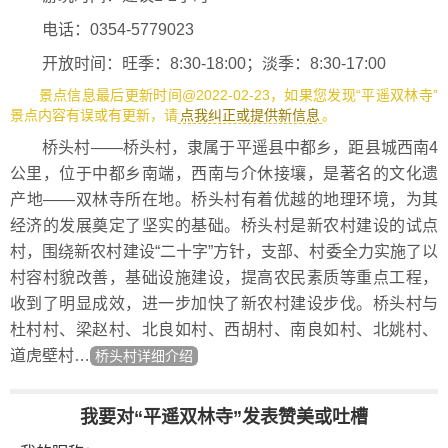
电话：0354-5779023
开放时间：旺季：8:30-18:00；淡季：8:30-17:00
景点信息最后更新时间@2022-02-23，如果您发现“平遥双林寺”
景点内容有误或有更新，请
点我纠正或提供新信息
。
桥头村——桥头村，隶属于平遥县中都乡，距县城西南4
公里，位于中都乡南端，西南与介休接壤，是著名的文化遗
产地——双林寺所在地。桥头村有着优越的地理环境，为其
经济的发展奠定了坚实的基础。桥头村是新农村建设的试点
村，围绕新农村建设“二十字”方针，支部、村委全力实施了以
村容村貌改善，基础设施建设，提高农民素质等重点工程，
收到了明显成效，进一步加快了新农村建设步伐。桥头村与
杜村村、梁赵村、北良如村、西胡村、南良如村、北姚村、
道虎壁村…
桥头村详细介绍
我要对“平遥双林寺”发表赞美或吐槽