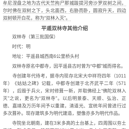
牟尼涅盘之地为古代天竺拘尸那城跋提河旁沙罗双树之间，
尔时佛在双树之下，头北面西，右胁而卧，圆寂升天，四边
双树顿开白花，称为“双林入灭”。
平遥双林寺其他介绍
双林寺（第三批国保）
时代：明
地址：平遥县城西南6公里桥头村
双林寺原名中都寺，因平遥县古时曾为“中都”城而得名。
寺创建年代待考，据寺内现存北宋大中祥符四年（1011
年）《姑姑之碑》记载，中都寺创建于北齐武平二年（571
年），后毁于兵火，宋时修葺一新，并取佛经上“佛陀双林入
灭”之说，更名为“双林寺”。以后明景泰、天顺、弘治、正
德、嘉靖及万历年间予以重建，清道光、宣统年间曾进行过
多次葺补。现存建筑多为明代建造，塑像亦多为明代作品。
寺院坐北朝南，建在3米多高的土台基上，四周围以夯土