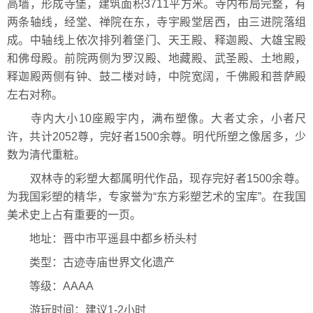
高墙，形成寺堡，建筑面积3711平方米。寺内布局完整，有
两条轴线，经堂、禅院在东，寺宇殿堂居西，由三进院落组
成。中轴线上依次排列着堡门、天王殿、释迦殿、大雄宝殿
和佛母殿。前院两侧为罗汉殿、地藏殿、武圣殿、土地殿，
释迦殿两侧有钟、鼓二楼对峙，中院宽阔，千佛殿和菩萨殿
左右对称。
寺内大小10座殿宇内，满布塑像。大者丈余，小者尺
许，共计2052尊，完好者1500余尊。明代所塑之像居多，少
数为清代重粧。
双林寺的彩塑大都属明代作品，现存完好者1500余尊。
为我国彩塑的精华，专家誉为“东方彩塑艺术的宝库”。在我国
美术史上占有重要的一页。
地址：晋中市平遥县中都乡桥头村
类型：古迹寺庙世界文化遗产
等级：AAAA
游玩时间：建议1-2小时