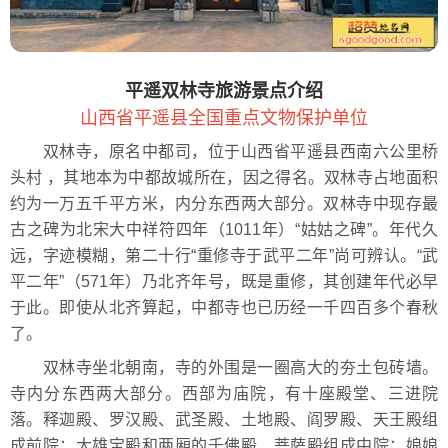
平遥双林寺旅游景点介绍
山西省平遥县全国重点文物保护单位
双林寺，原名中都司，位于山西省平遥县西南六公里桥
头村 ，其地本为中都故城所在，因之得名。双林寺占地面积
约为一万五千平方米，内分东西两大部分。双林寺中现存最
古之碑为北宋大中祥符四年（1011年）“姑姑之碑”。年代久
远，字迹模糊，第二十行“重修寺于武平二年”尚可辨认。“武
平二年”（571年）乃北齐年号，既是重修，其创建年代必早
于此。即使从北齐算起，中都寺也已历经一千四百多个春秋
了。
双林寺坐北朝南，寺的外围是一圈高大的夯土包砖墙。
寺内分东西两大部分。西部为庙院，有十座殿堂、三进院
落。释迦殿、罗汉殿、武圣殿、土地殿、阎罗殿、天王殿组
成前院；大雄宝殿和两厢的千佛殿、菩萨殿组成中院；娘娘