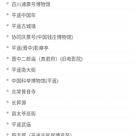
百川通票号博物馆
平遥中国年
平遥古城墙
协同庆票号(中国钱庄博物馆)
平遥(晋中)彰瘅亭
晋中二郎庙（真君府）(旧电影院)
平遥南大街
中国科举博物馆(平遥)
北常普音寺
长昇源
县太爷巡街
平遥武庙
蔚丰厚（平遥古民居博览苑）