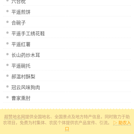
六合枕
平遥煎饼
合碗子
平遥手工绣花鞋
平遥红薯
长山药炒木耳
平遥碗托
郝温村酥梨
冠云风味狗肉
曹家熏肘
超赞地名网
提供全国地名、全国景点及地方特产信息
，同时致力于助
农项目，免费为村集体、农民个体提供农产品宣传、引流。
▷ 助农入
口