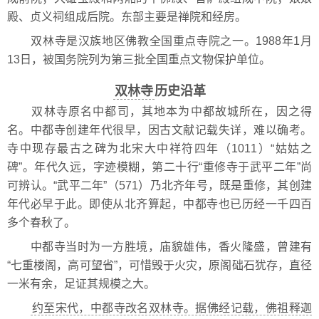
殿、贞义祠组成后院。东部主要是禅院和经房。
双林寺是汉族地区佛教全国重点寺院之一。1988年1月
13日，被国务院列为第三批全国重点文物保护单位。
双林寺
历史沿革
双林寺原名中都司，其地本为中都故城所在，因之得
名。中都寺创建年代很早，因古文献记载失详，难以确考。
寺中现存最古之碑为北宋大中祥符四年（1011）“姑姑之
碑”。年代久远，字迹模糊，第二十行“重修寺于武平二年”尚
可辨认。“武平二年”（571）乃北齐年号，既是重修，其创建
年代必早于此。即使从北齐算起，中都寺也已历经一千四百
多个春秋了。
中都寺当时为一方胜境，庙貌雄伟，香火隆盛，曾建有
“七重楼阁，高可望省”，可惜毁于火灾，原阁础石犹存，直径
一米有余，足证其规模之大。
约至宋代，中都寺改名双林寺。据佛经记载，佛祖释迦