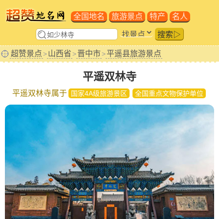
全国地名
旅游景点
特产
名人
搜索▷
超赞景点
山西省
晋中市
平遥县旅游景点
>
>
>
平遥双林寺
平遥双林寺属于
国家4A级旅游景区
全国重点文物保护单位