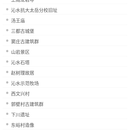
沁水抗大太岳分校旧址
汤王庙
三都古城堡
窦庄古建筑群
山岩景区
沁水石塔
赵树理故居
沁水示范牧场
西文兴村
郭壁村古建筑群
下川遗址
东峪村造像