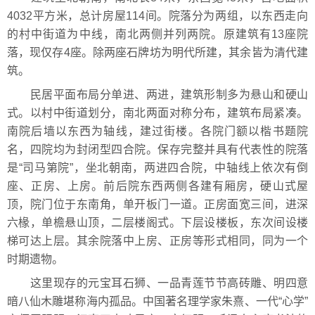
4032平方米，总计房屋114间。院落分为两组，以东西走向
的村中街道为中线，南北两侧并列两院。原建筑有13座院
落，现仅存4座。除两座石牌坊为明代所建，其余皆为清代建
筑。
民居平面布局分单进、两进，建筑形制多为悬山和硬山
式。以村中街道划分，南北两面对称分布，建筑布局紧凑。
南院后墙以东西为轴线，建过街楼。各院门额以楷书题院
名，四院均为封闭型四合院。保存完整并具有代表性的院落
是“司马第院”，坐北朝南，两进四合院，中轴线上依次有倒
座、正房、上房。前后院东西两侧各建有厢房，硬山式屋
顶，院门位于东南角，单开板门一道。正房面宽三间，进深
六椽，单檐悬山顶，二层楼阁式。下层设楼板，东次间设楼
梯可达上层。其余院落中上房、正房等形式相同，同为一个
时期遗物。
这里现存的元宝耳石狮、一品青莲节节高砖雕、明四意
暗八仙木雕堪称海内孤品。中国著名理学家朱熹、一代“心学”