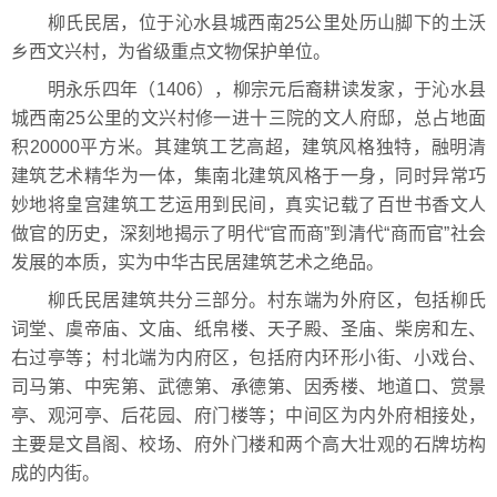
柳氏民居，位于沁水县城西南25公里处历山脚下的土沃
乡西文兴村，为省级重点文物保护单位。
明永乐四年（1406），柳宗元后裔耕读发家，于沁水县
城西南25公里的文兴村修一进十三院的文人府邸，总占地面
积20000平方米。其建筑工艺高超，建筑风格独特，融明清
建筑艺术精华为一体，集南北建筑风格于一身，同时异常巧
妙地将皇宫建筑工艺运用到民间，真实记载了百世书香文人
做官的历史，深刻地揭示了明代“官而商”到清代“商而官”社会
发展的本质，实为中华古民居建筑艺术之绝品。
柳氏民居建筑共分三部分。村东端为外府区，包括柳氏
词堂、虞帝庙、文庙、纸帛楼、天子殿、圣庙、柴房和左、
右过亭等；村北端为内府区，包括府内环形小街、小戏台、
司马第、中宪第、武德第、承德第、因秀楼、地道口、赏景
亭、观河亭、后花园、府门楼等；中间区为内外府相接处，
主要是文昌阁、校场、府外门楼和两个高大壮观的石牌坊构
成的内街。