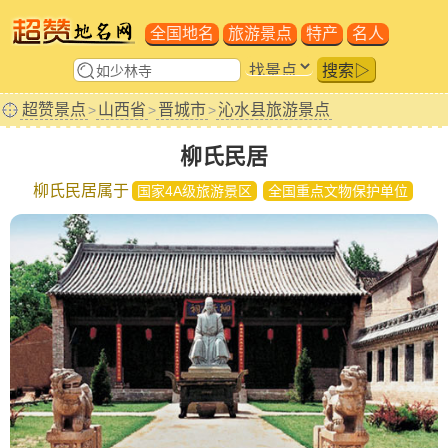
全国地名
旅游景点
特产
名人
搜索▷
超赞景点
山西省
晋城市
沁水县旅游景点
>
>
>
柳氏民居
柳氏民居属于
国家4A级旅游景区
全国重点文物保护单位