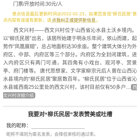
门票/开放时间:30元/人
景点信息最后更新时间@2022-02-23，如果您发现“柳氏民居”景
点内容有误或有更新，请
点我纠正或提供新信息
。
西文兴村——西文兴村位于山西省沁水县土沃乡境内。
以“柳氏民居”出名，该居所始建于明永乐年间，依山而建，起
势作“凤凰展翅”，总占地面积达30余亩。整个建筑大体分为外
府区、中部、内府区等三个部分。内府区为全封闭建筑，进
入内府区只有两门可通，其四角有小戏台、观河亭、赏景
亭、府门楼等。 唐代思想家、文学家柳宗元后人曾在山西沁
水县境内的“柳氏民居”聚居数百年。“柳氏民居”位于山西省沁
水县城西南25公里处的西文兴村，该村目前仅有50多户…
西
文兴村详细介绍
我要对“柳氏民居”发表赞美或吐槽
我的昵称：
昵称不填则为匿名发表，会降低审核的通过率。