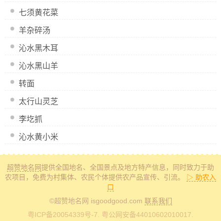
七须黄花菜
羊杂碎汤
沁水黑木耳
沁水黑山羊
转面
太行山灵芝
李圪抓
沁水黄小米
超赞地名网
提供全国地名、全国景点及地方特产信息
，同时致力于助
农项目，免费为村集体、农民个体提供农产品宣传、引流。
▷ 助农入
口
©超赞地名网 isgoodgood.com
联系我们
粤ICP备20054339号-7
. 粤公网安备44010602010017.