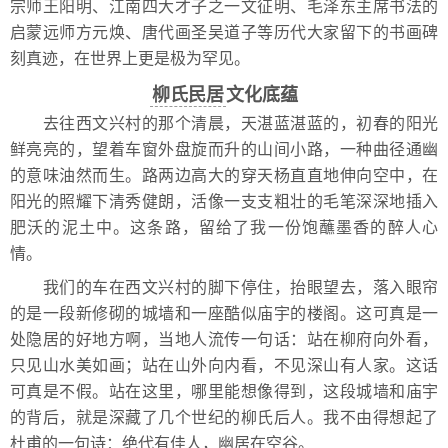
宗师王阳明、江南四大才子之一文征明、毛泽东主席书法的
启蒙远师方元焕、唐代画圣吴道子等历代大家留下的书画碑
刻真迹，在世界上更是极为罕见。
柳氏民居
文化底蕴
去往西文兴村的那个清晨，天湛蓝湛蓝的，初春的阳光
鲜亮亮的，望着车窗外盘旋而升的山间小路，一种曲径通幽
的意味油然而生。路两边高大的穿天杨直直地伸向空中，在
阳光的照耀下清秀健朗，活像一支支粗壮的毛笔深深地插入
肥沃的泥土中。这条路，留给了我一份饱蘸墨香的醉人心
情。
我们的车在西文兴村的脚下停住，抬眼望去，落入眼帘
的是一段新修砌的城墙和一座酷似庙宇的楼阁。这可真是一
处隐居的好地方啊，当地人流传一句话：站在柳府向外看，
只见山水美如画；站在山外向内看，不见深山有人家。这话
可真是不假。站在这里，哪里能想像得到，这段城墙和庙宇
的背后，就是深藏了几个世纪的柳氏后人。我不由得想起了
杜甫的一句诗：绝代有佳人，幽居在空谷。