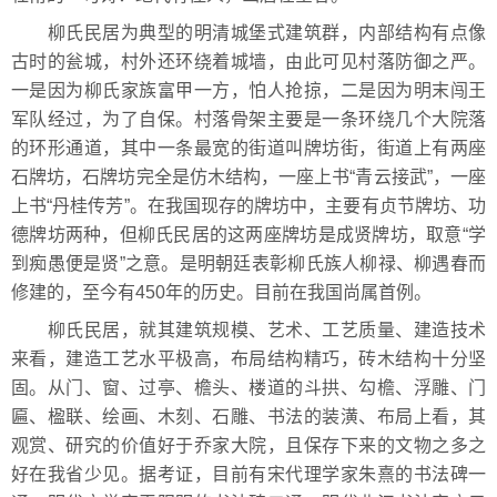
柳氏民居为典型的明清城堡式建筑群，内部结构有点像
古时的瓮城，村外还环绕着城墙，由此可见村落防御之严。
一是因为柳氏家族富甲一方，怕人抢掠，二是因为明末闯王
军队经过，为了自保。村落骨架主要是一条环绕几个大院落
的环形通道，其中一条最宽的街道叫牌坊街，街道上有两座
石牌坊，石牌坊完全是仿木结构，一座上书“青云接武”，一座
上书“丹桂传芳”。在我国现存的牌坊中，主要有贞节牌坊、功
德牌坊两种，但柳氏民居的这两座牌坊是成贤牌坊，取意“学
到痴愚便是贤”之意。是明朝廷表彰柳氏族人柳禄、柳遇春而
修建的，至今有450年的历史。目前在我国尚属首例。
柳氏民居，就其建筑规模、艺术、工艺质量、建造技术
来看，建造工艺水平极高，布局结构精巧，砖木结构十分坚
固。从门、窗、过亭、檐头、楼道的斗拱、勾檐、浮雕、门
匾、楹联、绘画、木刻、石雕、书法的装潢、布局上看，其
观赏、研究的价值好于乔家大院，且保存下来的文物之多之
好在我省少见。据考证，目前有宋代理学家朱熹的书法碑一