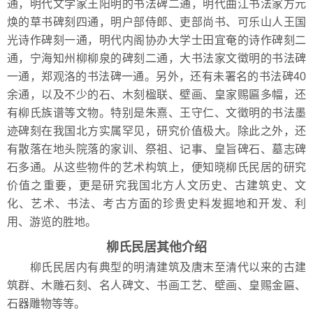
通，明代文学家王阳明的书法碑二通，明代曲江书法家方元
焕的草书碑刻四通，明户部侍郎、吏部尚书、可乐山人王国
光诗作碑刻一通，明代内阁协办大学士田宜奄的诗作碑刻二
通，宁海知州柳柳泉的碑刻二通，大书法家文徵明的书法碑
一通，郑观洛的书法碑一通。另外，还有未署名的书法碑40
余通，以及不少的石、木刻楹联、壁画、皇家赐匾多幅，还
有柳氏族谱等文物。特别是朱熹、王守仁、文徵明的书法墨
迹碑刻在我国北方实属罕见，研究价值极大。除此之外，还
有散落在地头院落的家训、祭祖、记事、皇旨碑石、墓志碑
石多通。从这些物件的艺术构筑上，便知晓柳氏民居的研究
价值之重要，更是研究我国北方人文历史、古建筑史、文
化、艺术、书法、考古方面的珍贵史料发掘地和开发、利
用、游览的胜地。
柳氏民居其他介绍
柳氏民居内有典型的明清建筑及唐末至清代以来的古建
筑群、木雕石刻、名人碑文、书画工艺、壁画、皇赐金匾、
石器雕物等等。