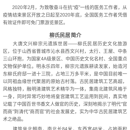
2020年2月，为致敬奋斗在抗“疫”一线的医务工作者，从
疫情结束景区开放之日起至2020年底，全国医务工作者凭借
有效证件即可免门票游览景区。
柳氏民居
简介
大唐文兴柳宗元遗族世居——柳氏民居历史文化旅游
区，位于山西省晋城市沁水县西文兴村，太行、王屋、中条
三山环抱，为国家4A级景区、中国历史文化名村、全国重点
文物保护单位。明永乐四年，柳宗元遗族耕读发家，始造河
东柳氏府邸一进十三院，占地三万多平米，是中国目前唯一
以同祖血缘世代聚居的原始古村落。古民居建筑工艺高超，
风格独特，融明清建筑艺术精华为一体，集南北建筑风格于
一身，同时异常巧妙地将皇宫建筑工艺运用到民间，真实地
记载了中国百世书香文人做官的历史，深刻地揭示了明代“官
而商”到清代”商而官”的社会发展史，实为中华古民居建筑艺
术之绝品。
建筑坐北朝南，南北长84米，东西宽48米，占地面积