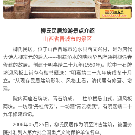
柳氏民居旅游景点介绍
山西省晋城市的景区
柳氏民居，位于山西晋城市沁水县西文兴村，是为唐代
大诗人柳宗元的后人------祖籍沁水的陕西华昌府通判柳遇春
修建的故居。创建于明嘉靖二十九年(1550年)。院中一石牌
坊迎风板上尚存有楷书题迹：“明嘉靖二十九年庚戌冬十月
立。”从现存民居建筑形制、风格上看，清代屡有修葺、增
建。
院内两座石牌坊，青石筑成，二柱单楼悬山式。迎风板
两块。一坊题“丹桂传芳”，一坊题“青云楼武”。有明嘉靖二十
九年修建题记。
2006年05月25日，柳氏民居作为明至清古建筑，被国务
院批准列入第六批全国重点文物保护单位名单。