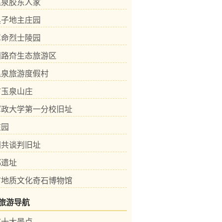
温泉胶东人家
黑子地主庄园
革命烈士陵园
国路夼生态旅游区
温泉旅游度假村
市玉泉山庄
军政大学第一分校旧址
庄园
国共谈判旧址
都遗址
市地质文化奇石博物馆
旅游导航
市十大景点