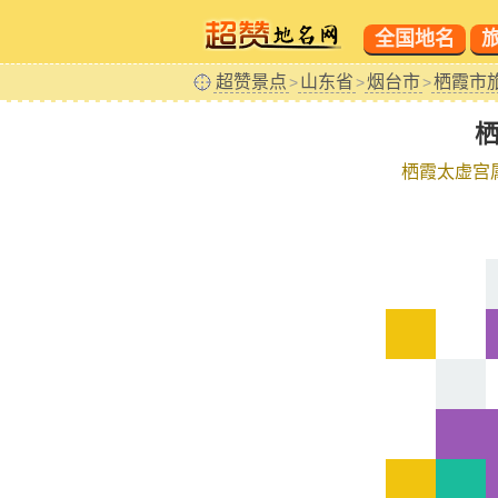
全国地名
超赞景点
山东省
烟台市
栖霞市
>
>
>
栖霞太虚宫