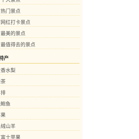
市热门景点
市网红打卡景点
市最美的景点
市最值得去的景点
特产
大香水梨
绿茶
羊排
壳鲍鱼
苹果
黑绒山羊
红富士苹果