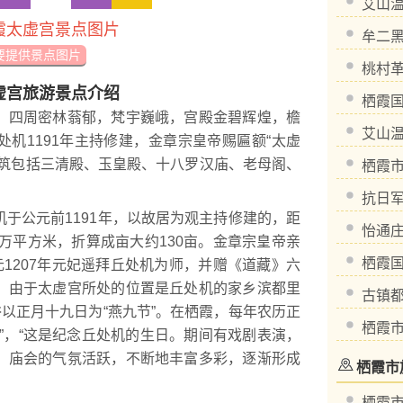
艾山
霞太虚宫景点图片
牟二
要提供景点图片
桃村
虚宫旅游景点介绍
栖霞
四周密林蓊郁，梵宇巍峨，宫殿金碧辉煌，檐
艾山
机1191年主持修建，金章宗皇帝赐匾额“太虚
建筑包括三清殿、玉皇殿、十八罗汉庙、老母阁、
栖霞
抗日
公元前1191年，以故居为观主持修建的，距
怡通
9万平方米，折算成亩大约130亩。金章宗皇帝亲
栖霞
元1207年元妃遥拜丘处机为师，并赠《道藏》六
。由于太虚宫所处的位置是丘处机的家乡滨都里
古镇
俗以正月十九日为“燕九节”。在栖霞，每年农历正
栖霞
”，“这是纪念丘处机的生日。期间有戏剧表演，
。庙会的气氛活跃，不断地丰富多彩，逐渐形成
栖霞市
栖霞