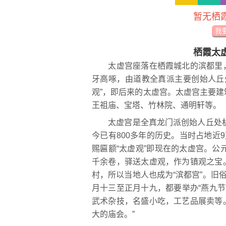
暂无栖
我
栖霞太
太虚宫座落在栖霞城北的滨都里，
牙高啄，由道教全真派主要创始人丘处
观”，即后来的太虚宫。太虚宫主要
王祖庙、宝塔、竹林院、通明轩等。
太虚宫是全真龙门派创始人丘处机于
今已有800多年的历史。当时占地近
赐匾额“太虚观”即现在的太虚宫。公
千余卷，驿送太虚观，作为镇观之宝
村，所以当地人也成为“滨都宫”。旧
月十三至正月十九，都要举办“燕九节
武术杂技，名盛小吃，工艺品展卖等
大的庙会。”