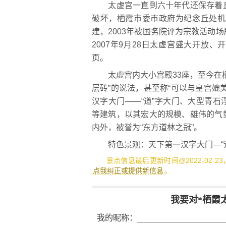
太虚宫一直到六十年代还保存着丘
破坏，栖霞市委市政府为纪念丘处机
建，2003年被国务院评为宗教活动
2007年9月28日太虚宫盛大开放
页。
太虚宫内大小宫殿33座，至今在栖
层砖”的说法，甚至称“可以与皇宫媲
汉字大门——“道”字大门、大型青
等建筑，以其宏大的规模、雄伟的气
内外，被誉为“东方道林之冠”。
特色景观：天下第一汉字大门—“道
景点信息最后更新时间@2022-02-2
点我纠正或提供新信息
。
我要对“栖霞
我的昵称：