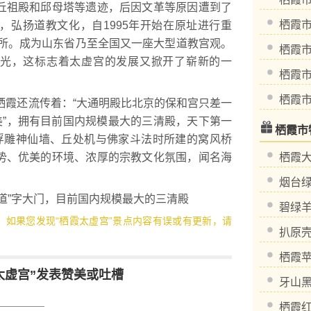
祖殿和邱母塔等遗迹，后因文革等原因遭到了
栖霞
，弘扬道教文化，自1995年开始在原址进行重
场所。成为山东省乃至全国又一座大型道教宫观。
栖霞
、开光，这标志着太虚宫的发展又掀开了崭新的一
栖霞
栖霞
霞还流传着：“大通明殿比北京的保和宫只差一
美”，拥有目前国内规模最大的三清殿，天下第一
栖霞市
石浮雕神仙墙、丘处机与佛家斗法时所建的窝风桥
势、优美的环境、浓厚的宗教文化氛围，闻名海
栖霞
烟台
”字大门，目前国内规模最大的三清殿
碧绿
3，如果您发现“栖霞太虚宫”景点内容有误或有更新，请
扒原
栖霞
太虚宫”发表赞美或吐槽
牙山
栖霞