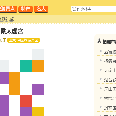
旅游景点
特产
名人
旅游景点
栖霞太虚宫
属于
国家4A级旅游景区
栖霞市
后寨
栖霞
天崮
烟台
牙山
栖霞
封神