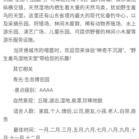
纵横交错，天然湿地内栖生着大量的天然鸟类，犹如野生禽
鸟的天堂。这里还有山东省境内最大的现代化垂钓中心，以
及采摘乐园、狩猎场、林间木屋群、稀有动物养殖场、水上
游乐园、演艺广场、儿童乐园、可提供野餐的林间小木屋等
游乐服务设施。
当厌倦城市的喧嚣时，欢迎您来体验“神奇不沉湖”、“野
生禽鸟湿地天堂”带给您的乐趣！
其它相关
寿光-生态博览园
-景点级别：AAAA
自然景观：丘陵,湖泊,湿地,泉潭,珍稀地貌
适合人群：家庭,个人,情侣,公司,朋友,小孩,老人,白领,商
务
最佳时间：一月,二月,三月,五月,六月,七月,八月,九月,十
月,十一月,十二月