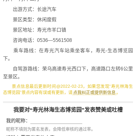
出游方式：长途汽车
景区类型：休闲度假
景区地址：寿光市羊口镇
咨询电话：0536—5561508
乘车路线：在寿光汽车站乘坐客车，寿光-生态博览园
下。
自驾游路线：荣乌高速寿光西口下，高速路口左转6公里
至景区。
景点信息最后更新时间@2022-02-23，如果您发现“寿光林海生
态博览园”景点内容有误或有更新，请
点我纠正或提供新信息
。
我要对“寿光林海生态博览园”发表赞美或吐槽
我的昵称：
昵称不填则为匿名发表，会降低审核的通过率。