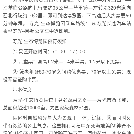
寿光-生态博览园自驾车路线：济青高速—寿光出口下—
沿羊临公路向北行驶约35公里—营里镇—左转沿320省道向
西北行驶约10公里，即可到达博览园，下高速后大约需要50
分钟车程。 寿光-生态博览园乘车路线： 从寿光长途汽车站
乘坐寿光--卧铺公交车中途即到。
寿光-生态博览园预订须知
① 景区开放时间：7：00—17：00
② 儿童票：身高1.2米—1.4米半票，1.2米以下免票。
③ 凭老年证60-70岁之间购优惠票，70岁以上免票；现
役军官证购半票。
基本信息
寿光-生态博览园位于著名蔬菜之乡――寿光市西北部，
总面积超过10000亩，为国家级森林公园。
园区融自然风光与人为景观于一体，辽阔、秀丽同时又
带有浓浓的乡土气息。这里拥有可与中东死海媲美的“神奇不
沉湖”使您不出国门，可体验死海不沉。园内荷塘、淡水鱼池