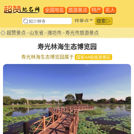
全国地名
旅游景点
特产
名人
搜索▷
超赞景点
山东省
潍坊市
寿光市旅游景点
>
>
>
寿光林海生态博览园
寿光林海生态博览园属于
国家4A级旅游景区