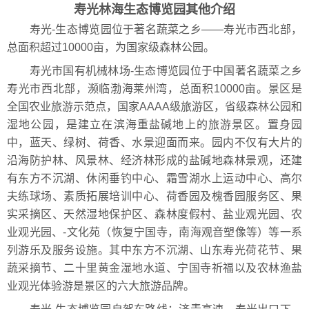
寿光林海生态博览园其他介绍
寿光-生态博览园位于著名蔬菜之乡――寿光市西北部，
总面积超过10000亩，为国家级森林公园。
寿光市国有机械林场-生态博览园位于中国著名蔬菜之乡
寿光市西北部，濒临渤海莱州湾，总面积10000亩。景区是
全国农业旅游示范点，国家AAAA级旅游区，省级森林公园和
湿地公园，是建立在滨海重盐碱地上的旅游景区。置身园
中，蓝天、绿树、荷香、水景迎面而来。园内不仅有大片的
沿海防护林、风景林、经济林形成的盐碱地森林景观，还建
有东方不沉湖、休闲垂钓中心、霜雪湖水上运动中心、高尔
夫练球场、素质拓展培训中心、荷香园及槐香园服务区、果
实采摘区、天然湿地保护区、森林度假村、盐业观光园、农
业观光园、-文化苑（恢复宁国寺，南海观音塑像等）等一系
列游乐及服务设施。其中东方不沉湖、山东寿光荷花节、果
蔬采摘节、二十里黄金湿地水道、宁国寺祈福以及农林渔盐
业观光体验游是景区的六大旅游品牌。