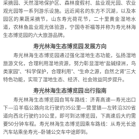
采摘园、天然湿地保护区、森林度假村、盐业观光园、农业
观光园等一系列游乐设施。远近闻名的东方不沉湖，以及本
园区的果蔬采摘节，山东寿光荷花节，二十里黄金湿地水
道，农林鱼盐业观光体验游，宁国寺祈福等并称为寿光林海
生态博览园的六大旅游品牌。
寿光林海生态博览园
发展方向
寿光林海生态博览园通过强化湿地生态功能，弘扬湿地
旅游文化，合理利用湿地资源，努力彰显湿地“盐碱绿洲，鸟
类家园”、“科学保护，合理利用”、“生命之源，自然之肾”三大
特色功能，实现了湿地生态、经济、社会效益同步提升。
寿光林海生态博览园
出行指南
寿光林海生态博览园自驾车路线：济青高速—寿光出口
下—沿羊临公路向北行驶约35公里—营里镇—左转沿320省
道向西北行驶约10公里，即可到达博览园，下高速后大约需
要50分钟车程。寿光林海生态博览园乘车路线：从寿光长途
汽车站乘坐寿光--卧铺公交车中途即到。