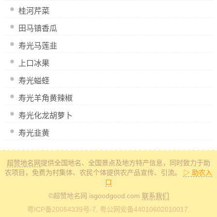
桂河芹菜
田马镇香瓜
寿光马莲韭
上口冰果
寿光螠蛏
寿光羊角黄辣椒
寿光化龙胡萝卜
寿光韭黄
超赞地名网
提供全国地名、全国景点及地方特产信息
，同时致力于助
农项目，免费为村集体、农民个体提供农产品宣传、引流。
▷ 助农入
口
©超赞地名网 isgoodgood.com
联系我们
粤ICP备20054339号-7
. 粤公网安备44010602010017.