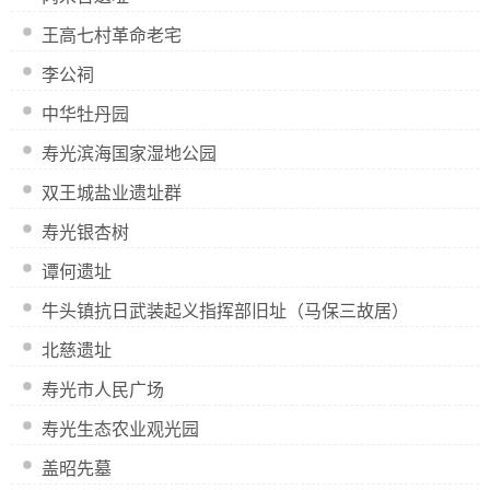
王高七村革命老宅
李公祠
中华牡丹园
寿光滨海国家湿地公园
双王城盐业遗址群
寿光银杏树
谭何遗址
牛头镇抗日武装起义指挥部旧址（马保三故居）
北慈遗址
寿光市人民广场
寿光生态农业观光园
盖昭先墓