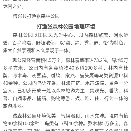
休闲之处。
博兴县打渔张森林公园
打渔张森林公园
地理环境
森林公园以田园风光为中心，园内森林繁茂，河水澄
碧，百鸟鸣唱，野趣浓郁，以“幽、静、秀、野、怡”为特色，
集大自然景观和人文景观于一体。
现公园经营面积4.5万亩，森林覆盖率达73.2%，绿地5万
多平方米，公园内有各类植物40多科100多种，林内有杜
鹃、啄木鸟、灰喜鹊、斑鸠、家燕、猫头鹰等鸟类资源17科
40余种。公园内鸟语花香、林海茫茫、水声涛涛，景色十分
宜人，已初步形成一处以森林旅游为主，集观光、垂钓、科
普、自摘果品、捕猎、购物等游、娱、吃、住、行为一体的
旅游胜地。
该森林公园环境优美，气候温和，雨水充沛。境内有植
物40余科100余种；鸟类有17科40余种。乔木林5万多亩，森