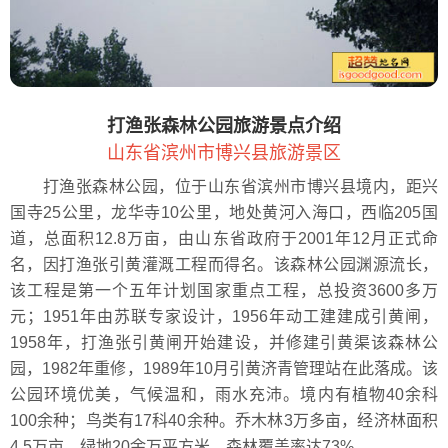
打渔张森林公园旅游景点介绍
山东省滨州市博兴县旅游景区
打渔张森林公园，位于山东省滨州市博兴县境内，距兴
国寺25公里，龙华寺10公里，地处黄河入海口，西临205国
道，总面积12.8万亩，由山东省政府于2001年12月正式命
名，因打渔张引黄灌溉工程而得名。该森林公园渊源流长，
该工程是第一个五年计划国家重点工程，总投资3600多万
元；1951年由苏联专家设计，1956年动工建建成引黄闸，
1958年，打渔张引黄闸开始建设，并修建引黄渠该森林公
园，1982年重修，1989年10月引黄济青管理站在此落成。该
公园环境优美，气候温和，雨水充沛。境内有植物40余科
100余种；鸟类有17科40余种。乔木林3万多亩，经济林面积
4.5万亩，绿地20余万平方米，森林覆盖率达73%。