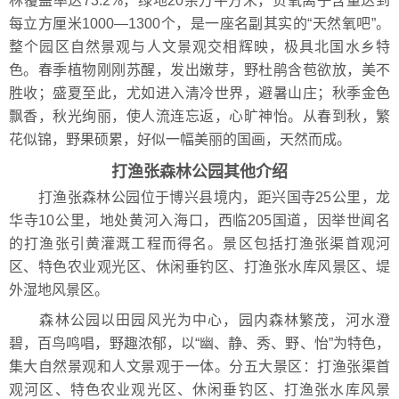
林覆盖率达73.2%，绿地20余万平方米，负氧离子含量达到
每立方厘米1000—1300个，是一座名副其实的“天然氧吧”。
整个园区自然景观与人文景观交相辉映，极具北国水乡特
色。春季植物刚刚苏醒，发出嫩芽，野杜鹃含苞欲放，美不
胜收；盛夏至此，尤如进入清冷世界，避暑山庄；秋季金色
飘香，秋光绚丽，使人流连忘返，心旷神怡。从春到秋，繁
花似锦，野果硕累，好似一幅美丽的国画，天然而成。
打渔张森林公园其他介绍
打渔张森林公园位于博兴县境内，距兴国寺25公里，龙
华寺10公里，地处黄河入海口，西临205国道，因举世闻名
的打渔张引黄灌溉工程而得名。景区包括打渔张渠首观河
区、特色农业观光区、休闲垂钓区、打渔张水库风景区、堤
外湿地风景区。
森林公园以田园风光为中心，园内森林繁茂，河水澄
碧，百鸟鸣唱，野趣浓郁，以“幽、静、秀、野、怡”为特色，
集大自然景观和人文景观于一体。分五大景区：打渔张渠首
观河区、特色农业观光区、休闲垂钓区、打渔张水库风景