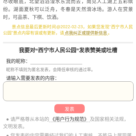
尽收眼底，北望滔滔湟水东流而去，南见人工湖上五彩缤
纷。湖面夏秋可以泛舟，冬春是天然滑冰场。游人在赏景
时，可品茶、下棋、饮酒。
景点信息最后更新时间@2022-02-23，如果您发现“西宁市人民
公园”景点内容有误或有更新，请
点我纠正或提供新信息
。
我要对“西宁市人民公园”发表赞美或吐槽
我的昵称：
昵称不填则为匿名发表，会降低审核的通过率。
请输入需要发表的内容：
● 请严格尊从本站的
《用户行为规范》
及国家相关法规，
文明发表。
● 您发表的内容需要经过我们的人工审核，不能马上展现属