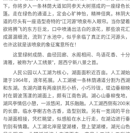
下，你将步入一条林荫大道如同参天大树搭成的一座绿色长
篷。走在绿色的通道上，定会心旷神怡，精神倍爽。林阴大
道的尽头有一座造型奇特的“江河源”喷泉布入眼帘。当你望着
欲将腾飞的东方巨龙，口中喷涌出洁白的浪花，那些浪花汇
成潺潺细流，流到了水池中，似乎亲临了真正的江河源头，
也许这就是该喷泉的象征寓意所在！
这里绿树成荫、曲径回廊、水阁相间、鸟语花香、十分
清雅，被称为“人工绣景”，居西宁新八景之首。
人民公园以人工湖为核心，湖面面积近百亩。人工湖始
建于1964年，逐年拓展。人工湖被一条林荫通道分割为西湖
和东湖。东湖内建有两座拱形小桥，小巧玲珑，堤边垂柳映
衬在碧波荡漾的湖面上，颇有江南色调。湖心山垂柳曳地，
湖风亭情侣小憩，一派悠闲，其乐融融。人工湖西侧有200米
的长廓，临水亭榭古色古香，造型别致。另有一宽阔的平台
与湖面相接，凭栏眺望，似感船在水上行走，在湖边进行垂
钓别有情趣。人工湖北岸是望湖楼，登上望湖楼，湖光山色