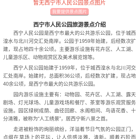
暂无西宁市人民公园景点图片
我要提供景点图片
西宁市人民公园旅游景点介绍
西宁人民公园是西宁市最大的公共游乐公园，位于城西
湟水与北川河交汇处南岸。公园于1959年始建，后经数次扩
建，现占地四十余公顷。主要游乐设施有花卉区、人工湖、
儿童游乐区、动物观赏区及美术展览馆等。
西宁人民公园始建于1959年，位于城西湟水与北川河交
汇处南岸。始建时，总面积36公顷，后经数次扩建，现占地
40余公顷，是西宁市最大的公共游乐公园。
园内游乐设施主要有：动物园、花卉区、人工湖、露天
剧场、灯光球场、儿童游戏场和餐厅、茶室等游乐观赏服务
设施。园区绿树成荫、曲径回廊、水阁相间、鸟语花香、十
分清雅，被称为“人工绣景”，居西宁新八景之首。
走进被粉饰的绚丽缤纷，洋溢着节日气氛的公园正门，
点缀在草场上的花坛，让人倍感淡雅、清新。顺着石阶而