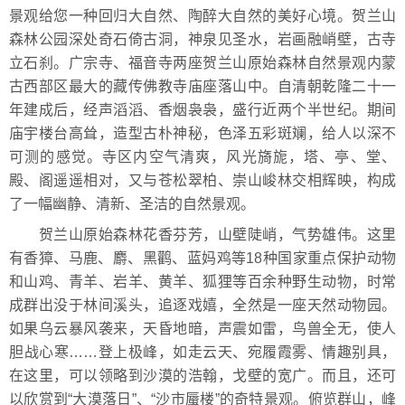
景观给您一种回归大自然、陶醉大自然的美好心境。贺兰山
森林公园深处奇石倚古洞，神泉见圣水，岩画融峭壁，古寺
立石刹。广宗寺、福音寺两座贺兰山原始森林自然景观内蒙
古西部区最大的藏传佛教寺庙座落山中。自清朝乾隆二十一
年建成后，经声滔滔、香烟袅袅，盛行近两个半世纪。期间
庙宇楼台高耸，造型古朴神秘，色泽五彩斑斓，给人以深不
可测的感觉。寺区内空气清爽，风光旖旎，塔、亭、堂、
殿、阁遥遥相对，又与苍松翠柏、崇山峻林交相辉映，构成
了一幅幽静、清新、圣洁的自然景观。
贺兰山原始森林花香芬芳，山壁陡峭，气势雄伟。这里
有香獐、马鹿、麝、黑鹳、蓝妈鸡等18种国家重点保护动物
和山鸡、青羊、岩羊、黄羊、狐狸等百余种野生动物，时常
成群出没于林间溪头，追逐戏嬉，全然是一座天然动物园。
如果乌云暴风袭来，天昏地暗，声震如雷，鸟兽全无，使人
胆战心寒……登上极峰，如走云天、宛履霞雾、情趣别具，
在这里，可以领略到沙漠的浩翰，戈壁的宽广。而且，还可
以欣赏到“大漠落日”、“沙市蜃楼”的奇特景观。俯览群山，峰