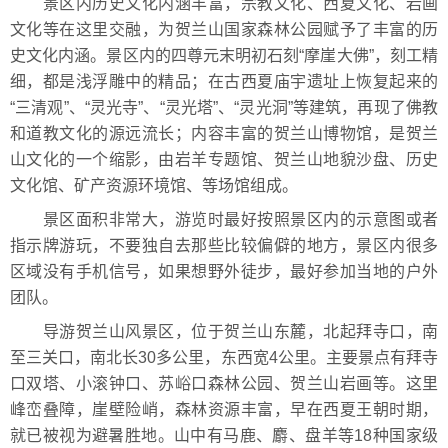
景区内历史文化内涵丰富，宗教文化、西夏文化、岩画
文化等在这里交融，为贺兰山国家森林公园赋予了丰富的历
史文化内涵。景区内的四尊元末明初石刻“摩崖大佛”，刻工精
细，都是浅浮雕中的精品；在古西夏庙宇遗址上恢复起来的
“三清观”、“灵光寺”、“灵光塔”、“灵光洞”等建筑，再现了佛教
和道教文化的源远流长；内容丰富的贺兰山博物馆，是贺兰
山文化的一个缩影，由岩羊专题馆、贺兰山地貌沙盘、历史
文化馆、矿产资源环境馆、等场馆组成。
景区面积非常大，游览时最好按照景区内的示意图或者
指示牌游玩，不要独自去那些比较偏僻的地方，景区内很多
区域没有手机信号，如果想野外徒步，最好参加当地的户外
团队。
导游贺兰山风景区，位于贺兰山东麓，北起拜寺口，南
至三关口，南北长30多公里，东西宽4公里。主要景点有拜寺
口双塔、小滚钟口、苏峪口森林公园、贺兰山岩画等。这里
峰峦叠障，崖壁险峭，森林资源丰富，早在西夏王朝时期，
就已被视为避暑胜地。山中有马鹿、麝、盘羊等18种国家级