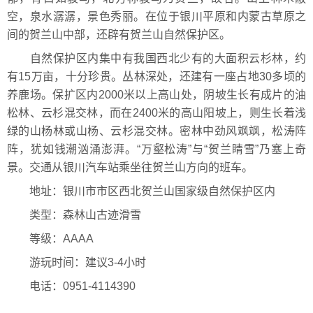
空，泉水潺潺，景色秀丽。在位于银川平原和内蒙古草原之
间的贺兰山中部，还辟有贺兰山自然保护区。
自然保护区内集中有我国西北少有的大面积云杉林，约
有15万亩，十分珍贵。丛林深处，还建有一座占地30多顷的
养鹿场。保扩区内2000米以上高山处，阴坡生长有成片的油
松林、云杉混交林，而在2400米的高山阳坡上，则生长着浅
绿的山杨林或山杨、云杉混交林。密林中劲风飒飒，松涛阵
阵，犹如钱潮汹涌澎湃。“万壑松涛”与“贺兰睛雪”乃塞上奇
景。交通从银川汽车站乘坐往贺兰山方向的班车。
地址：银川市市区西北贺兰山国家级自然保护区内
类型：森林山古迹滑雪
等级：AAAA
游玩时间：建议3-4小时
电话：0951-4114390