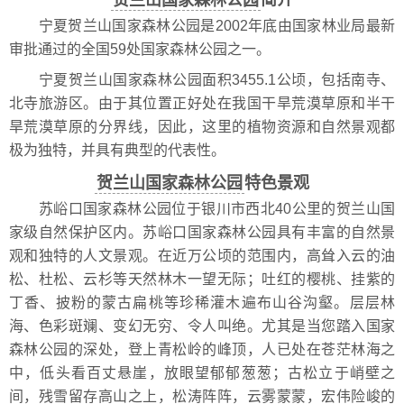
贺兰山国家森林公园
简介
宁夏贺兰山国家森林公园是2002年底由国家林业局最新
审批通过的全国59处国家森林公园之一。
宁夏贺兰山国家森林公园面积3455.1公顷，包括南寺、
北寺旅游区。由于其位置正好处在我国干旱荒漠草原和半干
旱荒漠草原的分界线，因此，这里的植物资源和自然景观都
极为独特，并具有典型的代表性。
贺兰山国家森林公园
特色景观
苏峪口国家森林公园位于银川市西北40公里的贺兰山国
家级自然保护区内。苏峪口国家森林公园具有丰富的自然景
观和独特的人文景观。在近万公顷的范围内，高耸入云的油
松、杜松、云杉等天然林木一望无际；吐红的樱桃、挂紫的
丁香、披粉的蒙古扁桃等珍稀灌木遍布山谷沟壑。层层林
海、色彩斑斓、变幻无穷、令人叫绝。尤其是当您踏入国家
森林公园的深处，登上青松岭的峰顶，人已处在苍茫林海之
中，低头看百丈悬崖，放眼望郁郁葱葱；古松立于峭壁之
间，残雪留存高山之上，松涛阵阵，云雾蒙蒙，宏伟险峻的