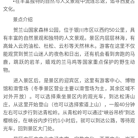
•在丰富独特的自然与人文景观中流连忘返，追寻西夏古
文化。
景点介绍
贺兰山国家森林公园，位于银川市区以西约50公里，具
有丰富的自然景观和独特的人文景观。景区内层层林海，有
高耸入云的油松、杜松、云杉等天然林木。游客在这里不仅
能观赏到贺兰山迷人的夜色和日出，还有机会看到奔跑的马
鹿，跳跃的岩羊，嬉戏的兰马鸡等国家重点保护的野生动
物。
进入景区后，是景区的迎宾区，这里有游客中心、博物
馆和滑雪场（冬季景区营业主要以滑雪场为主，其余区域不
对外开放）。可以选择乘坐景区内的观光车，到达松涛山
庄，从这里开始登山（也可以选择索道上山），一般40分钟
左右可以步行到达青松岭。从青松岭可以通过“峡谷吊桥”到达
樱桃谷，在峡谷内步行约1小时后，就可以到达公路，等待观
光车，回到景区大门处。