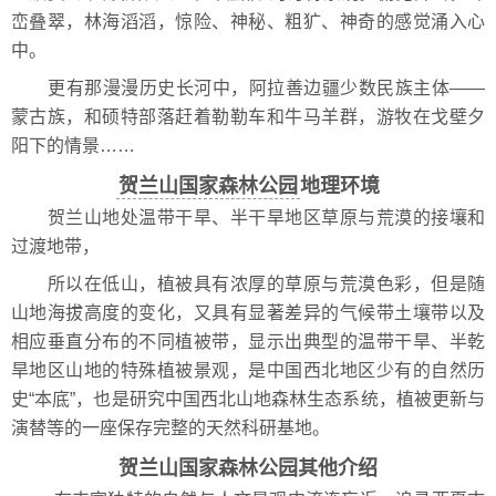
峦叠翠，林海滔滔，惊险、神秘、粗犷、神奇的感觉涌入心
中。
更有那漫漫历史长河中，阿拉善边疆少数民族主体——
蒙古族，和硕特部落赶着勒勒车和牛马羊群，游牧在戈壁夕
阳下的情景……
贺兰山国家森林公园
地理环境
贺兰山地处温带干旱、半干旱地区草原与荒漠的接壤和
过渡地带，
所以在低山，植被具有浓厚的草原与荒漠色彩，但是随
山地海拔高度的变化，又具有显著差异的气候带土壤带以及
相应垂直分布的不同植被带，显示出典型的温带干旱、半乾
旱地区山地的特殊植被景观，是中国西北地区少有的自然历
史“本底”，也是研究中国西北山地森林生态系统，植被更新与
演替等的一座保存完整的天然科研基地。
贺兰山国家森林公园其他介绍