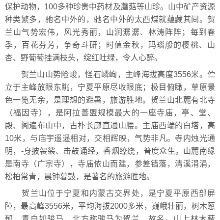
保护动物，100多种珍贵中药材及蘑菇等山珍。山中矿产资源
种类繁多，驰名中外的，驰名中外的太西煤就蕴藏其间。贺
兰山气势宏伟，风光秀丽，山涧潺潺、林涛阵阵；每到春
季，百花芬芳，争奇斗研；时值金秋，玛瑙般的樱桃、山
杏、野葡萄挂满枝头，绽红吐绿，令人心醉。
贺兰山山势险峻，怪石嶙峋，主峰海拔高度3556米。伫
立于主峰放眼东眺，宁夏平原尽收眼底；极目俯瞰，草原景
色一览无余，是理想的避暑，旅游胜地。贺兰山北麓有北寺
（福因寺），是阿拉善盟规模最大的一座寺庙，亭、堂、
殿、阁遍布山中，古朴长廊直通山腰。主庙西端的白塔，高
10米，与庙宇遥遥相对，交相辉映，气势非凡。寺内烛光通
明，-身披袈裟、击鼓诵经，香烟缭绕，普度众生。山麓南缘
是南寺（广宗寺），寺庙依山而建，参差错落，清溪涓涓，
松柏常青，晨钟暮鼓，是著名的旅游胜地。
贺兰山位于宁夏和内蒙古交界处，是宁夏平原西部屏
障，最高峰3556米，平均海拔2000多米，巍峨壮丽，树木葱
郁，青白如骏马，北方称骏马为贺兰，故名。山上林木蔽