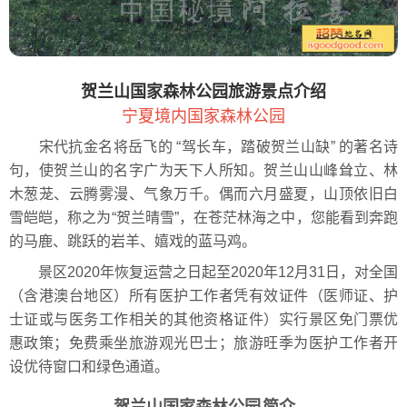
贺兰山国家森林公园旅游景点介绍
宁夏境内国家森林公园
宋代抗金名将岳飞的 “驾长车，踏破贺兰山缺” 的著名诗
句，使贺兰山的名字广为天下人所知。贺兰山山峰耸立、林
木葱茏、云腾雾漫、气象万千。偶而六月盛夏，山顶依旧白
雪皑皑，称之为“贺兰晴雪”，在苍茫林海之中，您能看到奔跑
的马鹿、跳跃的岩羊、嬉戏的蓝马鸡。
景区2020年恢复运营之日起至2020年12月31日，对全国
（含港澳台地区）所有医护工作者凭有效证件（医师证、护
士证或与医务工作相关的其他资格证件）实行景区免门票优
惠政策；免费乘坐旅游观光巴士；旅游旺季为医护工作者开
设优待窗口和绿色通道。