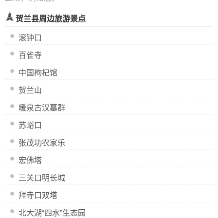
贺兰县周边旅游景点
滚钟口
百雀寺
中国枸杞馆
贺兰山
暖泉古汉墓群
苏峪口
张茂功农家乐
宏佛塔
三关口明长城
拜寺口双塔
北大湖“四水”生态园