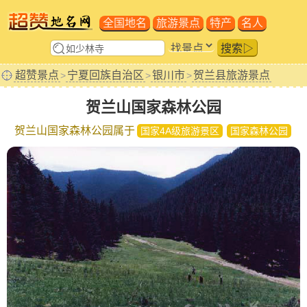
全国地名
旅游景点
特产
名人
搜索▷
超赞景点
宁夏回族自治区
银川市
贺兰县旅游景点
>
>
>
贺兰山国家森林公园
贺兰山国家森林公园属于
国家4A级旅游景区
国家森林公园