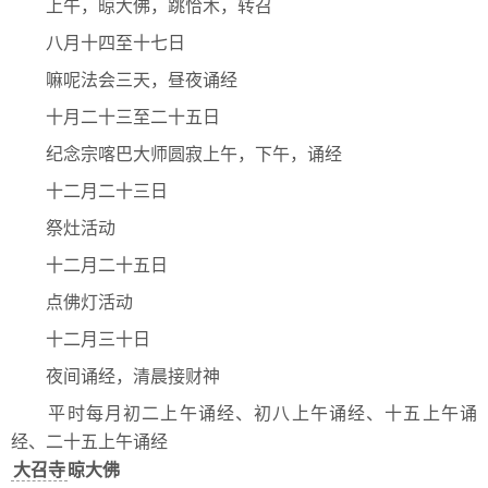
上午，晾大佛，跳恰木，转召
八月十四至十七日
嘛呢法会三天，昼夜诵经
十月二十三至二十五日
纪念宗喀巴大师圆寂上午，下午，诵经
十二月二十三日
祭灶活动
十二月二十五日
点佛灯活动
十二月三十日
夜间诵经，清晨接财神
平时每月初二上午诵经、初八上午诵经、十五上午诵
经、二十五上午诵经
大召寺
晾大佛