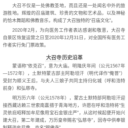
大召不仅是一处佛教圣地，而且还是一处闻名中外的旅
游胜地。辉煌的召庙建筑、珍贵的文物和艺术品，以及神秘
的恰木舞蹈和佛教音乐，构成了大召独特的“召庙文化”。
2020年2月，为向医务工作者表达感谢和敬意，大召寺
自景区恢复运营之日至2020年12月31日，对全国所有医务工
作者实行免门票政策。
大召寺
历史沿革
蒙语称“依克召”，意为大庙。明隆庆年间（公元1567年
—1572年），土默特蒙古部主阿勒坦汗（明代译作“俺菩”）
受封为顺义王后，与夫人三娘子共同主持归化城（呼和浩特
前身）和弘慈寺。
明万历六年（公元1578年），蒙古土默特部阿勒坦汗迎
接西藏达赖三世索南嘉措于青海地方，许愿在呼和浩特将“生
灵依庇昭释加牟尼像用宝石金银庄严”，从这时候起便开始兴
建大召，第二年建成，万历皇帝赐名“弘慈寺”，因寺中供奉银
制释迦牟尼像，亦名“银佛寺”。