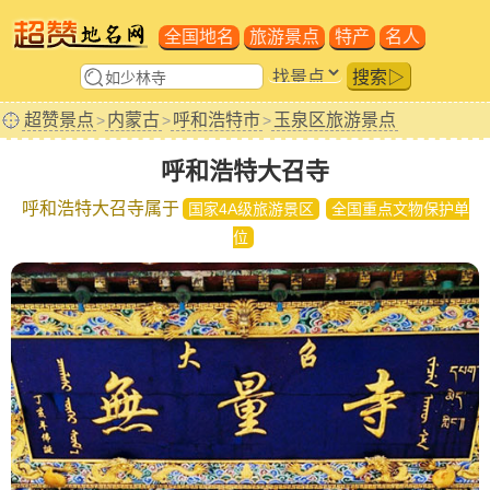
全国地名
旅游景点
特产
名人
搜索▷
超赞景点
内蒙古
呼和浩特市
玉泉区旅游景点
>
>
>
呼和浩特大召寺
呼和浩特大召寺属于
国家4A级旅游景区
全国重点文物保护单
位