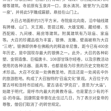
楼等建筑。寺前原有玉泉井一口，泉水清冽，被誉为“九边第
一泉”，并将此5字雕成匾额，悬挂在山门上。
大召占地面积约3万平方米，寺院座北向南，沿中轴线建
有牌楼、山门、天王殿、菩提过殿、大雄宝殿、藏经楼、东
西配殿、九间楼、厢房等建筑。附属建筑有乃琼庙、家庙
等。大召的珍藏品极为丰富，银佛、龙雕、壁画被称为大召
“三绝”。银佛即供奉在佛殿内的释迦牟尼像，距今已有400余
年历史，是中国现存最大的银佛之一。此外，大召的各种彩
塑、金铜造像、巨幅唐卡、108部甘珠尔经卷，以及宗教活动
使用的各种法器、面具等，也都是极为珍贵的历史文物和艺
术珍品。大召不仅是一处佛教圣地，而且还是一处闻名中外
的旅游胜地。构成了大召独特的“召庙文化”景观。大召位于内
蒙古呼和浩特市旧城内，蒙古语名“伊克召”，意思为“大庙”，
始建于明代，是呼市内最大的黄教寺庙，也是蒙古少有的不
设-的寺庙。因康熙皇帝曾在此住过几日，为了表示对皇帝的
尊敬，僧侣们取消了-的转世规定。