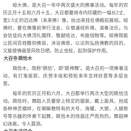
晾大佛，是大召一年中两次盛大的佛事活动。每年的农
历正月十五和六月十五，大召都要将寺内珍藏的一幅长2丈、
宽1.5丈的迈达佛（未来佛）像，抬出来挂在佛殿前展晾。晾
佛时，要在佛像前举行法会，众僧诵经祈祷，演奏法乐。与
会信徒向大佛顶礼膜拜、敬献哈达，布施钱物等。晾佛既能
让民间百姓瞻仰佛容，沐浴佛恩，以达到弘扬佛教的目的，
又能使佛画受风吹日晒，防止虫蛀，起到保护作用。
大召寺
跳恰木
跳恰木，简称“跳恰”，即“跳神舞”。是大召的一项佛事活
动，有打鬼驱邪、庆贺丰收和预祝来年吉祥好意等多层含
意。
每年的农历正月和六月，大召都举行两次大型的跳恰活
动。跳恰时，舞蹈人员要穿上特定的服装，戴上面具，扮成
各种神灵模样，在喇嘛教特有的大号、海螺、大镲、人腿骨
号等乐器的伴奏下起舞，跳恰木的场面庄严而热烈。舞蹈神
幻迷离，令人莫测。