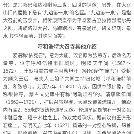
分别是宗喀巴和达赖喇嘛三世、四世的铜像；另外，在大召
山门的屋檐下悬有“九边第一泉”的名匾。“九边第一泉”，是指
大召前的玉泉井，相传康熙皇帝为平息蒙古卫拉特部噶尔丹
之乱，凯旋路过大召，马蹄踏地，有泉涌出。碑文记载：泉
水“其性轻而清，其味甘而美”。
呼和浩特大召寺其他介绍
蒙语称“依克召”，意为大庙。汉名原为弘慈寺，后改名无
量寺，位于呼和浩特市旧城区。明隆庆年间（1567～
1572），土默特蒙古部主阿勒坦汗（明代译作“俺菩”）受封
为顺义王后，与夫人三娘子共同主持归化城（呼和浩特前
身）和弘慈寺。万历八年（1580）寺成，因供奉银佛像，俗
称银佛寺，蒙古文史籍中有称“阿勒坦召”的。清康熙年间
（1662―1721），扩展召庙规模，大殿改覆黄琉璃瓦。佛殿
内有高2．55米的银铸释迦牟尼像。释迦牟尼像前有一对金色
木雕巨龙，蟠于木柱之上，作双龙戏珠状。殿前汉白玉方形
石座上，有明天启七年（1627）铸造的一对空心铁狮，昂首
仰视，形象别致。召庙内另有山门、过殿、东西配殿及九间