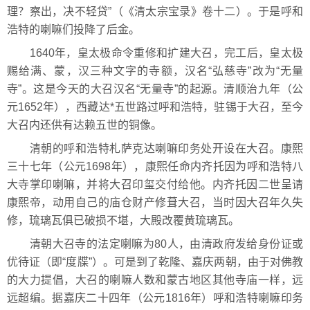
理？察出，决不轻贷”（《清太宗宝录》卷十二）。于是呼和
浩特的喇嘛们投降了后金。
1640年，皇太极命令重修和扩建大召，完工后，皇太极
赐给满、蒙，汉三种文字的寺额，汉名“弘慈寺”改为“无量
寺”。这是今天的大召汉名“无量寺”的起源。清顺治九年（公
元1652年），西藏达*五世路过呼和浩特，驻锡于大召，至今
大召内还供有达赖五世的铜像。
清朝的呼和浩特札萨克达喇嘛印务处开设在大召。康熙
三十七年（公元1698年），康熙任命内齐托因为呼和浩特八
大寺掌印喇嘛，并将大召印玺交付给他。内齐托因二世呈请
康熙帝，动用自己的庙仓财产修葺大召，当时因大召年久失
修，琉璃瓦俱已破损不堪，大殿改覆黄琉璃瓦。
清朝大召寺的法定喇嘛为80人，由清政府发给身份证或
优待证（即“度牒”）。可是到了乾隆、嘉庆两朝，由于对佛教
的大力提倡，大召的喇嘛人数和蒙古地区其他寺庙一样，远
远超编。据嘉庆二十四年（公元1816年）呼和浩特喇嘛印务