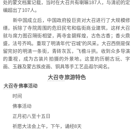
处的蒙文档案记载，当时在大召共有喇嘛187人，与清初的定
编超出了107人。
新中国成立后，中国政府投巨资对大召进行了大规模修
缮，拆除了寺院周围的危旧民宅和临街商业建筑，这样大召
就与席力图召隔街相望，两寺金碧辉煌，古色古香；香火鼎
盛，法号齐鸣。重现了明清年代“召城”的风采。大召西侧是保
留完好的明清一条街，青砖灰瓦，飞檐斗拱。收到众多导演
的重视，成为古装片拍摄的外景地。这里的历朝古玩、字
画、玉器及蒙古族皮画、铜具等手工艺品遐尔闻名。
大召寺
旅游特色
大召寺
佛事活动
时间
佛事活动
正月初八至十五日
祈愿大法会上午，下午，诵经8天