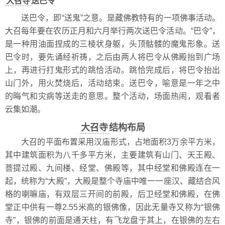
大召寺
送巴令
送巴令，即“送鬼”之意。是藏佛教特有的一项佛事活动。
大召每年要在农历正月和六月举行两次送巴令活动。“巴令”，
是一种用油面捏成的三棱状身躯，头顶骷髅的魔鬼形象。送
巴令时，要先诵经祈祷，之后由两人将巴令从佛殿抬到广场
上，再进行打鬼形式的跳恰活动。跳恰完成后，将巴令抬出
山门外，用火焚烧后，活动结束。送巴令，喻意是一年之中
的晦气和灾病等送走的意思。整个活动，场面热闹，观看者
云集如潮。
大召寺
结构布局
大召的平面布置采用汉庙形式，占地面积3万余平方米，
其中建筑面积为八千多平方米，主要建筑有山门、天王殿、
菩提过殿、九间楼、经堂、佛殿等，其中经堂和佛殿连在一
起，统称为“大殿”，大殿是整个寺庙中唯一一座汉、藏结合风
格的喇嘛庙，有双层三开间的前殿，后卫经堂和佛殿，在佛
堂正中供有一尊2.55米高的银佛像，因此无量寺又称为“银佛
寺”，银佛的前面是通天柱，有飞龙盘于其上，在银佛的左右