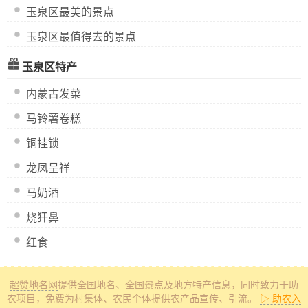
玉泉区最美的景点
玉泉区最值得去的景点
玉泉区特产
内蒙古发菜
马铃薯卷糕
铜挂锁
龙凤呈祥
马奶酒
烧犴鼻
红食
超赞地名网
提供全国地名、全国景点及地方特产信息
，同时致力于助
农项目，免费为村集体、农民个体提供农产品宣传、引流。
▷ 助农入