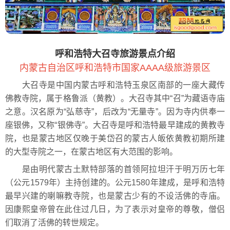
呼和浩特大召寺旅游景点介绍
内蒙古自治区呼和浩特市国家AAAA级旅游景区
大召寺是中国内蒙古呼和浩特玉泉区南部的一座大藏传
佛教寺院，属于格鲁派（黄教）。大召寺其中“召”为藏语寺庙
之意。汉名原为“弘慈寺”，后改为“无量寺”。因为寺内供奉一
座银佛，又称“银佛寺”。大召寺是呼和浩特最早建成的黄教寺
院，也是蒙古地区仅晚于美岱召的蒙古人皈依黄教初期所建
的大型寺院之一，在蒙古地区有大范围的影响。
是由明代蒙古土默特部落的首领阿拉坦汗于明万历七年
（公元1579年）主持创建的。公元1580年建成，是呼和浩特
最早兴建的喇嘛教寺院，也是蒙古少有的不设活佛的寺庙。
因康熙皇帝曾在此住过几日，为了表示对皇帝的尊敬，僧侣
们取消了活佛的转世规定。