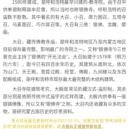
1580年建成，是呼和浩特最早兴建的-教寺院。由于召中
供奉银制释迦牟尼像，所以当时也称银佛寺。呼和浩特的召
庙数不胜数。其中著名的有大召、小召、席力图召、五塔寺
召、乌素图召、巧尔其召等。大召有三绝：银佛、龙雕、壁
画。
大召，藏传佛教寺庙，是呼和浩特地区乃至内蒙古地区
目前保存最完整、影响最广的寺院之一。又称“银佛寺”0三世
曾在此主持了银佛的“开光法会”。大召始建于1578年（明万
历六年），距今已有四百余年历史。其建筑从南到北，依次
为山门，天王殿，菩提过殿，经堂，佛殿，九间楼以及东西
配殿组成，是呼和浩特市现存最大最完整的木结构建筑。
大召寺院建筑考究，大殿是常见的藏汉式-庙形制，其余
部分则是依照传统中式庙宇的式样而建，大殿内供奉有一座
银铸佛像，所以又有“银佛寺”之称。大召内还收藏有众多的文
物，是研究蒙古族历史的珍贵资料。
景点信息最后更新时间@2022-02-23，如果您发现“呼和浩特大
召寺”景点内容有误或有更新，请
点我纠正或提供新信息
。