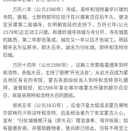
万历八年（公元1580年）寺成，是呼和浩特最早兴建的
寺院。据载，土默特部阿拉坦汗在兴建美岱召后不久，便决
定另建第二座城寺，在明朝宫廷的支持下，万历七年(公元
1579年)正式动工兴建。新建的城寺将城与寺分开，寺在城南
的路西，第二年即告落成，城在又一年以后才告竣工。明廷
赐寺名为弘慈寺，即大召寺，城名为归化城，即呼和浩特市
旧城。
万历十四年（公元1586年），达赖三世索南嘉措来到呼
和浩特，亲临大召，主持了银佛“开光法会”，从此大召成为蒙
古地区有名的寺院，蒙古各部纷纷派人到呼和浩特顶礼膜
拜，请僧取经，如1586年漠北喀尔喀蒙古所建的额尔召尼
召，就是采用呼和浩特大召的图纸。
崇祯五年（公元1632年），后金汗皇太极追击蒙古察哈
尔部林丹汗到达呼和浩特，后金统治者为了安定蒙古人心，
宣布：“归化城格根汗庙（即大召）理宜虔奉，母许拆毁；如
有擅敢拆毁，并擅取器物者，我兵即已经此，岂有不再至之