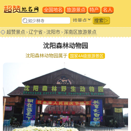
全国地名
旅游景点
特产
名人
搜索▷
超赞景点
辽宁省
沈阳市
浑南区旅游景点
>
>
>
沈阳森林动物园
沈阳森林动物园属于
国家4A级旅游景区