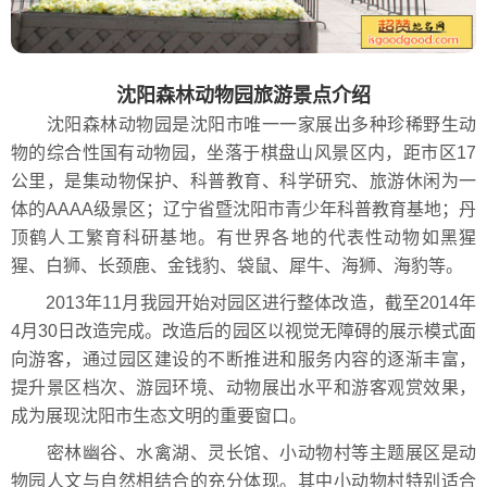
沈阳森林动物园旅游景点介绍
沈阳森林动物园是沈阳市唯一一家展出多种珍稀野生动
物的综合性国有动物园，坐落于棋盘山风景区内，距市区17
公里，是集动物保护、科普教育、科学研究、旅游休闲为一
体的AAAA级景区；辽宁省暨沈阳市青少年科普教育基地；丹
顶鹤人工繁育科研基地。有世界各地的代表性动物如黑猩
猩、白狮、长颈鹿、金钱豹、袋鼠、犀牛、海狮、海豹等。
2013年11月我园开始对园区进行整体改造，截至2014年
4月30日改造完成。改造后的园区以视觉无障碍的展示模式面
向游客，通过园区建设的不断推进和服务内容的逐渐丰富，
提升景区档次、游园环境、动物展出水平和游客观赏效果，
成为展现沈阳市生态文明的重要窗口。
密林幽谷、水禽湖、灵长馆、小动物村等主题展区是动
物园人文与自然相结合的充分体现。其中小动物村特别适合