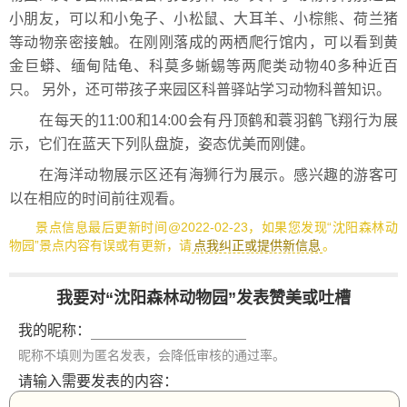
小朋友，可以和小兔子、小松鼠、大耳羊、小棕熊、荷兰猪
等动物亲密接触。在刚刚落成的两栖爬行馆内，可以看到黄
金巨蟒、缅甸陆龟、科莫多蜥蜴等两爬类动物40多种近百
只。 另外，还可带孩子来园区科普驿站学习动物科普知识。
在每天的11:00和14:00会有丹顶鹤和蓑羽鹤飞翔行为展
示，它们在蓝天下列队盘旋，姿态优美而刚健。
在海洋动物展示区还有海狮行为展示。感兴趣的游客可
以在相应的时间前往观看。
景点信息最后更新时间@2022-02-23，如果您发现“沈阳森林动
物园”景点内容有误或有更新，请
点我纠正或提供新信息
。
我要对“沈阳森林动物园”发表赞美或吐槽
我的昵称：
昵称不填则为匿名发表，会降低审核的通过率。
请输入需要发表的内容：