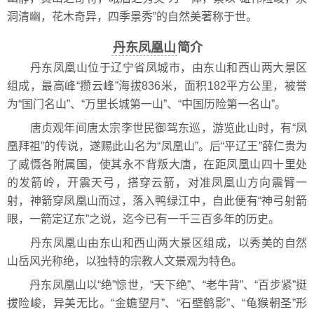
洞清幽，花木奇异，四季景秀”的自然美著称于世。
丹东凤凰山
简介
丹东凤凰山位于辽宁省凤城市，由东山和西山两大景区
组成，最高峰“攒云峰”海拔836米，面积182平方公里，被誉
为“国门名山”、“万里长城第一山”、“中国历险第一名山”。
唐贞观年间唐太宗李世民御驾东巡，游览此山时，有“凤
凰拜祖”的传说，遂赐此山名为“凤凰山”。后“平辽王”薛仁贵为
了威慑各附属国，使其永不背叛大唐，在距凤凰山四十里处
的发箭岭，开震天弓，搭穿云箭，对准凤凰山方向震臂一
射，神箭穿凤凰山而过，落入鸭绿江中，自此便有“神弓射箭
眼，一箭定辽东”之说，迄今已有一千三百多年的历史。
丹东凤凰山由东山和西山两大景区组成，以秀美的自然
山岳风光称绝，以独特的宗教人文景观为特色。
丹东凤凰山以“绝”惊世，“天下绝”、“老牛背”、“百步紧”挺
拔险峻，异美无比。“金蟾望月”、“石壁鹤影”、“龟猴朝圣”形