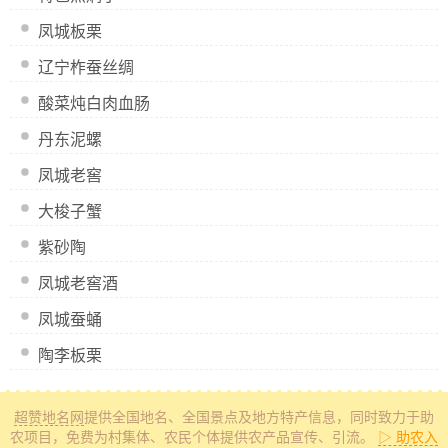
凤城板栗
辽宁柞蚕丝绸
酸菜炖白肉血肠
丹东泥螺
凤城老窖
大梭子蟹
紫砂陶
凤城老窖酒
凤城蚕蛹
陶李板栗
超赞地名网
提供全国地名、全国景点及地方特产信息
，同时致力于助
农项目，免费为村集体、农民个体提供农产品宣传、引流。
▷ 助农入