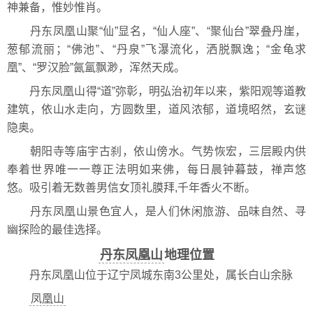
神兼备，惟妙惟肖。
丹东凤凰山聚“仙”显名，“仙人座”、“聚仙台”翠叠丹崖，
葱郁流丽；“佛池”、“丹泉”飞瀑流化，洒脱飘逸；“金龟求
凰”、“罗汉脸”氤氲飘渺，浑然天成。
丹东凤凰山得“道”弥彰，明弘治初年以来，紫阳观等道教
建筑，依山水走向，方圆数里，道风浓郁，道境昭然，玄谜
隐奥。
朝阳寺等庙宇古刹，依山傍水。气势恢宏，三层殿内供
奉着世界唯一一尊正法明如来佛，每日晨钟暮鼓，禅声悠
悠。吸引着无数善男信女顶礼膜拜,千年香火不断。
丹东凤凰山景色宜人，是人们休闲旅游、品味自然、寻
幽探险的最佳选择。
丹东凤凰山
地理位置
丹东凤凰山位于辽宁凤城东南3公里处，属长白山余脉
凤凰山