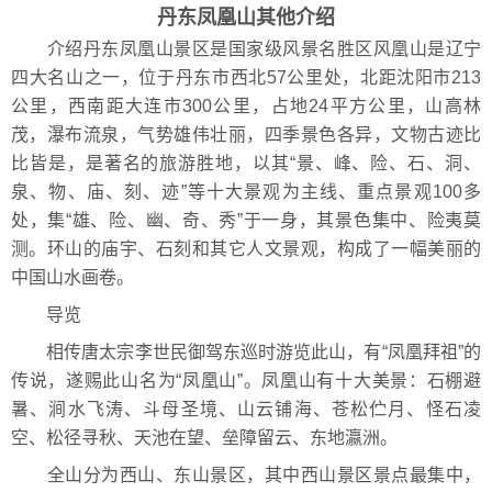
丹东凤凰山其他介绍
介绍丹东凤凰山景区是国家级风景名胜区风凰山是辽宁
四大名山之一，位于丹东市西北57公里处，北距沈阳市213
公里，西南距大连市300公里，占地24平方公里，山高林
茂，瀑布流泉，气势雄伟壮丽，四季景色各异，文物古迹比
比皆是，是著名的旅游胜地，以其“景、峰、险、石、洞、
泉、物、庙、刻、迹”等十大景观为主线、重点景观100多
处，集“雄、险、幽、奇、秀”于一身，其景色集中、险夷莫
测。环山的庙宇、石刻和其它人文景观，构成了一幅美丽的
中国山水画卷。
导览
相传唐太宗李世民御驾东巡时游览此山，有“凤凰拜祖”的
传说，遂赐此山名为“凤凰山”。凤凰山有十大美景：石棚避
暑、涧水飞涛、斗母圣境、山云铺海、苍松伫月、怪石凌
空、松径寻秋、天池在望、垒障留云、东地瀛洲。
全山分为西山、东山景区，其中西山景区景点最集中，