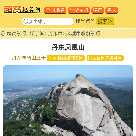
全国地名
旅游景点
特产
名人
搜索▷
超赞景点
辽宁省
丹东市
凤城市旅游景点
>
>
>
丹东凤凰山
丹东凤凰山属于
国家4A级旅游景区
国家级风景名胜区