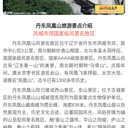
丹东凤凰山旅游景点介绍
凤城市郊国家级风景名胜区
丹东凤凰山风景名胜区位于辽宁省丹东市凤城市郊，距
市中心仅3公里，南与朝鲜妙香山相望，北与本溪水洞呼应，
是国家级风景名胜区、国家AAAA级旅游景区。丹东凤凰山自
古有“辽东第一山”的美誉。南北朝时期称“乌骨山”。贞观年
间，唐太宗李世民游览此山，有凤凰飞来拜祖，太宗大悦，
遂赐名“凤凰山”，迄今已有1300多年历史。
丹东凤凰山现已建成西山景区、东山景区，位于古城景
区的丹东凤凰山山城被国务院列为国家重点文物保护单位。
丹东凤凰山最高峰为攒云峰，海拔836米。丹东凤凰山是以自
然景观为主，历史文化古迹、边塞田园风光、风俗民情为辅
的山岳型风景名胜区，融“泰山之雄伟，华山之险峻，庐山之
幽静，黄山之奇特，峨眉之秀美”为一体，素以“雄伟险峻，泉