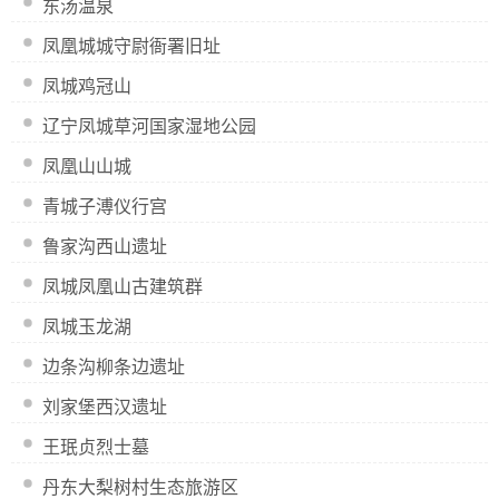
东汤温泉
凤凰城城守尉衙署旧址
凤城鸡冠山
辽宁凤城草河国家湿地公园
凤凰山山城
青城子溥仪行宫
鲁家沟西山遗址
凤城凤凰山古建筑群
凤城玉龙湖
边条沟柳条边遗址
刘家堡西汉遗址
王珉贞烈士墓
丹东大梨树村生态旅游区