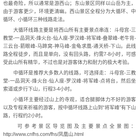
也最奇险，所以通常是游西山；东山景区同样以山岳为主，
由于游客更少，环境更清幽。西山景区全程分为大循环、中
循环、小循环三种线路走法。
大循环线路主要是将西山所有主要景点串连：斗母宫-三
教堂-一品洞天-烽火台-仙人座-罗汉峰-将军峰-叠翠峰-老牛背-
三云台-箭眼峰-马蹄窝-神马峰-金龟求凰-通天桥-下山。此线
路全程徒步，而且是单向，没有回头路，约需7-8小时，可感
受此山所有精华，不过也是对游客体力和耐力的极大考验。
中循环是推荐大多数人的线路，可选择走：斗母宫-三教
堂-一品洞天-烽火台-仙人座-罗汉峰-将军峰-点将台，然后坐
索道或步行下山，行程3-4小时。
小循环主要经过山上的寺观，适合腿脚体力不好的游客
以及专程来祈福的游客，按中循环线路上山到“将军峰”有下山
路，行程约2小时。
可参考景区导览图及主要景点全景图：
http://www.cnfhs.com/fhs/凤凰山.html