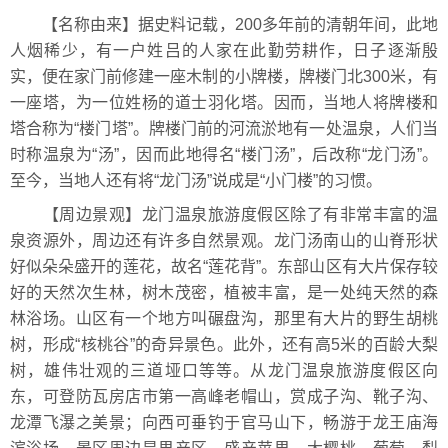
【名称由来】据史料记载，200多年前的清朝年间，此地
人烟稀少，有一户姓吕的人家在此勤劳耕作，日子逐渐殷
实，便在家门前修建一座木制的小牌楼，牌楼门北300米，有
一座塔，为一位姓杨的道士羽化塔。因而，当地人将牌楼和
塔合称为“楼门塔”。牌楼门前的河流淤地有一处温泉，人们当
时称温泉为“汤”，因而此地得名“楼门汤”，后改称“龙门汤”。
至今，当地人还有将“龙门汤”说成是“小门楼”的习惯。
【周边景观】龙门温泉旅游度假区除了有非常丰富的温
泉资源外，周边还有许多自然景观。龙门汤南山的山脊形状
好似朵朵盛开的莲花，故名“莲花背”。东部山区有大片保存较
好的天然次生林，树木茂密，植被丰富，是一处纯天然的森
林浴场。山区有一个地方叫碾盘沟，那里有大片的野生胡桃
树，形成“核桃谷”的奇异景色。此外，还有高5米的百龄大梨
树，雄伟壮观的三道垭口等等。从龙门温泉旅游度假区向
东，可登防瓦房店市第一高峰老帽山，赏成子沟、靴子沟、
龙潭飞瀑之美景；向西可垂钓于官马山下，畅游于龙王庙海