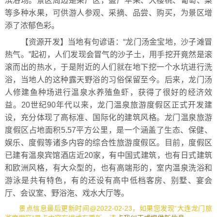
滨浴场。景区周边是果产区，盛产苹果、大樱桃、葡萄、梨
等多种水果，可供游人参观、采摘、品尝、购买，为景区增
添了浓郁色彩。
【资源开发】当地有句谚语：“龙门汤金宝地，沙子滩冒
热气。”起初，人们发现会冒气的沙子土，用手挖开竟然是滚
滚而出的热水，于是附近的人们就在地下挖一个水坑进行洗
浴，当地人的这种露天野浴的习俗保留至今。后来，龙门汤
人修建鱼种场进行温泉水养殖鱼虾，获得了很好的经济效
益。20世纪90年代以来，龙门温泉旅游度假区正式开发建
设，充分体现了高标准、国际化的建筑风格。龙门温泉旅游
度假区占地面积5.57平方公里，是一个涵盖了生态、保健、
娱乐、度假等诸多内容的综合性旅游度假区。目前，度假区
已建有温泉宾馆酒店近20家，有中国式建筑，也有日式建筑
和欧洲风格，有大众型的，也有高端形的，室内温泉洗浴和
游泳是共有特色，有的还设有高中低档客房、别墅、宴会
厅、会议室、野浴沲、戏水大厅等。
景点信息最后更新时间@2022-02-23，如果您发现“大连龙门旅