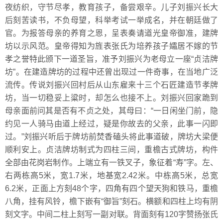
夜纺织，守节尽孝，教育孩子，备尝艰辛。儿子刘振兴长大
后刻苦读书，不负母望，科举考试一举成名，并在朝廷做了
官。为报答母亲的养育之恩，呈表奏请道光皇帝御准，建牌
坊以示风范。皇帝得知为旌表张氏为培养孩子孀居不嫁的节
孝之誉特此颁下一道圣旨，准予刘振兴为老母立一座“贞洁牌
坊”。在建造牌坊的过程中还曾出现过一件奇事，在当地广泛
流传。传说刘振兴回村后从山东雇来十三个石匠建造节孝牌
坊，当一切稳妥上粱时，却怎么也接不上。刘振兴回家跪到
母亲面前问其是否有不贞之处，其母曰：“一日闲坐门前，隐
约见一人骑马由道上经过，疑是你故去的父亲，此事一闪即
过。”刘振兴听后于牌坊前焚香磕头将此事道破，牌坊大梁便
顺利安上。贞洁牌坊制式为四柱三间，重檐古式牌坊，构件
全部由花岗岩制作。上端立有一铁叉子，象征着“寿”字。左、
右两栋高5米，宽1.7米，地基宽2.42米。中栋高5米，总宽
6.2米，正面上方刻48个字，四角有四个望天狗和铁马，重檐
八角，挂有风铃，檐下嵌有“御旨”刻石。横额和四柱上均有阴
刻文字。中间二柱上刻写一副对联。背面刻有120字赞扬张氏