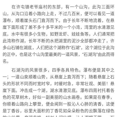
在许屯镇老爷庙村的东部，有一个山沟，此沟三面环
山，从沟口沿着小路向上走，不过几百米，便可以看见一道
瀑布，顺着崖头石门直泻而下。由于长年不断地流着，在悬
崖下面形成了差不多十多平米的一个小湾，湾里的水清澈见
底，水中有很多小生物，如野龙虾、娃娃鱼等。人们通常把
此湾称作湖，长年不断的水把湖里的泥沙全部都冲走了，许
多山石铺在湖底，人们把这个湖称作“石湖”，这个湖位于此沟
的正中，也是这个山沟里最美的一道风景，“石湖沟”由此而得
名。
石湖沟的风景很多，四季各具特色。瀑布便是其中之
一；一道山泉顺着山势，从悬崖上直泻而下；随着悬崖上石
头的形状不同而时宽时窄，时缓时急，非常壮观、美丽！悬
崖下面。冲击成一个湖，湖水清澈见底。瀑布四周衬托着各
色的花草树木，好似一副美丽的山水画卷。如果是在春季，
你顺着山路向上攀登，便会闻到一股沁人心肺的清香，这便
是丁香谷，谷里大面积的丁香花如朵朵粉色的云飘落在绿色