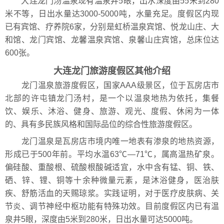
大连龙门汤温泉现有温泉井5眼，出水深度由55米到280
米不等，日出水量达3000-5000吨，水量充足。度假区内现
已有宾馆、疗养院6家，分别是虹桥温泉宾馆、悦龙山庄、大
和馆、龙门宾馆、龙馨温泉宾馆、泉馨山庄宾馆，总床位达
600张。
大连龙门旅游度假区其他介绍
龙门温泉旅游度假区，国家AAA级景区，位于瓦房店市
北部的许屯镇龙门汤村，是一个以温泉地热为依托，集餐
饮、娱乐、沐浴、健身、旅游、观光、度假、休闲为一体
的、具有多民族风格和国际品位的综合性旅游度假区。
龙门温泉是瓦房店市境内唯一地表有渗泉的地热资源，
形成已于500年前。平均水温63℃—71℃，属高温热矿泉。
偏硅酸、重酸根、硫酸根酸碱适宜，水中含有锰、铜、铁、
硒、锌、锂、铜等十余种微量元素，是沐浴健身，医治肤
疾、舒筋活血的天赐琼浆。实践证明，对于医疗皮肤病、关
节炎、调节神经中枢功能有特殊功效。目前度假区内已有温
泉井5眼，深度由5米到280米，日出水量可达5000吨。