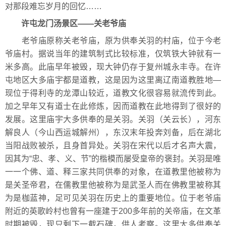
对那段难忘岁月的回忆……
许屯龙门汤景区——关老爷庙
老爷庙原称关老爷庙，原为供奉关羽的村庙，位于今老
爷庙村。据说当年的建筑制式比较标准，仅筑铁大钟就有一
米多高。此庙早年被毁，现大钟仍存于复州城永丰寺。在许
屯地区大多庙宇都是道教，这是因为这里离辽南道教胜地—
现位于得利寺的龙潭山较近，道教文化很容易就流传到此。
加之早年又有道士在此修炼，因而道教在此地得到了很好的
发展。这里庙宇大多供奉的是关羽。关羽（关云长），河东
解良人（今山西运城解州），东汉末年投奔刘备，后在湖北
当阳战败被杀，且身首异处。关羽在宋代以后才名声大震，
因其为“忠、孝、义、节”的楷模而屡受皇帝的褒封。关羽是唯
一一个佛、道、释三家共同供奉的对象，在道教里他被称为
是关圣帝君，在儒教里他被称为是武圣人而在佛教里被称其
为是枷蓝神，足可见关羽在历史上的重要地位。位于老爷庙
附近的英歌岭村也曾有一座建于200多年前的关帝庙，在文革
时期被毁，现只剩下一截石碑，供人考察。这里大多供奉关