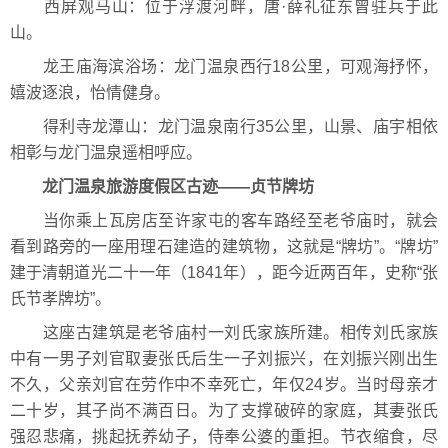
西屏观马山：位于浮渡河畔，唐·薛礼征东曾驻兵于此
山。
龙王庙海滨浴场：龙门温泉西行18公里，可观海抒怀，
嬉波逐浪，怡情健身。
得利寺龙潭山：龙门温泉南行35公里，山景、庙宇相依
相彰与龙门温泉遥相呼应。
龙门温泉旅游度假区
古迹——贞节牌坊
当你乘上瓦房店至许家屯的客车路经至老爷庙时，就会
看到路旁的一座用理石建造的建筑物，这就是“牌坊”。“牌坊”
建于清朝道光二十一年（1841年），距今近两百年，史称“张
氏节孝牌坊”。
这座古建筑是老爷庙村一刘氏家族所建。相传刘氏家族
中有一男子刘官取妻张氏后生一子刘振兴，在刘振兴刚出生
不久，父亲刘官在劳作中不幸死亡，年仅24岁。当时母亲才
二十岁，其子尚不满百日。为了支撑破碎的家庭，其妻张氏
强忍悲痛，挑起抚养幼子，侍奉公婆的重担。节衣缩食，尽