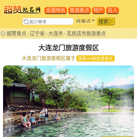
全国地名
旅游景点
特产
名人
搜索▷
超赞景点
辽宁省
大连市
瓦房店市旅游景点
>
>
>
大连龙门旅游度假区
大连龙门旅游度假区属于
国家4A级旅游景区