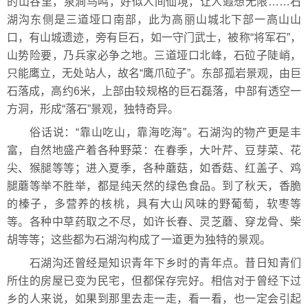
的山谷里，泉涧鸟鸣，好似人间仙境，让人遐想无限……石
湖沟东侧是三道垭口南部，此为高丽山城北下部一高山山
口，有山城遗迹，旁有巨石，如一守门武士，被称“将军石”，
山势险要，乃兵家必争之地。三道垭口北峰，石砬子陡峭，
只能鹰立，无处站人，故名“鹰爪砬子”。东部孤岩景观，由巨
石落成，高约6米，上部由较规格的巨石磊落，中部有透空一
方洞，形成“落石”景观，独特奇异。
俗话说：“靠山吃山，靠海吃海”。石湖沟的物产更是丰
富，自然地盛产着各种野菜：在春季，大叶芹、豆芽菜、花
尖、猴腿等等；进入夏季，各种蘑菇，如香菇、红盖子、鸡
腿蘑等举不胜举，都是纯天然的绿色食品。到了秋天，香脆
的榛子，多营养的核桃，具有大山风味的野葡萄，软枣等
等。各种中草药取之不尽，如许长春、灵芝蘑、穿龙骨、柴
胡等等；这些都为石湖沟构成了一道更为独特的景观。
石湖沟还曾经是知识青年下乡时的青年点。昔日知青们
所住的房屋已变为民宅，但都保存完好。相信对于曾经下过
乡的人来说，如果到那里去走一走，看一看，也一定会引起