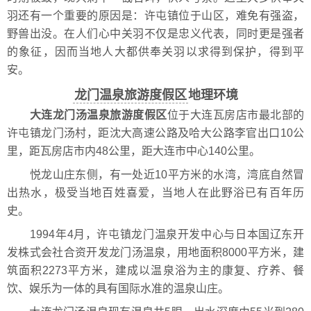
羽还有一个重要的原因是：许屯镇位于山区，难免有强盗，
野兽出没。在人们心中关羽不仅是忠义代表，同时更是强者
的象征，因而当地人大都供奉关羽以求得到保护，得到平
安。
龙门温泉旅游度假区
地理环境
大连龙门汤温泉旅游度假区
位于大连瓦房店市最北部的
许屯镇龙门汤村，距沈大高速公路及哈大公路李官出口10公
里，距瓦房店市内48公里，距大连市中心140公里。
悦龙山庄东侧，有一处近10平方米的水湾，湾底自然冒
出热水，极受当地百姓喜爱，当地人在此野浴已有百年历
史。
1994年4月，许屯镇龙门温泉开发中心与日本国辽东开
发株式会社合资开发龙门汤温泉，用地面积8000平方米，建
筑面积2273平方米，建成以温泉浴为主的康复、疗养、餐
饮、娱乐为一体的具有国际水准的温泉山庄。