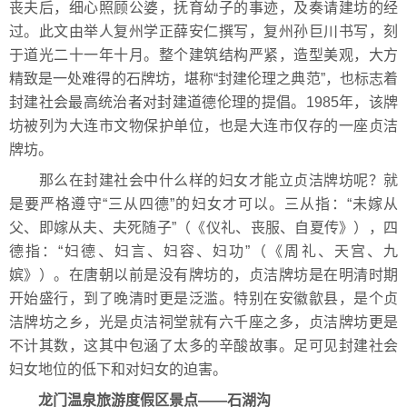
丧夫后，细心照顾公婆，抚育幼子的事迹，及奏请建坊的经
过。此文由举人复州学正薛安仁撰写，复州孙巨川书写，刻
于道光二十一年十月。整个建筑结构严紧，造型美观，大方
精致是一处难得的石牌坊，堪称“封建伦理之典范”，也标志着
封建社会最高统治者对封建道德伦理的提倡。1985年，该牌
坊被列为大连市文物保护单位，也是大连市仅存的一座贞洁
牌坊。
那么在封建社会中什么样的妇女才能立贞洁牌坊呢？就
是要严格遵守“三从四德”的妇女才可以。三从指：“未嫁从
父、即嫁从夫、夫死随子”（《仪礼、丧服、自夏传》），四
德指：“妇德、妇言、妇容、妇功”（《周礼、天宫、九
嫔》）。在唐朝以前是没有牌坊的，贞洁牌坊是在明清时期
开始盛行，到了晚清时更是泛滥。特别在安徽歙县，是个贞
洁牌坊之乡，光是贞洁祠堂就有六千座之多，贞洁牌坊更是
不计其数，这其中包涵了太多的辛酸故事。足可见封建社会
妇女地位的低下和对妇女的迫害。
龙门温泉旅游度假区景点——石湖沟