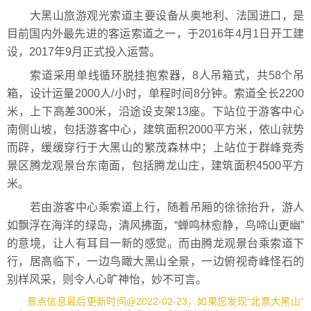
大黑山旅游观光索道主要设备从奥地利、法国进口，是
目前国内外最先进的客运索道之一，于2016年4月1日开工建
设，2017年9月正式投入运营。
索道采用单线循环脱挂抱索器，8人吊箱式，共58个吊
箱，设计运量2000人/小时，单程时间8分钟。索道全长2200
米，上下高差300米，沿途设支架13座。下站位于游客中心
南侧山坡，包括游客中心，建筑面积2000平方米，依山就势
而辟，缓缓穿行于大黑山的繁茂森林中；上站位于群峰竞秀
景区腾龙观景台东南面，包括腾龙山庄，建筑面积4500平方
米。
若由游客中心乘索道上行，随着吊厢的徐徐抬升，游人
如飘浮在海洋的绿岛，清风拂面，“蝉鸣林愈静，鸟啼山更幽”
的意境，让人有耳目一新的感觉。而由腾龙观景台乘索道下
行，居高临下，一边鸟瞰大黑山全景，一边俯视奇峰怪石的
别样风采，则令人心旷神怡，妙不可言。
景点信息最后更新时间@2022-02-23，如果您发现“北票大黑山”