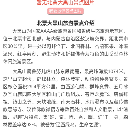
暂无北票大黑山景点图片
我要提供景点图片
北票大黑山旅游景点介绍
大黑山为国家AAAA级旅游景区和省级生态旅游示范区，
位于北票市西北部，与内蒙古自治区敖汉旗交界，距北票市
区30公里，是一处以奇峰怪石、北国森林、杏鹃花果、冰瀑
温泉、红亭碑刻、野生动物和祈福佛寺为特色的山岳型森林
休闲旅游景区。
大黑山属鲁努儿虎山脉东段南麓，最高峰海拔1074米。
这里山峦起伏，奇峰林立，森林茂密，动植物种类繁多。景
区核心面积29.4平方公里，由西游仙境、群峰竞秀、五月冰
及圣山鹿园四大景区和山门广场组成，有巨龙腾飞、唐僧拜
祖、镇山之尊、天峡地缝、南天石林、水帘瀑布以及藏传佛
教惠缘寺、汉传佛教禅悟寺等数百处自然和人文胜景，以“清
幽、野趣”为特点，集“雄、奇、险、秀、幽、旷”于一身，森
林覆盖率达93%，被誉为“辽西绿岛，生命之源”。