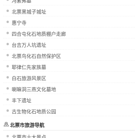
冯素弗墓
北票黑城子城址
惠宁寺
四合屯化石地质棚户走廊
台吉万人坑遗址
北票鸟化石自然保护区
耶律仁先家族墓
白石旅游风景区
喇嘛洞三燕文化墓地
丰下遗址
古生物化石地质公园
北票市旅游导航
北票市十大景点