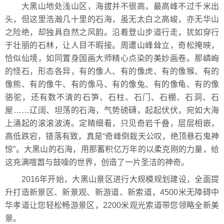
大黑山地处浅山区，海拔并不很高，最高峰不过千米出
头，但这里浩瀚几十里的石海，虽无太白之高峻，亦无华山
之险绝，却独具自然之风韵。沿着登山步道行走，犹如穿行
于壮丽的石林，让人目不暇接。周遭山峰耸立，奇松掩映，
恰似仙境，如同置身国画大师精心点染的美妙画卷。那嶙峋
的怪石，形态各异，有的像人、有的像虎、有的像猴、有的
像熊、有的像牛、有的像马、有的像兔、有的像龟、有的像
骆驼，还有数不清的石笋、石柱、石门、石棚、石洞、石
屋……辽阔、坦荡的石海，气势磅礴，起起伏伏，宛如大海
上涌起的滚滚波涛。定睛细看，只见奇岩千叠，层层相嵌，
高低跌宕，错落有致，真是“奇峰倒栽天公叹，绝顶悬石鬼神
惊”。大黑山的石海，用那蓄积亿万年的以柔克刚的力量，给
这充满喧嚣与鼓噪的世界，创造了一片圣洁的神奇。
2016年开始，大黑山景区进行大规模规划建设，全面提
升打造新景区、新景观、新游道、新索道，4500米无障碍中
华孝道让您轻松畅游景区，2200米观光索道带您领略全新美
景。