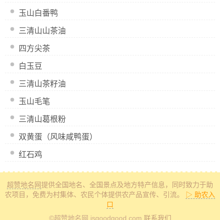
玉山白番鸭
三清山山茶油
四方尖茶
白玉豆
三清山茶籽油
玉山毛笔
三清山葛根粉
双黄蛋（风味咸鸭蛋）
红石鸡
超赞地名网
提供全国地名、全国景点及地方特产信息
，同时致力于助
农项目，免费为村集体、农民个体提供农产品宣传、引流。
▷ 助农入
口
©超赞地名网 isgoodgood.com
联系我们