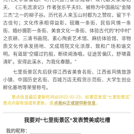
夫、《三毛流浪记》作者张乐平夫妇、被称为中国画坛“金陵
三杰”之一的柳子谷。历代名人来玉山时都为之赞叹，留下千
古佳句；文化传承相得益彰，砚雕一条街、民俗风情一条
街、婚纱摄影一条街、美食文化一条街、体验古代的“村中村”
之农耕、三清书画院、素心陶瓷艺术馆、麻纺体验馆、非物
质文化传承发扬地、文成塔院文化浓厚、致和广场和谐文
明。有道是“空蠓过钓船，断续闻渔唱。征途苦偏仄，舒啸喜
清旷。安得此溪水，为我化春酿。”
七里街景区先后获得江西省美食名街、江西省风情旅游
小镇、中国历史名街、百城万店无假货示范街、大学生创业
孵化基地等荣誉称号。
景点信息最后更新时间@2022-02-23，如果您发现“七里街景区”
景点内容有误或有更新，请
点我纠正或提供新信息
。
我要对“七里街景区”发表赞美或吐槽
我的昵称：