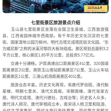
七里街景区旅游景点介绍
玉山县七里街景区坐落在全国卫生县城、江西旅游强
县、江西省园林城市西南部。有千年历史文化沉淀的七里
街、国家湿地公园万柳州、明代古塔文成塔民俗文化园、“东
方威尼斯”之称的冰溪河等四大板块组成。景区规划总面积3.2
平方公里，核心景区1.85平方公里，总投资5.77亿元。
交通十分通畅。沪昆高速出口距离景区4公里、320国道
距离景区2公里、高铁玉山南站距离景区7公里、玉山火车站
距离景区1公里、三清山机场距离景区40公里。
旅游业态丰富。历史文化再现，有唐代罗纹砚、清代魁
星楼、明朝七里关、清代文昌阁、宋朝南楼、清代张家古
居、明代文成塔、清代兴德社、古戏台等；历史名人众多，
唐代诗人顾况、唐代宰相阎立本，南宋诗人杨卫里和陆游、
元代文学家鲁起、明代大旅行家徐霞客、现代散文家郁达