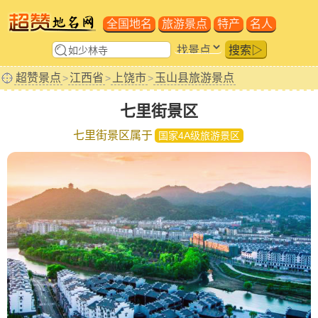
全国地名
旅游景点
特产
名人
搜索▷
超赞景点
江西省
上饶市
玉山县旅游景点
>
>
>
七里街景区
七里街景区属于
国家4A级旅游景区