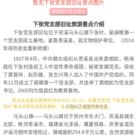
暂无下张党支部旧址景点图片
我要提供景点图片
下张党支部旧址旅游景点介绍
下张党支部旧址位于资溪马头山镇下张村，是闽赣第一
个党支部成立基地。紧靠贵溪县。县文物保护单位。（2014
年得到资金重新修缮）
1927年8月，中共赣北组织从贵溪县派来龚相如，杨海
庭在下张村造纸工人中宣传革命道理，秘密发展党员。吸收
了龚普祥、赵阶雄、张生兴等人加入了中国共产党组织。同
年11月成立了闽赣第一个党支部，并选举了龚相如为党支部
书记。2005列为我县红色教育基地。
景点信息最后更新时间@2022-02-23，如果您发现“下张党支部
旧址”景点内容有误或有更新，请
点我纠正或提供新信息
。
马头山镇——马头山镇位于抚州市东大门、资溪县城东
北部，毗邻贵溪市、福建省光泽县，鹰厦铁路、资贵省道及
泸溪河相伴穿境而过。镇域面积254.8平方公里，自然资源极