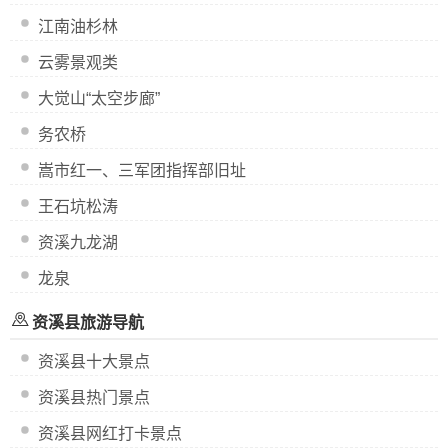
江南油杉林
云雾景观类
大觉山“太空步廊”
务农桥
嵩市红一、三军团指挥部旧址
王石坑松涛
资溪九龙湖
龙泉
资溪县旅游导航
资溪县十大景点
资溪县热门景点
资溪县网红打卡景点