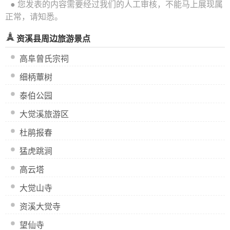
● 您发表的内容需要经过我们的人工审核，不能马上展现属
正常，请知悉。
资溪县周边旅游景点
高阜曾氏宗祠
细柄蕈树
泰伯公园
大觉溪旅游区
杜鹃报春
猛虎跳涧
高云塔
大觉山寺
资溪大觉寺
望仙寺