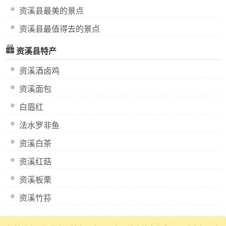
资溪县最美的景点
资溪县最值得去的景点
资溪县特产
资溪酒卤鸡
资溪面包
白眉红
法水罗非鱼
资溪白茶
资溪红菇
资溪板栗
资溪竹荪