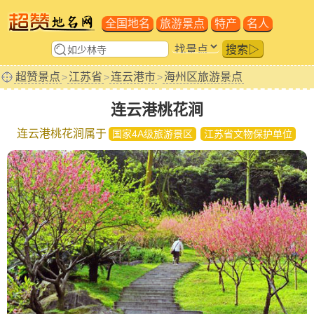
全国地名
旅游景点
特产
名人
搜索▷
超赞景点
江苏省
连云港市
海州区旅游景点
>
>
>
连云港桃花涧
连云港桃花涧属于
国家4A级旅游景区
江苏省文物保护单位