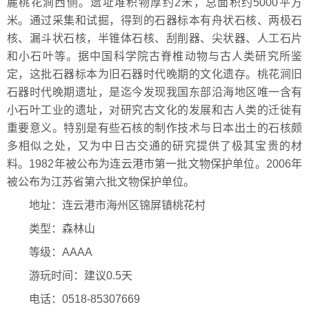
麓桃花涧西侧。遗址堆积物厚约2米，总面积约5000平方
米。通过采集和试掘，得到的石器标本有舟状石核、两极石
核、漏斗状石核，半锥体石核、刮削器、尖状器、人工石片
和小石叶等。据中国科学院古脊椎动物与古人类研究所鉴
定，这批石器标本为旧石器时代晚期的文化遗存。桃花涧旧
石器时代晚期遗址，是迄今发现我国东部沿海地区唯一含有
小石叶工业的遗址，对研究古文化的发展和古人类的迁徙有
重要意义。特别是有些石核的制作技术与日本出土的石核颇
多相似之处，又为中日古交通的研究提供了极其宝贵的材
料。1982年被公布为连云港市第一批文物保护单位。2006年
被公布为江苏省第六批文物保护单位。
地址：连云港市海州区锦屏镇桃花村
类型：森林山
等级：AAAA
游玩时间：建议0.5天
电话：0518-85307669