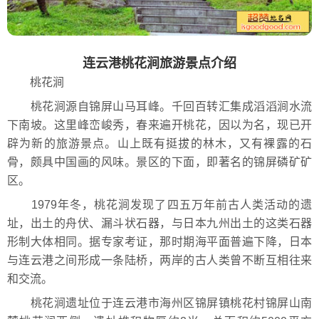
连云港桃花涧旅游景点介绍
桃花涧
桃花涧源自锦屏山马耳峰。千回百转汇集成滔滔涧水流
下南坡。这里峰峦峻秀，春来遍开桃花，因以为名，现已开
辟为新的旅游景点。山上既有挺拔的林木，又有裸露的石
骨，颇具中国画的风味。景区的下面，即著名的锦屏磷矿矿
区。
1979年冬，桃花涧发现了四五万年前古人类活动的遗
址，出土的舟伏、漏斗状石器，与日本九州出土的这类石器
形制大体相同。据专家考证，那时期海平面普遍下降，日本
与连云港之间形成一条陆桥，两岸的古人类曾不断互相往来
和交流。
桃花涧遗址位于连云港市海州区锦屏镇桃花村锦屏山南