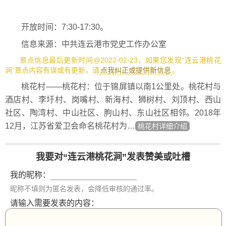
开放时间：7:30-17:30。
信息来源：中共连云港市党史工作办公室
景点信息最后更新时间@2022-02-23，如果您发现“连云港桃花
涧”景点内容有误或有更新，请
点我纠正或提供新信息
。
桃花村——桃花村：位于锦屏镇以南1公里处。桃花村与
酒店村、李圩村、岗嘴村、新海村、狮树村、刘顶村、西山
社区、陶湾村、中山社区、朐山村、东山社区相邻。2018年
12月，江苏省爱卫会命名桃花村为…
桃花村详细介绍
我要对“连云港桃花涧”发表赞美或吐槽
我的昵称：
昵称不填则为匿名发表，会降低审核的通过率。
请输入需要发表的内容：