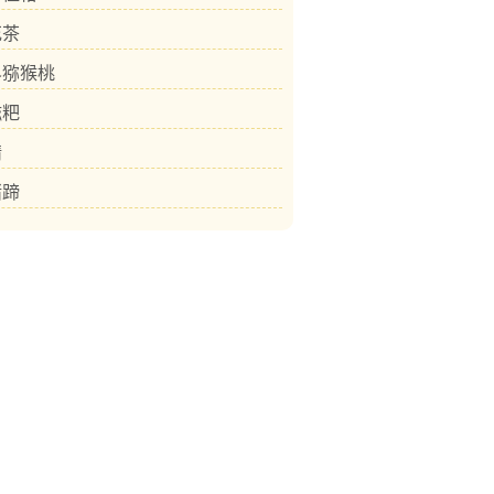
花茶
界猕猴桃
糍粑
精
猪蹄