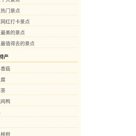
区热门景点
区网红打卡景点
区最美的景点
区最值得去的景点
特产
界香菇
豆腐
莓茶
炖鸡鸭
头
界椪柑