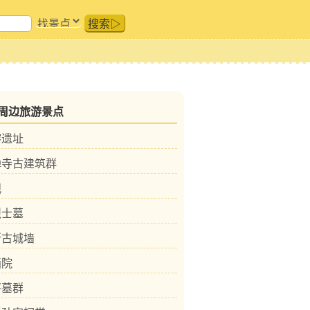
搜索▷
周边旅游景点
溶遗址
禅寺古建筑群
观
烈士墓
所古城墙
画院
坪墓群