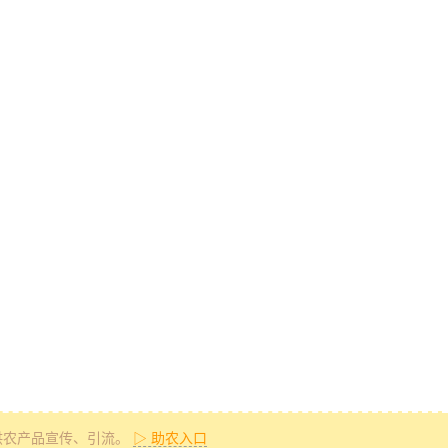
供农产品宣传、引流。
▷ 助农入口