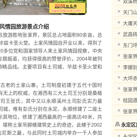
双溪
天门
大庸
风情园旅游景点介绍
武昌
旅游胜地张家界，景区总占地面积80余亩，总
和毕兹卡圣火堂。土家风情园自开业以来，得到了
东门
20多位党和国家领导人来土家风情园视察，中央
张家
题报道，均获得很高的赞誉评价。2004年被列
旅游精品线。主要项目有土司城、毕兹卡圣火堂和
李娜
大坪
老的土家山寨。土司制度初建于五代十国时
张家
有无上的权威，在湘西有三大土司王分别是桑植
桔园
土司王张氏，其中又以永顺溪州土司彭氏实力最
司城，唯有彭氏分别在永定、永顺修建了二座土
张家
示其地位，修建了湘西最高的一座高达48米，共
，堪称土家吊脚楼建筑史上的奇迹，此楼于2002
永定区
吉尼斯之最，与此同时土司城内举办一千人参加
永定