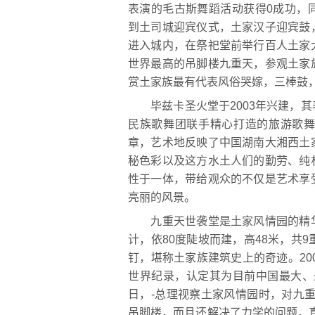
表演的毛古斯舞蹈活动获得0成功，
到土司城迎宾仪式，土家汉子迎宾鼓
进入城内，在祭祀堂前举行百人土家
世界最高的吊脚楼九重天，参观土家
赏土家族最有代表风俗哭嫁，三棒鼓
毕兹卡圣火堂于2003年兴建，其
民族歌舞团联手精心打造的旅游歌舞文
章，艺术地反映了中国湖南大湘西土
秘色彩以及这方水土人们的勤劳、纯
性于一体，带给观众的不仅是艺术享
亮丽的风景。
九重天世袭堂是土家风情园的精华
计，依80度陡坡而建，高48米，共
钉，堪称土家族建筑史上的奇迹。20
世界纪录，认定其为目前中国最大、最
日，-总理视察土家风情园时，对九
吊脚楼，而且还解决了力学的问题，