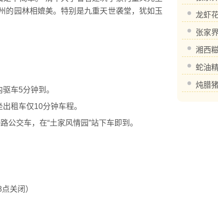
苏州的园林相媲美。特别是九重天世袭堂，犹如玉
龙虾
张家
湘西
蛇油
炖腊
驱车5分钟到。
出租车仅10分钟车程。
路公交车，在“土家风情园”站下车即到。
18点关闭）