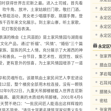
同时获得世界吉尼斯之最。进入土司城，首先看
永定
，吹牛角、放冲，土家姑娘拦门歌，敬拦门酒，
大祭祖活动，男女老少唱摆手歌、跳摆手舞，登
永定
族千百年来文化展示。到土家山寨，听土家歌，
永定
，花灯等民俗表演。
永定
表演的晚会《土风苗韵》是土家风情园与湖南省
化产品，通过“祈福”、“风情”、“婚俗”三个篇
永定区
家族、苗族的风土人情，充分展示了大湘西的神
张家
朴和善良。一台节目，集艺术性、观赏性、娱乐
受，更有意外的惊喜，为土家风情园增添了一道
腊血
茅岩
和灵魂所在。该建筑由土家民间艺人李宏进设
石耳
9重12层，整个楼房全部用木栓连接，没有一颗铁
02年9月22日，九重天吊脚楼被载入世界吉尼斯
腊猪
高、最完美的木质结构吊脚楼。2001年4月6
密桔
重天赞不绝口：“一批民间匠人能造出这样辉煌的
张家
真是不简单。”清华大学著名建筑学家何重义先生