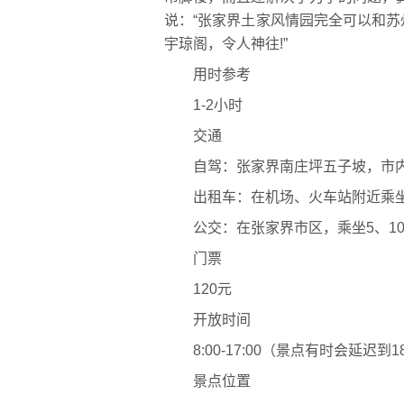
说：“张家界土家风情园完全可以和
宇琼阁，令人神往!”
用时参考
1-2小时
交通
自驾：张家界南庄坪五子坡，市内
出租车：在机场、火车站附近乘坐
公交：在张家界市区，乘坐5、10
门票
120元
开放时间
8:00-17:00（景点有时会延迟到
景点位置