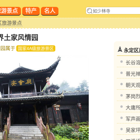
旅游景点
特产
名人
区旅游景点
界土家风情园
情园属于
国家4A级旅游景区
永定区
长谷
普光
朝天
茅岗
大庸
军声
吴家