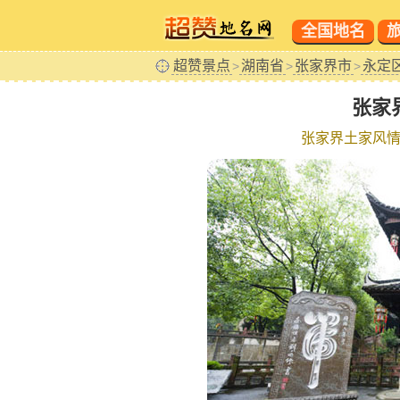
全国地名
超赞景点
湖南省
张家界市
永定
>
>
>
张家
张家界土家风