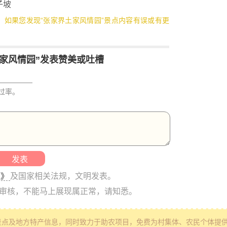
子坡
3，如果您发现“张家界土家风情园”景点内容有误或有更
家风情园”发表赞美或吐槽
过率。
范》
及国家相关法规，文明发表。
工审核，不能马上展现属正常，请知悉。
景点及地方特产信息
，同时致力于助农项目，免费为村集体、农民个体提