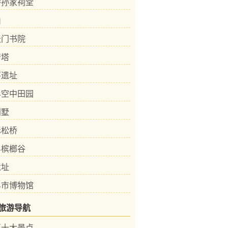
桥孙家祠堂
山
天门书院
砖塔
坪遗址
界空中田园
别墅
赤松桥
界槟榔谷
遗址
界市博物馆
旅游导航
区十大景点