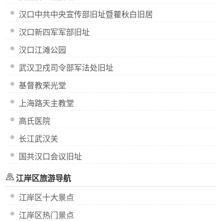
汉口中共中央宣传部旧址暨瞿秋白旧居
汉口新四军军部旧址
汉口江滩公园
武汉卫戍司令部军法处旧址
基督教荣光堂
上海路天主教堂
高氏医院
长江武汉关
国共汉口会议旧址
江岸区旅游导航
江岸区十大景点
江岸区热门景点