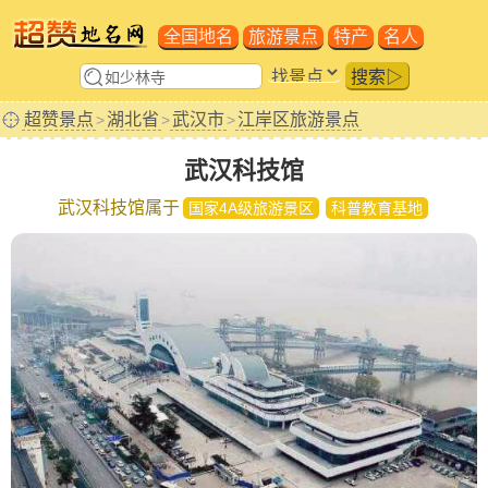
全国地名
旅游景点
特产
名人
搜索▷
超赞景点
湖北省
武汉市
江岸区旅游景点
>
>
>
武汉科技馆
武汉科技馆属于
国家4A级旅游景区
科普教育基地