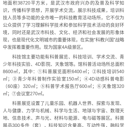
地面积38720平方米，是武汉市政府兴办的及普及科学知
识，传播科学思想，开展学术交流，展示科技成果，培训科
技人员等多功能的全市唯一的科技教育活动场所，它不仅为
公众提供了学习理解科学技术和参加科学技术活动的良好环
境，同时还是武汉市科技、文化、经济和社会发展的形象体
现，也是现代化文明城市的重要体现，在实施“科教兴国”战略
中发挥着重要作用。现为国家4A级景区。
科技馆主要功能有科普展览、科技培训、学术交流、青
少年科技实验、4D影院、天象馆等。馆科普活动场所总面积
8600㎡，其中：①科普展览面积6400㎡；②科技培训540
㎡；③青少年科普制作实验室150㎡；④4D动感科普电影
（60座）320㎡；⑤科普学术报告厅600㎡；⑥天象馆320
㎡；⑦会议室270㎡。
科普展览设置了儿童乐园、机器人世界、探索与发现、
人与健康、力学与机械、科学与生活、地球与宇宙、数理天
地、信息技术、声与光、材料与能源、电与磁等展区。科普
展品300多件（套），科技知识含量高，互动性强，融科学