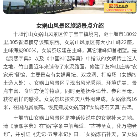
女娲山风景区旅游景点介绍
十堰竹山女娲山风景区位于宝丰镇境内，距十堰市180公
里,305省道横穿该镇东西。女娲山风景区有大小山峰22座，
主峰海拔900米，女娲祭坛建在主峰，其它诸峰仰首相望。是
《康熙字典》以及《中国神话辞典》中指认的女娲抟土造人
之地。竹山县近年来铺修了水泥路面，修建了友梅山庄等“农
家乐”餐馆，主要景点有女娲祭坛、双龙洞、打席场（女娲抟
土造人处）。女娲山风景区呈现出风光秀丽、环境优美、景
点丰富、食宿方便等特点，同时更能抚今追昔、参拜圣母，
获得别样的感受。女娲祭坛按先天八卦图建成，女娲像高16
米，在国内属最高。恢复建成女娲庙和“女娲炼石天真”古碑。
十堰竹山女娲山风景区是神话传说中的女娲补天之地。
清《康熙字典》在"娲"字条中解释道："古神圣女，化万物者
也"，并引证《史记·五帝本记》曰："女娲炼石补天，又女娲