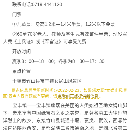
联系电话:0719-4441120
门票
①儿童票：身高1.2米—1.4米半票，1.2米以下免票
②60至70岁老人、教师及学生凭有效证件半票；现役军
人凭《士兵证》或《军官证》可享受免费
开放时间
夏季8：00—18：00；冬季为8：30—17：30
景点位置
十堰市竹山县宝丰镇女娲山风景区
景点信息最后更新时间@2022-02-23，如果您发现“女娲山风景
区”景点内容有误或有更新，请
点我纠正或提供新信息
。
宝丰镇——宝丰镇座落在美丽的人类始祖圣地女娲山脚
下，素来享有中国绿宝石之乡之美誉，是著名劳工大律师施
洋烈士的故乡。东接竹山县城通十堰、襄樊、武汉，西靠竹
溪直达陕西西安，是鄂渝陕三省市通衡之地，是湖北省第二