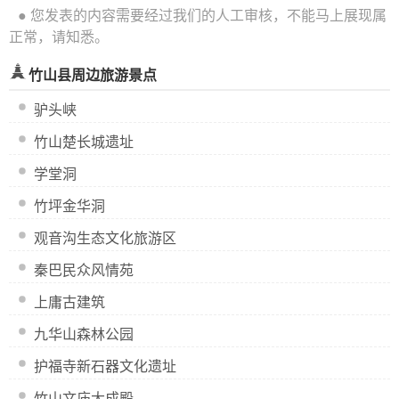
● 您发表的内容需要经过我们的人工审核，不能马上展现属
正常，请知悉。
竹山县周边旅游景点
驴头峡
竹山楚长城遗址
学堂洞
竹坪金华洞
观音沟生态文化旅游区
秦巴民众风情苑
上庸古建筑
九华山森林公园
护福寺新石器文化遗址
竹山文庙大成殿