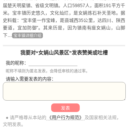
届楚天明星镇、省级文明镇。人口59857人，面积191平方千
米。宝丰镇历史悠久，文化灿烂，是女娲炼石补天圣地。据
史料载：“宝丰堡一作宝峰，距县城西35公里，达四川、陕西
要道，宜加防御”。其来历是，因为镇南有座女娲山，山脚
下…
宝丰镇详细介绍
我要对“女娲山风景区”发表赞美或吐槽
我的昵称：
昵称不填则为匿名发表，会降低审核的通过率。
请输入需要发表的内容：
● 请严格尊从本站的
《用户行为规范》
及国家相关法规，
文明发表。