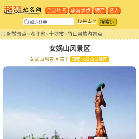
全国地名
旅游景点
特产
名人
搜索▷
超赞景点
湖北省
十堰市
竹山县旅游景点
>
>
>
女娲山风景区
女娲山风景区属于
国家4A级旅游景区