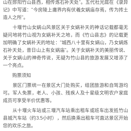
山在郧阳竹山县西，相传炼石补天处"。五代杜光庭在《录异
记》中写道："今房陵上庸界内有伏羲女娲庙存焉，传为抟土
造人之所"。
十堰竹山女娲山风景区关于女娲补天的神话记载都毫无
疑问地将竹山视为女娲补天之地，而《竹山县志》的记载更
加明确了女娲补天的地址："城西八十里有女娲山，乃女娲炼
石补天处，昔日山上有女娲庙"。关于女娲补天的美丽传说、
关于女娲山的神奇传说，无疑为竹山县的旅游发展又增添了
一个亮点。
购票须知
景区门票统一在景区大门处购买，组团旅游和自驾游均
可。军人免票，老人、小孩、残疾人及十星级文明农户家庭
成员可享受半价优惠等。
从十堰火车站或三堰汽车站乘出租车或班车出发抵竹山
县城汽车站（约3.5小时），然后换乘出租车可直达景区开始
您的欢乐之旅。