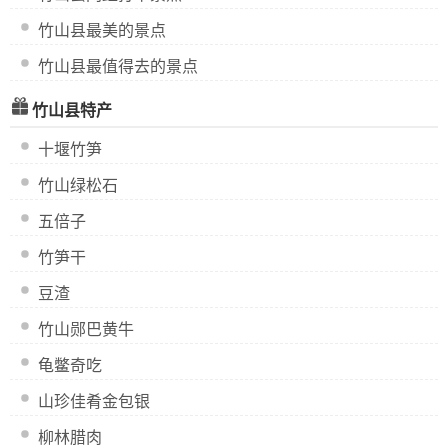
竹山县最美的景点
竹山县最值得去的景点
竹山县特产
十堰竹笋
竹山绿松石
五倍子
竹笋干
豆渣
竹山郧巴黄牛
龟鳖奇吃
山珍佳肴金包银
柳林腊肉