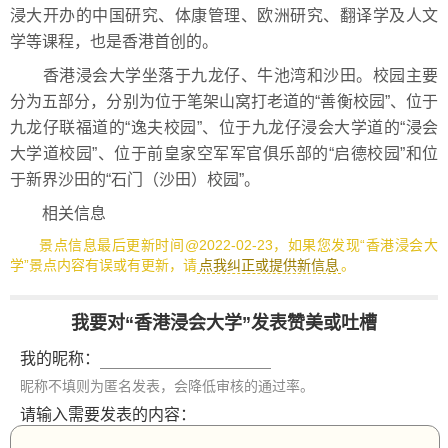
浸大开办的中国研究、体康管理、欧洲研究、翻译学及人文
学等课程，也是香港首创的。
香港浸会大学坐落于九龙仔、牛池湾和沙田。校园主要
分为五部分，分别为位于笔架山窝打老道的“善衡校园”、位于
九龙仔联福道的“逸夫校园”、位于九龙仔浸会大学道的“浸会
大学道校园”、位于前皇家空军军官俱乐部的“启德校园”和位
于新界沙田的“石门（沙田）校园”。
相关信息
景点信息最后更新时间@2022-02-23，如果您发现“香港浸会大
学”景点内容有误或有更新，请
点我纠正或提供新信息
。
我要对“香港浸会大学”发表赞美或吐槽
我的昵称：
昵称不填则为匿名发表，会降低审核的通过率。
请输入需要发表的内容：