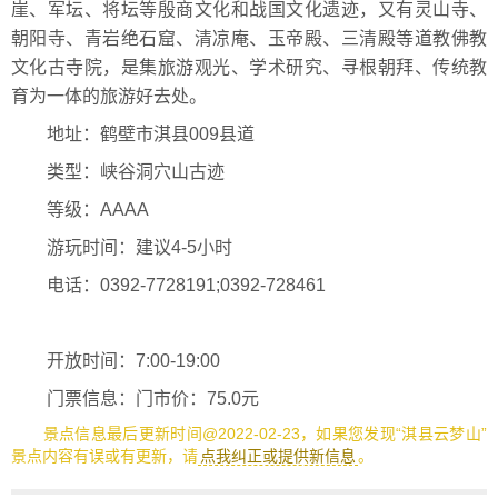
崖、军坛、将坛等殷商文化和战国文化遗迹，又有灵山寺、
朝阳寺、青岩绝石窟、清凉庵、玉帝殿、三清殿等道教佛教
文化古寺院，是集旅游观光、学术研究、寻根朝拜、传统教
育为一体的旅游好去处。
地址：鹤壁市淇县009县道
类型：峡谷洞穴山古迹
等级：AAAA
游玩时间：建议4-5小时
电话：0392-7728191;0392-728461
开放时间：7:00-19:00
门票信息：门市价：75.0元
景点信息最后更新时间@2022-02-23，如果您发现“淇县云梦山”
景点内容有误或有更新，请
点我纠正或提供新信息
。