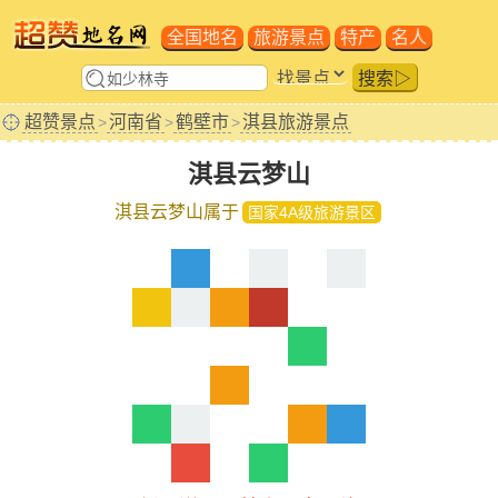
全国地名
旅游景点
特产
名人
搜索▷
超赞景点
河南省
鹤壁市
淇县旅游景点
>
>
>
淇县云梦山
淇县云梦山属于
国家4A级旅游景区