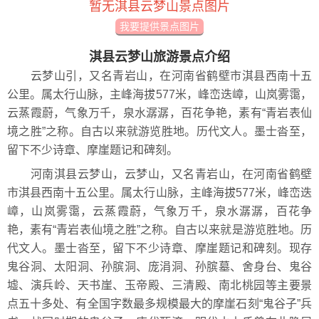
暂无淇县云梦山景点图片
我要提供景点图片
淇县云梦山旅游景点介绍
云梦山引，又名青岩山，在河南省鹤壁市淇县西南十五
公里。属太行山脉，主峰海拔577米，峰峦迭嶂，山岚雾霭，
云蒸霞蔚，气象万千，泉水潺潺，百花争艳，素有“青岩表仙
境之胜”之称。自古以来就游览胜地。历代文人。墨士沓至，
留下不少诗章、摩崖题记和碑刻。
河南淇县云梦山，云梦山，又名青岩山，在河南省鹤壁
市淇县西南十五公里。属太行山脉，主峰海拔577米，峰峦迭
嶂，山岚雾霭，云蒸霞蔚，气象万千，泉水潺潺，百花争
艳，素有“青岩表仙境之胜”之称。自古以来就是游览胜地。历
代文人。墨士沓至，留下不少诗章、摩崖题记和碑刻。现存
鬼谷洞、太阳洞、孙膑洞、庞涓洞、孙膑墓、舍身台、鬼谷
墟、演兵岭、天书崖、玉帝殿、三清殿、南北桃园等主要景
点五十多处、有全国字数最多规模最大的摩崖石刻“鬼谷子”兵