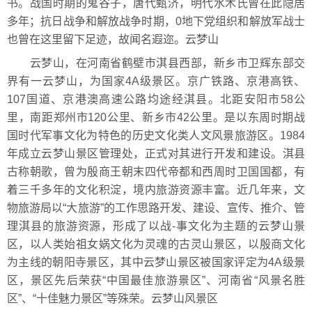
书。战国时期的鬼谷子，唐代甄济，明代水木氏曾在此隐居
多年；抗日战争和解放战争时期，0地下党组织和解放军战士
也曾在这里留下足迹，故闻名遐迩。云梦山
云梦山，在河南省鹤壁市淇县西部，新乡市卫辉东部交
界有一云梦山，为国家4A级景区。京广铁路、京港高铁、
107国道、京港澳高速公路均途经淇县。北距安阳市58公
里，南距郑州市120公里、新乡市42公里。是以东周时期战
国时代军事文化为特色的历史文化类人文风景旅游区。1984
年成立云梦山景区管理处，正式对其进行开发和建设。淇县
古称朝歌，曾为殷商王朝末四代帝都和西周时卫国国都，有
着三千多年的文化积淀，境内旅游资源丰富。近几年来，文
物旅游局以“大旅游”的工作思路开发、建设、宣传、推介、管
理淇县的旅游资源，形成了以战-事文化为主题的云梦山景
区，以人类始祖女娲文化为灵魂的古灵山景区，以殷商文化
为主线的朝阳寺景区，其中云梦山景区被国家评定为4A级景
区，景区先后荣获“中国最佳旅游景区”、河南省“风景名胜
区”、“十佳魅力景区”等殊荣。云梦山风景区