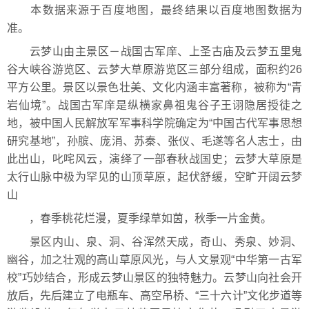
本数据来源于百度地图，最终结果以百度地图数据为
准。
云梦山由主景区－战国古军庠、上圣古庙及云梦五里鬼
谷大峡谷游览区、云梦大草原游览区三部分组成，面积约26
平方公里。景区以景色壮美、文化内涵丰富著称，被称为“青
岩仙境”。战国古军庠是纵横家鼻祖鬼谷子王诩隐居授徒之
地，被中国人民解放军军事科学院确定为“中国古代军事思想
研究基地”，孙膑、庞涓、苏秦、张仪、毛遂等名人志士，由
此出山，叱咤风云，演绎了一部春秋战国史；云梦大草原是
太行山脉中极为罕见的山顶草原，起伏舒缓，空旷开阔云梦
山
，春季桃花烂漫，夏季绿草如茵，秋季一片金黄。
景区内山、泉、洞、谷浑然天成，奇山、秀泉、妙洞、
幽谷，加之壮观的高山草原风光，与人文景观“中华第一古军
校”巧妙结合，形成云梦山景区的独特魅力。云梦山向社会开
放后，先后建立了电瓶车、高空吊桥、“三十六计”文化步道等