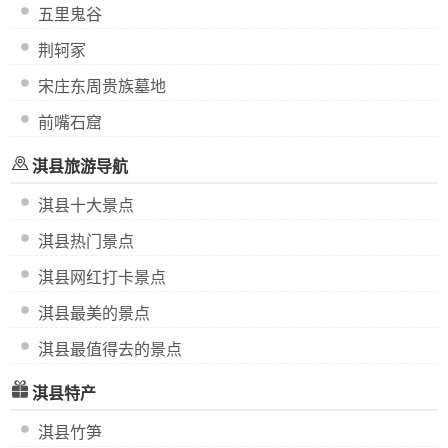
五里鬼谷
荆轲冢
宋庄东周贵族墓地
前嘴石窟
淇县旅游导航
淇县十大景点
淇县热门景点
淇县网红打卡景点
淇县最美的景点
淇县最值得去的景点
淇县特产
淇县竹笋