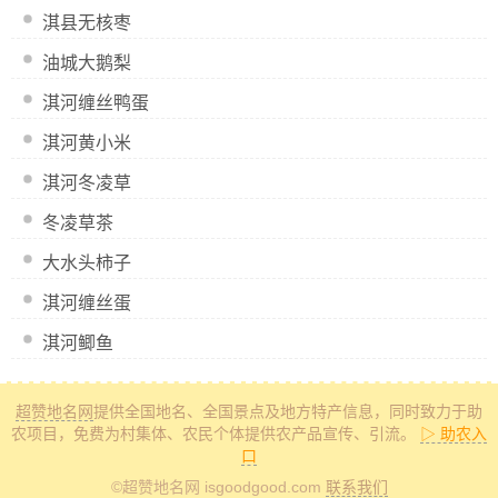
淇县无核枣
油城大鹅梨
淇河缠丝鸭蛋
淇河黄小米
淇河冬凌草
冬凌草茶
大水头柿子
淇河缠丝蛋
淇河鲫鱼
超赞地名网
提供全国地名、全国景点及地方特产信息
，同时致力于助
农项目，免费为村集体、农民个体提供农产品宣传、引流。
▷ 助农入
口
©超赞地名网 isgoodgood.com
联系我们