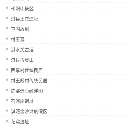
朝阳山景区
淇县王庄遗址
卫国故城
纣王墓
淇水关古道
淇县古灵山
西掌村传统民居
纣王殿村传统民居
陈婆造心经浮图
石河岸遗址
淇河金沙滩度假区
花窝遗址