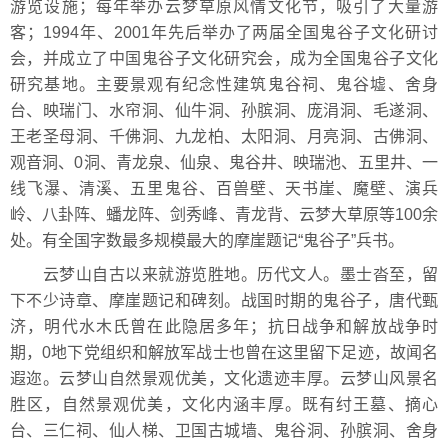
游览设施；每年举办云梦草原风情文化节，吸引了大量游
客；1994年、2001年先后举办了两届全国鬼谷子文化研讨
会，并成立了中国鬼谷子文化研究会，成为全国鬼谷子文化
研究基地。主要景观有纪念性建筑鬼谷祠、鬼谷墟、舍身
台、映瑞门、水帘洞、仙牛洞、孙膑洞、庞涓洞、毛遂洞、
王老圣母洞、千佛洞、九龙柏、太阳洞、月亮洞、古佛洞、
观音洞、0洞、青龙泉、仙泉、鬼谷井、映瑞池、五里井、一
线飞瀑、清溪、五里鬼谷、百兽壁、天书崖、魔壁、演兵
岭、八卦阵、蟠龙阵、剑秀峰、青龙背、云梦大草原等100余
处。有全国字数最多规模最大的摩崖题记“鬼谷子”兵书。
云梦山自古以来就游览胜地。历代文人。墨士沓至，留
下不少诗章、摩崖题记和碑刻。战国时期的鬼谷子，唐代甄
济，明代水木氏曾在此隐居多年；抗日战争和解放战争时
期，0地下党组织和解放军战士也曾在这里留下足迹，故闻名
遐迩。云梦山自然景观优美，文化遗迹丰厚。云梦山风景名
胜区，自然景观优美，文化内涵丰厚。既有纣王墓、摘心
台、三仁祠、仙人梯、卫国古城墙、鬼谷洞、孙膑洞、舍身