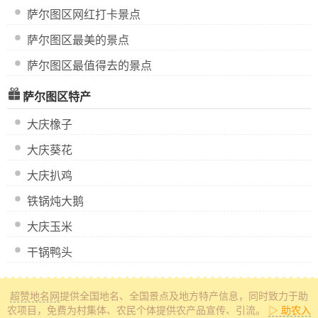
萨尔图区网红打卡景点
萨尔图区最美的景点
萨尔图区最值得去的景点
萨尔图区特产
大庆橡子
大庆葵花
大庆扒鸡
铁锅炖大鹅
大庆玉米
干锅鸭头
超赞地名网
提供全国地名、全国景点及地方特产信息
，同时致力于助
农项目，免费为村集体、农民个体提供农产品宣传、引流。
▷ 助农入