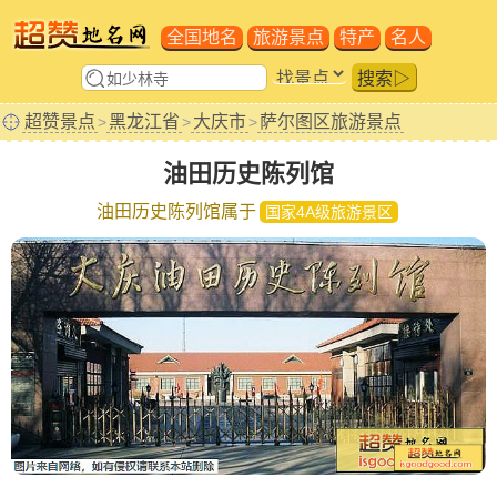
全国地名
旅游景点
特产
名人
搜索▷
超赞景点
黑龙江省
大庆市
萨尔图区旅游景点
>
>
>
油田历史陈列馆
油田历史陈列馆属于
国家4A级旅游景区