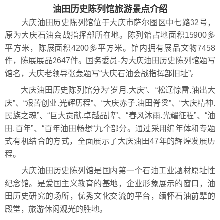
油田历史陈列馆旅游景点介绍
大庆油田历史陈列馆位于大庆市萨尔图区中七路32号，
原为大庆石油会战指挥部所在地。陈列馆占地面积15900多
平方米，陈展面积4200多平方米。馆内拥有展品文物7458
件，陈展展品2647件。国务委员-为大庆油田历史陈列馆题写
馆名，大庆老领导张轰题写“大庆石油会战指挥部旧址”。
大庆油田历史陈列馆分为“岁月.大庆”、“松辽惊雷.油出大
庆”、“艰苦创业.光辉历程”、“大庆赤子.油田脊梁”、“大庆精神.
民族之魂”、“巨大贡献.卓越品牌”、“春风沐雨.光耀征程”、“油
田.百年”、“百年油田畅想“九个部分。通过采用编年体和专题
式有机结合的方式，全面展示了大庆油田47年的辉煌发展历
程。
大庆油田历史陈列馆是国内第一个石油工业题材原址性
纪念馆。是爱国主义教育的基地，企业形象展示的窗口，油
田历史研究的场所，优秀文化交流的平台，缅怀石油前辈的
殿堂，旅游休闲观光的胜地。